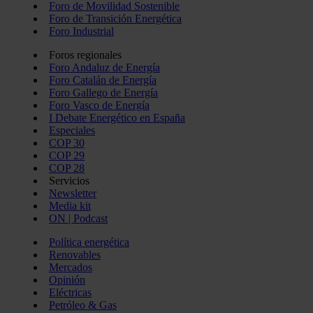
Foro de Movilidad Sostenible
Foro de Transición Energética
Foro Industrial
Foros regionales
Foro Andaluz de Energía
Foro Catalán de Energía
Foro Gallego de Energía
Foro Vasco de Energía
I Debate Energético en España
Especiales
COP 30
COP 29
COP 28
Servicios
Newsletter
Media kit
ON | Podcast
Política energética
Renovables
Mercados
Opinión
Eléctricas
Petróleo & Gas