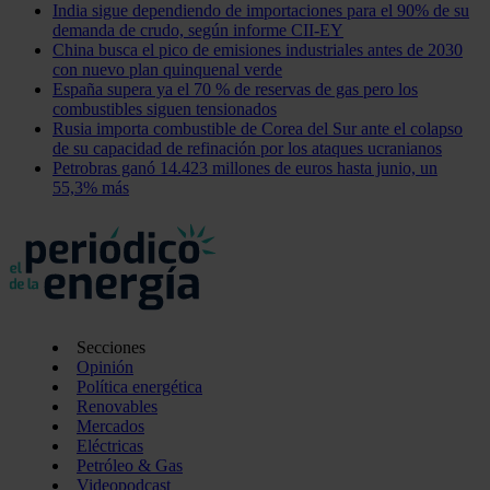
India sigue dependiendo de importaciones para el 90% de su
demanda de crudo, según informe CII-EY
China busca el pico de emisiones industriales antes de 2030
con nuevo plan quinquenal verde
España supera ya el 70 % de reservas de gas pero los
combustibles siguen tensionados
Rusia importa combustible de Corea del Sur ante el colapso
de su capacidad de refinación por los ataques ucranianos
Petrobras ganó 14.423 millones de euros hasta junio, un
55,3% más
Secciones
Opinión
Política energética
Renovables
Mercados
Eléctricas
Petróleo & Gas
Videopodcast