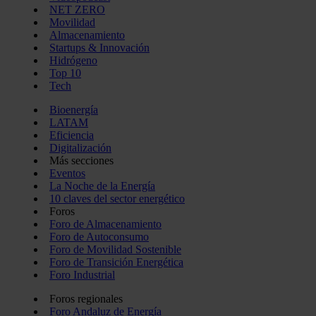
NET ZERO
Movilidad
Almacenamiento
Startups & Innovación
Hidrógeno
Top 10
Tech
Bioenergía
LATAM
Eficiencia
Digitalización
Más secciones
Eventos
La Noche de la Energía
10 claves del sector energético
Foros
Foro de Almacenamiento
Foro de Autoconsumo
Foro de Movilidad Sostenible
Foro de Transición Energética
Foro Industrial
Foros regionales
Foro Andaluz de Energía