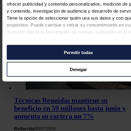
ofrecer publicidad y contenido personalizados, medición de p
Jaime Santisteban
07/08/2026
y contenido, investigación de audiencia y desarrollo de servi
Tiene la opción de seleccionar quién usa sus datos y con qu
propósitos. Puede cambiar o retirar su consentimiento en cu
momento desde la Declaración de cookies o clicando en el 
consentimiento.
Permitir todas
Si lo permite, también quisiéramos:
Recopilar información sobre su ubicación geográfica
puede tener una precisión de varios metros
Denegar
Identificar su dispositivo analizándolo activamente p
características específicas (huellas digitales)
Obtenga más información sobre cómo se procesan sus dato
personales y establezca sus preferencias en la
sección de 
Técnicas Reunidas mantiene su
Puede cambiar o retirar su consentimiento en cualquier mo
beneficio en 59 millones hasta junio y
la Declaración de cookies.
aumenta su cartera un 7%
Las cookies de este sitio web se usan para personalizar el c
Redacción
30/07/2026