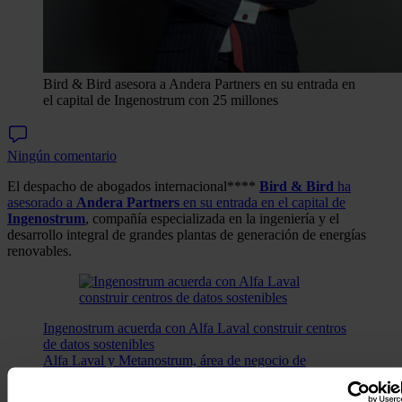
Bird & Bird asesora a Andera Partners en su entrada en
el capital de Ingenostrum con 25 millones
Ningún comentario
El despacho de abogados internacional****
Bird & Bird
ha
asesorado a
Andera Partners
en su entrada en el capital de
Ingenostrum
, compañía especializada en la ingeniería y el
desarrollo integral de grandes plantas de generación de energías
renovables.
Ingenostrum acuerda con Alfa Laval construir centros
de datos sostenibles
Alfa Laval y Metanostrum, área de negocio de
Ingenostrum especializada en desarrollar data centers
sostenibles, han firmado un Memorando de