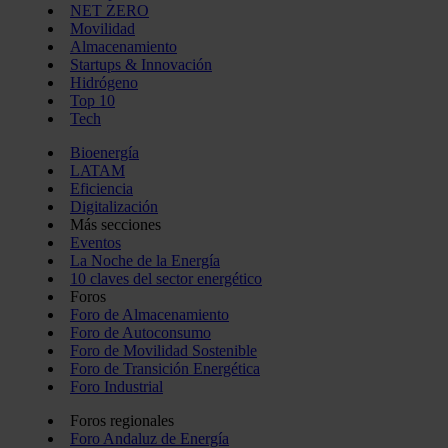
NET ZERO
Movilidad
Almacenamiento
Startups & Innovación
Hidrógeno
Top 10
Tech
Bioenergía
LATAM
Eficiencia
Digitalización
Más secciones
Eventos
La Noche de la Energía
10 claves del sector energético
Foros
Foro de Almacenamiento
Foro de Autoconsumo
Foro de Movilidad Sostenible
Foro de Transición Energética
Foro Industrial
Foros regionales
Foro Andaluz de Energía