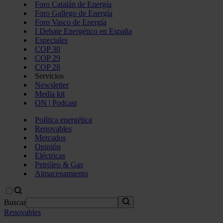
Foro Catalán de Energía
Foro Gallego de Energía
Foro Vasco de Energía
I Debate Energético en España
Especiales
COP 30
COP 29
COP 28
Servicios
Newsletter
Media kit
ON | Podcast
Política energética
Renovables
Mercados
Opinión
Eléctricas
Petróleo & Gas
Almacenamiento
Buscar
Renovables