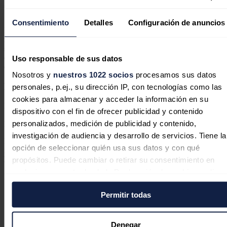
Entendimiento para fortalecer su alianza estratégica en
el campo de la refrigeración de los data center.
Consentimiento
Detalles
Configuración de anuncios
Ingenostrum
ha completado una
ronda de financiación por
importe de 25 millones de euros
con Andera Partners, a través de
su fondo
Andera Smart infra
1
. Andera Smart Infra 1 es un fondo
que invierte junto a emprendedores del sector de la
transición
Uso responsable de sus datos
energética
para permitirles transformar sus empresas.
Nosotros y
nuestros 1022 socios
procesamos sus datos
Los negocios de Ingenostrum
personales, p.ej., su dirección IP, con tecnologías como las
cookies para almacenar y acceder la información en su
Ésta es la primera inversión fuera de
Francia
por parte de Andera
dispositivo con el fin de ofrecer publicidad y contenido
Smart Infra 1, iniciada por el gran potencial del mercado español en
personalizados, medición de publicidad y contenido,
los negocios desarrollados por Ingenostrum.
investigación de audiencia y desarrollo de servicios. Tiene la
El equipo de Bird & Bird ha estado liderado por el socio de capital
opción de seleccionar quién usa sus datos y con qué
riesgo
Santiago Lardiés
con el apoyo de los asociados
Paula
propósitos. Puede cambiar o retirar su consentimiento en
Martín y José Luis Quintanilla
.
cualquier momento desde la Declaración de cookies o clica
Noticias relacionadas
en el Menú de consentimiento.
Permitir todas
Si lo permite, también quisiéramos:
Recopilar información sobre su ubicación geográfica
Enagás completa la adquisición del
Denegar