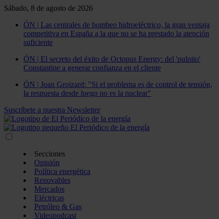
Sábado, 8 de agosto de 2026
ÓN | Las centrales de bombeo hidroeléctrico, la gran ventaja
competitiva en España a la que no se ha prestado la atención
suficiente
ÓN | El secreto del éxito de Octopus Energy: del 'pulpito'
Constantine a generar confianza en el cliente
ÓN | Joan Groizard: "Si el problema es de control de tensión,
la respuesta desde luego no es la nuclear"
Suscríbete a nuestra Newsletter
Secciones
Opinión
Política energética
Renovables
Mercados
Eléctricas
Petróleo & Gas
Videopodcast