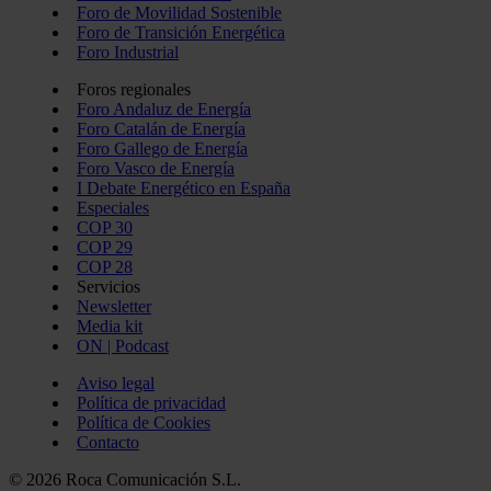
Foro de Movilidad Sostenible
Foro de Transición Energética
Foro Industrial
Foros regionales
Foro Andaluz de Energía
Foro Catalán de Energía
Foro Gallego de Energía
Foro Vasco de Energía
I Debate Energético en España
Especiales
COP 30
COP 29
COP 28
Servicios
Newsletter
Media kit
ON | Podcast
Aviso legal
Política de privacidad
Política de Cookies
Contacto
© 2026 Roca Comunicación S.L.