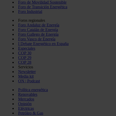
Foro de Movilidad Sostenible
Foro de Transición Energética
Foro Industrial
Foros regionales
Foro Andaluz de Energía
Foro Catalán de Energía
Foro Gallego de Energía
Foro Vasco de Energía
I Debate Energético en España
Especiales
COP 30
COP 29
COP 28
Servicios
Newsletter
Media kit
ON | Podcast
Política energética
Renovables
Mercados
Opinión
Eléctricas
Petróleo & Gas