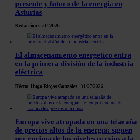
presente y futuro de la energía en
consentimiento en cualquier momento en la Declaración
Asturias
de cookies.
Redacción
31/07/2026
Las cookies de este sitio web se usan para personalizar
el contenido y los anuncios, ofrecer funciones de redes
sociales y analizar el tráfico. Además, compartimos
información sobre el uso que haga del sitio web con
El almacenamiento energético entra
nuestros partners de redes sociales, publicidad y análisis
en la primera división de la industria
web, quienes pueden combinarla con otra información
eléctrica
que les haya proporcionado o que hayan recopilado a
partir del uso que haya hecho de sus servicios.
Héctor Hugo Riojas González
31/07/2026
Europa vive atrapada en una telaraña
de precios altos de la energía: siguen
por encima de los niveles previos a la