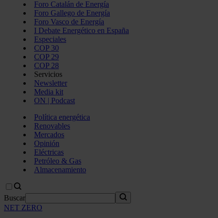
Foro Catalán de Energía
Foro Gallego de Energía
Foro Vasco de Energía
I Debate Energético en España
Especiales
COP 30
COP 29
COP 28
Servicios
Newsletter
Media kit
ON | Podcast
Política energética
Renovables
Mercados
Opinión
Eléctricas
Petróleo & Gas
Almacenamiento
Buscar
NET ZERO