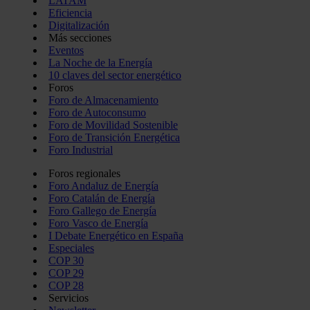
LATAM
Eficiencia
Digitalización
Más secciones
Eventos
La Noche de la Energía
10 claves del sector energético
Foros
Foro de Almacenamiento
Foro de Autoconsumo
Foro de Movilidad Sostenible
Foro de Transición Energética
Foro Industrial
Foros regionales
Foro Andaluz de Energía
Foro Catalán de Energía
Foro Gallego de Energía
Foro Vasco de Energía
I Debate Energético en España
Especiales
COP 30
COP 29
COP 28
Servicios