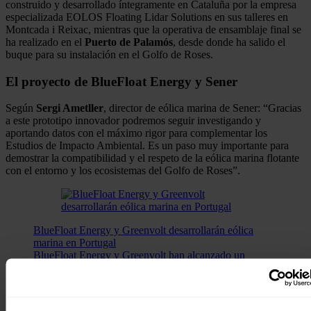
construido y desarrollado íntegramente en Cataluña por la empresa
especializada EOLOS Floating Lidar Solutions en sus talleres en
Montcada i Reixac, mientras que la operativa de ensamblaje final se
ha realizado en el
Puerto de Palamós
, desde donde ha salido el
buque para su instalación en el Golfo de Roses.
El proyecto de BlueFloat Energy y Sener
Según
Sergi Ametller
, director de eólica marina de Sener: “Gracias
a este prototipo innovador podremos seguir investigando y
aportando datos con el máximo rigor para complementar los
Estudios de Impacto Ambiental. Es un paso muy importante para
demostrar la compatibilidad y el respeto de la eólica marina flotante
con el entorno y los ecosistemas del Golfo de Roses”.
BlueFloat Energy y Greenvolt desarrollarán eólica
marina en Portugal
BlueFloat Energy y Greenvolt han alcanzado un
acuerdo para aliarse en el desarrollo de proyectos de
eólica marina en Portugal.
Carlos Martin
, CEO de BlueFloat Energy, añade: “Impulsamos