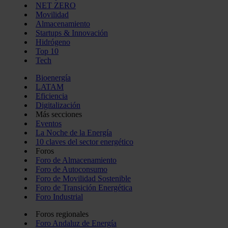
NET ZERO
Movilidad
Almacenamiento
Startups & Innovación
Hidrógeno
Top 10
Tech
Bioenergía
LATAM
Eficiencia
Digitalización
Más secciones
Eventos
La Noche de la Energía
10 claves del sector energético
Foros
Foro de Almacenamiento
Foro de Autoconsumo
Foro de Movilidad Sostenible
Foro de Transición Energética
Foro Industrial
Foros regionales
Foro Andaluz de Energía