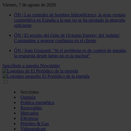
Viernes, 7 de agosto de 2026
ÓN | Las centrales de bombeo hidroeléctrico, la gran ventaja
competitiva en España a la que no se ha prestado la atención
suficiente
ÓN | El secreto del éxito de Octopus Energy: del 'pulpito'
Constantine a generar confianza en el cliente
ÓN | Joan Groizard: "Si el problema es de control de tensión,
la respuesta desde luego no es la nuclear"
Suscríbete a nuestra Newsletter
Secciones
Opinión
Política energética
Renovables
Mercados
Eléctricas
Petróleo & Gas
Videopodcast