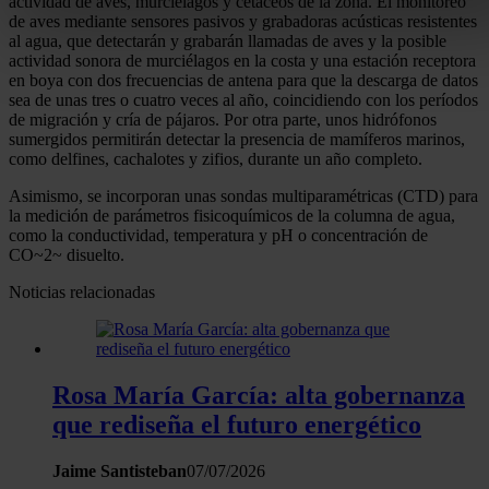
Identificar su dispositivo analizándolo activamente pa
actividad de aves, murciélagos y cetáceos de la zona. El monitoreo
de aves mediante sensores pasivos y grabadoras acústicas resistentes
buscar características específicas (huellas digitales)
al agua, que detectarán y grabarán llamadas de aves y la posible
Obtenga más información sobre cómo se procesan sus dato
actividad sonora de murciélagos en la costa y una estación receptora
en boya con dos frecuencias de antena para que la descarga de datos
personales y establezca sus preferencias en la
sección de
sea de unas tres o cuatro veces al año, coincidiendo con los períodos
datos
. Puede cambiar o retirar su consentimiento en cualqui
de migración y cría de pájaros. Por otra parte, unos hidrófonos
momento en la Declaración de cookies.
sumergidos permitirán detectar la presencia de mamíferos marinos,
como delfines, cachalotes y zifios, durante un año completo.
Las cookies de este sitio web se usan para personalizar el
Asimismo, se incorporan unas sondas multiparamétricas (CTD) para
contenido y los anuncios, ofrecer funciones de redes sociale
la medición de parámetros fisicoquímicos de la columna de agua,
como la conductividad, temperatura y pH o concentración de
analizar el tráfico. Además, compartimos información sobre 
CO~2~ disuelto.
uso que haga del sitio web con nuestros partners de redes
Noticias relacionadas
sociales, publicidad y análisis web, quienes pueden combina
con otra información que les haya proporcionado o que haya
recopilado a partir del uso que haya hecho de sus servicios.
Rosa María García: alta gobernanza
que rediseña el futuro energético
Jaime Santisteban
07/07/2026