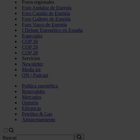
Foros regionales
Foro Andaluz de Energía
Foro Catalán de Energía
Foro Gallego de Energía
Foro Vasco de Energía
I Debate Energético en España
Especiales
COP 30
COP 29
COP 28
Servicios
Newsletter
Media kit
ON | Podcast
Política energética
Renovables
Mercados
Opinión
Eléctricas
Petróleo & Gas
Almacenamiento
Buscar