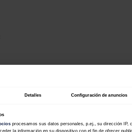
de Holaluz y Solarprofit
, dos de las empresas del sector del autocon
spondiente al cierre del ejercicio 2023.
Detalles
Configuración de anuncios
os rechazan las cuentas y BME suspende la cotización
tras registrar una caída del Ebitda del 92%. Dos de los socios de la c
 el pasado 30 de abril, cuando
marcaban un precio de 0,184 euros,
m
os
ocios
procesamos sus datos personales, p.ej., su dirección IP, 
der la información en su dispositivo con el fin de ofrecer publi