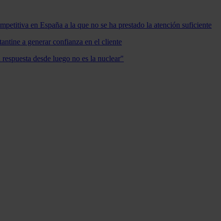
mpetitiva en España a la que no se ha prestado la atención suficiente
antine a generar confianza en el cliente
a respuesta desde luego no es la nuclear"