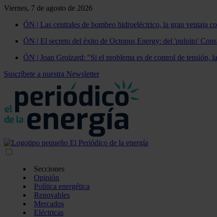
Viernes, 7 de agosto de 2026
ÓN | Las centrales de bombeo hidroeléctrico, la gran ventaja co
ÓN | El secreto del éxito de Octopus Energy: del 'pulpito' Const
ÓN | Joan Groizard: "Si el problema es de control de tensión, l
Suscríbete a nuestra Newsletter
Secciones
Opinión
Política energética
Renovables
Mercados
Eléctricas