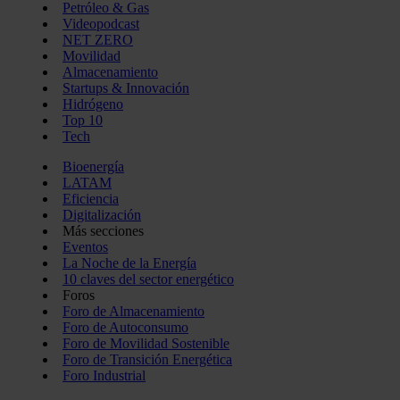
Petróleo & Gas
Videopodcast
NET ZERO
Movilidad
Almacenamiento
Startups & Innovación
Hidrógeno
Top 10
Tech
Bioenergía
LATAM
Eficiencia
Digitalización
Más secciones
Eventos
La Noche de la Energía
10 claves del sector energético
Foros
Foro de Almacenamiento
Foro de Autoconsumo
Foro de Movilidad Sostenible
Foro de Transición Energética
Foro Industrial