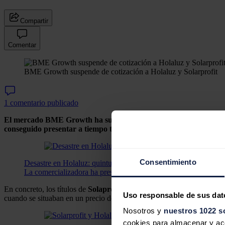
Compartir
Comentar
BME Growth suspende de cotización a Holaluz y Solarprofit
1 comentario publicado
El mercado BME Growth ha suspendido de cotización los títulos 
conseguido presentar a tiempo toda su información completa corre
Consentimiento
Desastre en Holaluz: quintuplica las pérdidas, dos de sus soci
La comercializadora ha presentado unas pérdidas de 26 millones 
En concreto, los títulos de
Solaprofit
se encuentran suspendidos desde
Uso responsable de sus dat
cuando se situaban en un precio de 2,57 euros.
Nosotros y
nuestros 1022 s
cookies para almacenar y acce