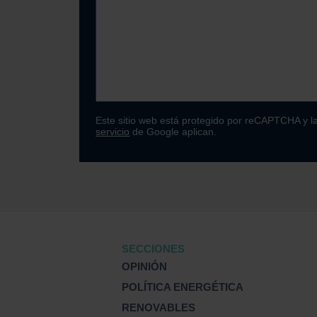
Este sitio web está protegido por reCAPTCHA y l
servicio
de Google aplican.
SECCIONES
OPINIÓN
POLÍTICA ENERGÉTICA
RENOVABLES