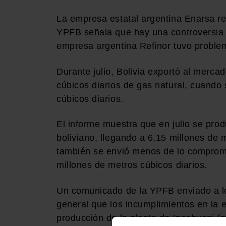
La empresa estatal argentina Enarsa re
YPFB señala que hay una controversia so
empresa argentina Refinor tuvo problema
Durante julio, Bolivia exportó al merc
cúbicos diarios de gas natural, cuando 
cúbicos diarios.
El informe muestra que en julio se prod
boliviano, llegando a 6,15 millones de 
también se envió menos de lo compromet
millones de metros cúbicos diarios.
Un comunicado de la YPFB enviado a lo
general que los incumplimientos en la e
producción de la planta de Incahuasi (s