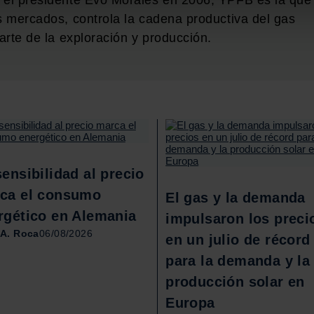
r el presidente Evo Morales en 2006, YPFB es la que
s mercados, controla la cadena productiva del gas
b se usan para personalizar el contenido y los anuncios, ofrecer
arte de la exploración y producción.
s, compartimos información sobre el uso que haga del sitio web 
 análisis web, quienes pueden combinarla con otra información q
r del uso que haya hecho de sus servicios.
sensibilidad al precio
ca el consumo
El gas y la demanda
rgético en Alemania
impulsaron los preci
 A. Roca
06/08/2026
en un julio de récord
para la demanda y la
producción solar en
Europa