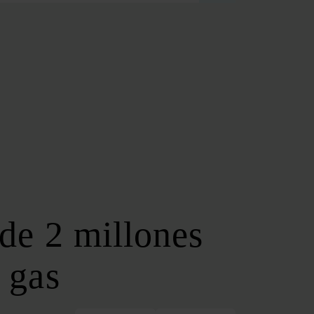
FOROS REGIONALES
FORO ANDALUZ DE ENERGÍA
FORO CATALÁN DE ENERGÍA
FORO GALLEGO DE ENERGÍA
FORO VASCO DE ENERGÍA
I DEBATE ENERGÉTICO EN ESPAÑA
ESPECIALES
COP 30
COP 29
COP 28
de 2 millones
SERVICIOS
NEWSLETTER
 gas
MEDIA KIT
ON | PODCAST