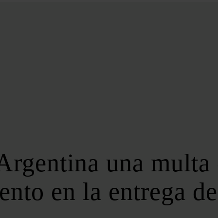
BIOENERGÍA
LATAM
EFICIENCIA
DIGITALIZACIÓN
MÁS SECCIONES
EVENTOS
LA NOCHE DE LA ENERGÍA
10 CLAVES DEL SECTOR ENERGÉTICO
FOROS
FORO DE ALMACENAMIENTO
Argentina una multa 
FORO DE AUTOCONSUMO
FORO DE MOVILIDAD SOSTENIBLE
nto en la entrega de
FORO DE TRANSICIÓN ENERGÉTICA
FORO INDUSTRIAL