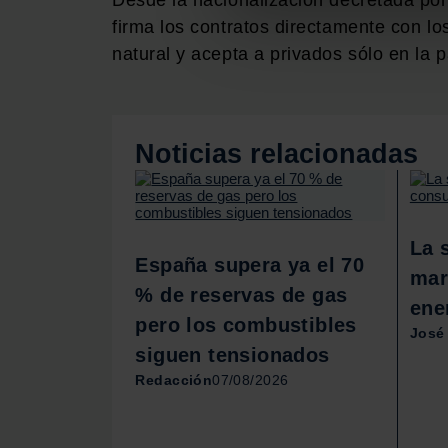
Desde la nacionalización decretada po
firma los contratos directamente con lo
Las cookies de este sitio we
natural y acepta a privados sólo en la p
y analizar el tráfico. Ademá
redes sociales, publicidad y
que hayan recopilado a parti
Noticias relacionadas
La 
España supera ya el 70
mar
% de reservas de gas
ene
pero los combustibles
José
siguen tensionados
Redacción
07/08/2026