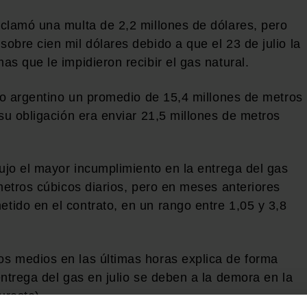
clamó una multa de 2,2 millones de dólares, pero
bre cien mil dólares debido a que el 23 de julio la
s que le impidieron recibir el gas natural.
ado argentino un promedio de 15,4 millones de metros
su obligación era enviar 21,5 millones de metros
ujo el mayor incumplimiento en la entrega del gas
metros cúbicos diarios, pero en meses anteriores
ido en el contrato, en un rango entre 1,05 y 3,8
s medios en las últimas horas explica de forma
ntrega del gas en julio se deben a la demora en la
ureste).