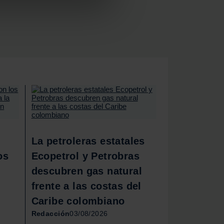
 funciones de redes sociales
con nuestros partners de
ue les haya proporcionado o
La petroleras estatales
os
Ecopetrol y Petrobras
descubren gas natural
frente a las costas del
Caribe colombiano
Redacción
03/08/2026