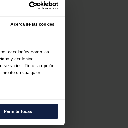
Acerca de las cookies
con tecnologías como las
cidad y contenido
e servicios. Tiene la opción
imiento en cualquier
e
e varios metros
icas (huellas digitales)
Permitir todas
.
eferencias en la
sección de
e cookies.