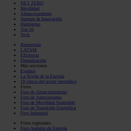
NET ZERO
Movilidad
Almacenamiento
Startups & Innovación
Hidrógeno
Top 10
Tech
Bioenergía
LATAM
Eficiencia
Digitalización
Más secciones
Eventos
La Noche de la Energía
10 claves del sector energético
Foros
Foro de Almacenamiento
Foro de Autoconsumo
Foro de Movilidad Sostenible
Foro de Transición Energética
Foro Industrial
Foros regionales
Foro Andaluz de Energía