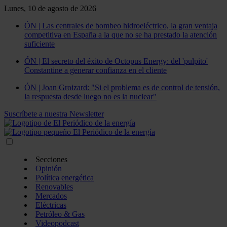
Lunes, 10 de agosto de 2026
ÓN | Las centrales de bombeo hidroeléctrico, la gran ventaja
competitiva en España a la que no se ha prestado la atención
suficiente
ÓN | El secreto del éxito de Octopus Energy: del 'pulpito'
Constantine a generar confianza en el cliente
ÓN | Joan Groizard: "Si el problema es de control de tensión,
la respuesta desde luego no es la nuclear"
Suscríbete a nuestra Newsletter
Secciones
Opinión
Política energética
Renovables
Mercados
Eléctricas
Petróleo & Gas
Videopodcast