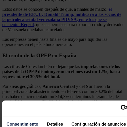
Estos datos se conocen después de que, a finales de marzo,
el
presidente de EEUU, Donald Trump, notificara a los socios de
la petrolera estatal venezolana PDVSA
, entre los que se
encuentra
Repsol
,
que sus permisos para exportar crudo y derivados
de Venezuela quedaban cancelados.
Las empresas tienen hasta finales de mayo para liquidar las
operaciones en el país latinoamericano.
El crudo de la OPEP en España
Las cifras de Cores también reflejan que las
importaciones de los
países de la OPEP disminuyeron en el mes casi un 12%, hasta
representar el 39,5% del total.
Por áreas geográficas,
América Central
y del
Sur
fueron la
principal zona de abastecimiento en febrero, con un 30,2% del total
tras haberse incrementado un 314,3% en términos interanuales; le
siguió
África
, con un 27,2% del total; América del Norte, con un
24,6%; y en tercer lugar,
Oriente Medio
, con un 13,6%.
Noticias relacionadas
Consentimiento
Detalles
Configuración de anuncios