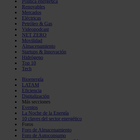
Política energética
Renovables
Mercados
Eléctricas
Petróleo & Gas
Videopodcast
NET ZERO
Movilidad
Almacenamiento
Startups & Innovación
Hidrógeno
Top 10
Tech
Bioenergía
LATAM
Eficiencia
Digitalización
Más secciones
Eventos
La Noche de la Energía
10 claves del sector energético
Foros
Foro de Almacenamiento
Foro de Autoconsumo