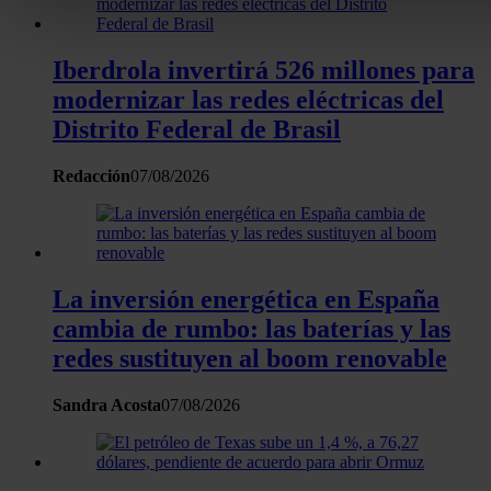
Obtenga más información sobre cómo se procesan sus dato
personales y establezca sus preferencias en la
sección de 
Puede cambiar o retirar su consentimiento en cualquier mo
Iberdrola invertirá 526 millones para
la Declaración de cookies.
modernizar las redes eléctricas del
Distrito Federal de Brasil
Las cookies de este sitio web se usan para personalizar el c
y los anuncios, ofrecer funciones de redes sociales y analiza
Redacción
07/08/2026
tráfico. Además, compartimos información sobre el uso que 
sitio web con nuestros partners de redes sociales, publicida
análisis web, quienes pueden combinarla con otra informació
haya proporcionado o que hayan recopilado a partir del uso 
La inversión energética en España
hecho de sus servicios.
cambia de rumbo: las baterías y las
redes sustituyen al boom renovable
Sandra Acosta
07/08/2026