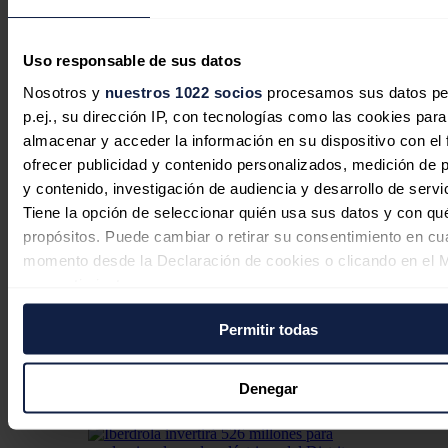
Uso responsable de sus datos
Nosotros y
nuestros 1022 socios
procesamos sus datos pe
p.ej., su dirección IP, con tecnologías como las cookies para
almacenar y acceder la información en su dispositivo con el 
ofrecer publicidad y contenido personalizados, medición de p
y contenido, investigación de audiencia y desarrollo de servi
Tiene la opción de seleccionar quién usa sus datos y con qu
propósitos. Puede cambiar o retirar su consentimiento en cu
momento desde la Declaración de cookies o clicando en el 
India sigue dependiendo de
consentimiento.
importaciones para el 90% de su
demanda de crudo, según informe
Permitir todas
Si lo permite, también quisiéramos:
CII-EY
Recopilar información sobre su ubicación geográfica
puede tener una precisión de varios metros
Denegar
Jaime Santisteban
07/08/2026
Identificar su dispositivo analizándolo activamente p
características específicas (huellas digitales)