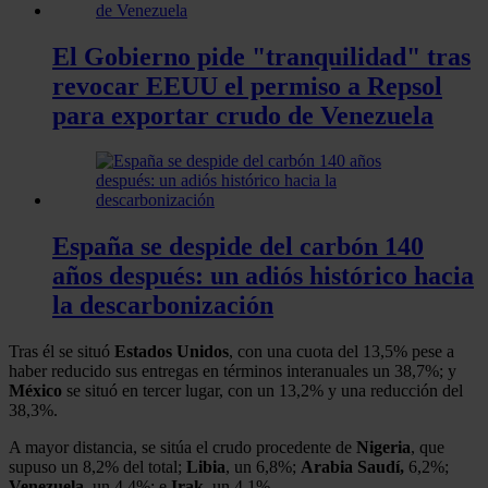
El Gobierno pide "tranquilidad" tras
revocar EEUU el permiso a Repsol
para exportar crudo de Venezuela
España se despide del carbón 140
años después: un adiós histórico hacia
la descarbonización
Tras él se situó
Estados Unidos
, con una cuota del 13,5% pese a
haber reducido sus entregas en términos interanuales un 38,7%; y
México
se situó en tercer lugar, con un 13,2% y una reducción del
38,3%.
A mayor distancia, se sitúa el crudo procedente de
Nigeria
, que
supuso un 8,2% del total;
Libia
, un 6,8%;
Arabia Saudí,
6,2%;
Venezuela
, un 4,4%; e
Irak
, un 4,1%.