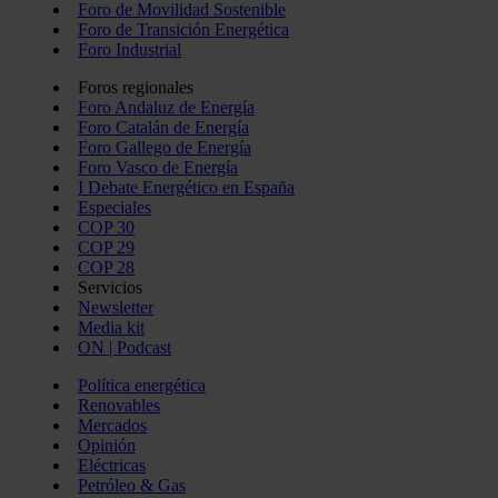
Foro de Movilidad Sostenible
Foro de Transición Energética
Foro Industrial
Foros regionales
Foro Andaluz de Energía
Foro Catalán de Energía
Foro Gallego de Energía
Foro Vasco de Energía
I Debate Energético en España
Especiales
COP 30
COP 29
COP 28
Servicios
Newsletter
Media kit
ON | Podcast
Política energética
Renovables
Mercados
Opinión
Eléctricas
Petróleo & Gas