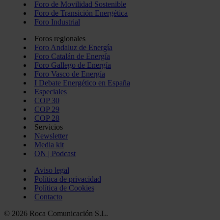
Foro de Movilidad Sostenible
Foro de Transición Energética
Foro Industrial
Foros regionales
Foro Andaluz de Energía
Foro Catalán de Energía
Foro Gallego de Energía
Foro Vasco de Energía
I Debate Energético en España
Especiales
COP 30
COP 29
COP 28
Servicios
Newsletter
Media kit
ON | Podcast
Aviso legal
Política de privacidad
Política de Cookies
Contacto
© 2026 Roca Comunicación S.L.