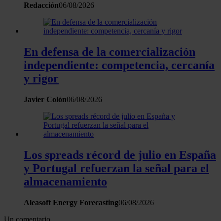
que les haya proporcionado o que hayan recopilado a
Redacción
06/08/2026
partir del uso que haya hecho de sus servicios.
En defensa de la comercialización
independiente: competencia, cercanía
y rigor
Javier Colón
06/08/2026
Los spreads récord de julio en España
y Portugal refuerzan la señal para el
almacenamiento
Aleasoft Energy Forecasting
06/08/2026
Un comentario