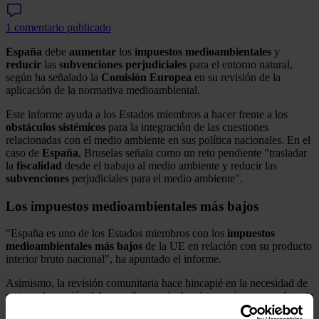
1 comentario publicado
España
debe
aumentar
los
impuestos
medioambientales
y
reducir
las
subvenciones
perjudiciales
para el entorno natural,
según ha señalado la
Comisión
Europea
en su revisión de la
aplicación de la normativa medioambiental.
Este informe ayuda a los Estados miembros a hacer frente a los
obstáculos
sistémicos
para la integración de las cuestiones
relacionadas con el medio ambiente en sus política nacionales. En el
caso de
España
, Bruselas señala como un reto pendiente "trasladar
la
fiscalidad
desde el trabajo al medio ambiente y reducir las
subvenciones
perjudiciales para el medio ambiente".
Los impuestos medioambientales más bajos
"España es uno de los Estados miembros con los
impuestos
medioambientales más bajos
de la UE en relación con su producto
interior bruto nacional", ha apuntado el informe.
Asimismo, la revisión comunitaria hace hincapié en la necesidad de
mejorar la gestión del agua, "en particular el tratamiento completo de
las aguas residuales urbanas".
Bruselas
pide una mejora desde la