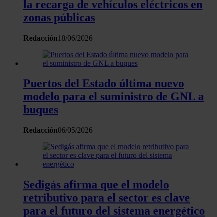
la recarga de vehículos eléctricos en
sociales y analizar el tráfico. Además, compartimos
zonas públicas
información sobre el uso que haga del sitio web con
nuestros partners de redes sociales, publicidad y análisis
Redacción
18/06/2026
web, quienes pueden combinarla con otra información
que les haya proporcionado o que hayan recopilado a
partir del uso que haya hecho de sus servicios.
Puertos del Estado última nuevo
modelo para el suministro de GNL a
buques
Redacción
06/05/2026
Sedigás afirma que el modelo
retributivo para el sector es clave
para el futuro del sistema energético