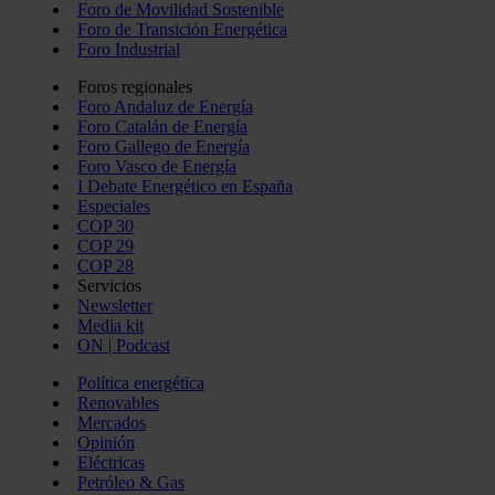
Foro de Movilidad Sostenible
Foro de Transición Energética
Foro Industrial
Foros regionales
Foro Andaluz de Energía
Foro Catalán de Energía
Foro Gallego de Energía
Foro Vasco de Energía
I Debate Energético en España
Especiales
COP 30
COP 29
COP 28
Servicios
Newsletter
Media kit
ON | Podcast
Política energética
Renovables
Mercados
Opinión
Eléctricas
Petróleo & Gas