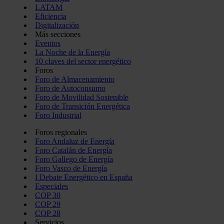
LATAM
Eficiencia
Digitalización
Más secciones
Eventos
La Noche de la Energía
10 claves del sector energético
Foros
Foro de Almacenamiento
Foro de Autoconsumo
Foro de Movilidad Sostenible
Foro de Transición Energética
Foro Industrial
Foros regionales
Foro Andaluz de Energía
Foro Catalán de Energía
Foro Gallego de Energía
Foro Vasco de Energía
I Debate Energético en España
Especiales
COP 30
COP 29
COP 28
Servicios