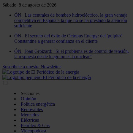
Sábado, 8 de agosto de 2026
ÓN | Las centrales de bombeo hidroeléctrico, la gran ventaja
competitiva en España a la que no se ha prestado la atención
suficiente
ÓN | El secreto del éxito de Octopus Energy: del 'pulpito'
Constantine a generar confianza en el cliente
ÓN | Joan Groizard: "Si el problema es de control de tensión,
la respuesta desde luego no es la nuclear"
Suscríbete a nuestra Newsletter
Secciones
Opinión
Política energética
Renovables
Mercados
Eléctricas
Petróleo & Gas
Videopodcast