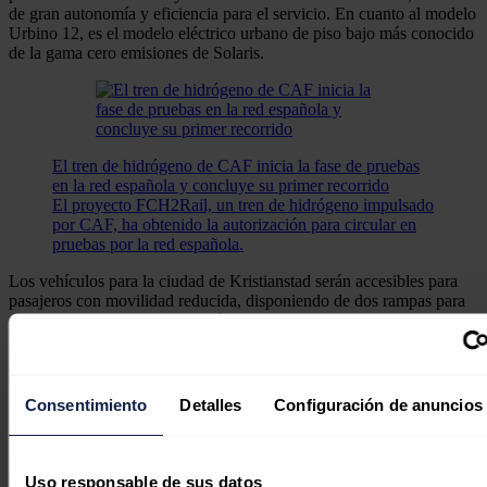
de gran autonomía y eficiencia para el servicio. En cuanto al modelo
Urbino 12, es el modelo eléctrico urbano de piso bajo más conocido
de la gama cero emisiones de Solaris.
El tren de hidrógeno de CAF inicia la fase de pruebas
en la red española y concluye su primer recorrido
El proyecto FCH2Rail, un tren de hidrógeno impulsado
por CAF, ha obtenido la autorización para circular en
pruebas por la red española.
Los vehículos para la ciudad de Kristianstad serán accesibles para
pasajeros con movilidad reducida, disponiendo de dos rampas para
pasajeros con discapacidad, así como asientos a los que se puede
acceder directamente desde el piso bajo. Una característica adicional
de los vehículos será la iluminación LED RGB, que permitirá que el
color cambie a verde, dando al interior un aspecto moderno.
Consentimiento
Detalles
Configuración de anuncios
La seguridad estará garantizada por un sistema de monitoreo y la
solución eMirror, que incluye cámaras en lugar de los espejos
tradicionales, mejorando significativamente la visibilidad mientras se
conduce el vehículo.
Uso responsable de sus datos