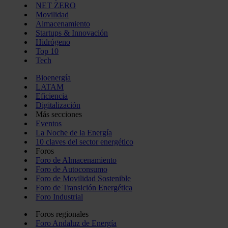
NET ZERO
Movilidad
Almacenamiento
Startups & Innovación
Hidrógeno
Top 10
Tech
Bioenergía
LATAM
Eficiencia
Digitalización
Más secciones
Eventos
La Noche de la Energía
10 claves del sector energético
Foros
Foro de Almacenamiento
Foro de Autoconsumo
Foro de Movilidad Sostenible
Foro de Transición Energética
Foro Industrial
Foros regionales
Foro Andaluz de Energía