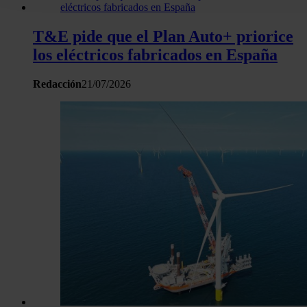
la Declaración de cookies.
T&E pide que el Plan Auto+ priorice
Las cookies de este sitio web se usan para personalizar el c
los eléctricos fabricados en España
y los anuncios, ofrecer funciones de redes sociales y analiza
tráfico. Además, compartimos información sobre el uso que 
Redacción
21/07/2026
sitio web con nuestros partners de redes sociales, publicida
análisis web, quienes pueden combinarla con otra informació
haya proporcionado o que hayan recopilado a partir del uso 
hecho de sus servicios.