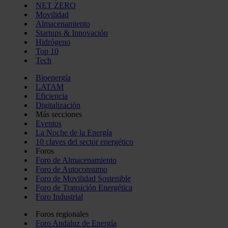
NET ZERO
Movilidad
Almacenamiento
Startups & Innovación
Hidrógeno
Top 10
Tech
Bioenergía
LATAM
Eficiencia
Digitalización
Más secciones
Eventos
La Noche de la Energía
10 claves del sector energético
Foros
Foro de Almacenamiento
Foro de Autoconsumo
Foro de Movilidad Sostenible
Foro de Transición Energética
Foro Industrial
Foros regionales
Foro Andaluz de Energía