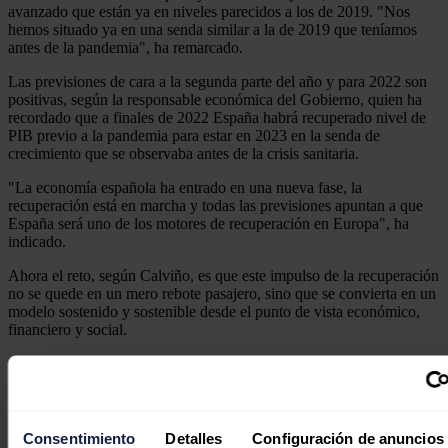
avanzado que están ya en niveles parecidos a los de 2019. "Nos
hemos situado ya en una senda similar a la de 2019 que teníamos
antes de la pandemia", ha remarcado.
Las previsiones de cara a la segunda parte del año y para 2022 son
positivas, según la responsable económica del Gobierno, quien ha
recordado que a finales de 2022 España habrá recuperado nivel de
PIB previo a la pandemia para estar en 2023 en la senda de
crecimiento que se observaba antes de la crisis sanitaria.
"La economía española ha entrado en una nueva fase, la
recuperación está en marcha y todas las previsiones apuntan a que
España será uno de los motores de recuperación en Europa", ha
indicado.
Ahora el reto, según Calviño, es que este impulso de la recuperación
no se quede en un mero rebote pasajero, sino que se convierta en un
modelo sostenido y sostenible desde el punto de vista económico,
financiero y social.
Para ello, ha insistido en las reformas e inversiones recogidas en el
Plan que tratarán de corregir desequilibrios persistentes que no ha
conseguido superar el país y que sitúan a España en la cola de
Europa en cuestiones como la tasa de paro, la tasa de paro juvenil, el
porcentaje población en riesgo de pobreza y exclusión, la pobreza
Consentimiento
Detalles
Configuración de anuncios