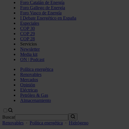
Foro Catalán de Energía
Foro Gallego de Energía
Foro Vasco de Energía
I Debate Energético en España
Especiales
COP 30
COP 29
COP 28
Servicios
Newsletter
Media kit
ON | Podcast
Política energética
Renovables
Mercados
Opinión
Eléctricas
Petróleo & Gas
Almacenamiento
Buscar
Renovables
·
Política energética
·
Hidrógeno