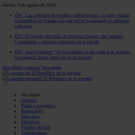
Jueves, 6 de agosto de 2026
ÓN | Las centrales de bombeo hidroeléctrico, la gran ventaja
competitiva en España a la que no se ha prestado la atención
suficiente
ÓN | El secreto del éxito de Octopus Energy: del 'pulpito'
Constantine a generar confianza en el cliente
ÓN | Joan Groizard: "Si el problema es de control de tensión,
la respuesta desde luego no es la nuclear"
Suscríbete a nuestra Newsletter
Secciones
Opinión
Política energética
Renovables
Mercados
Eléctricas
Petróleo & Gas
Videopodcast