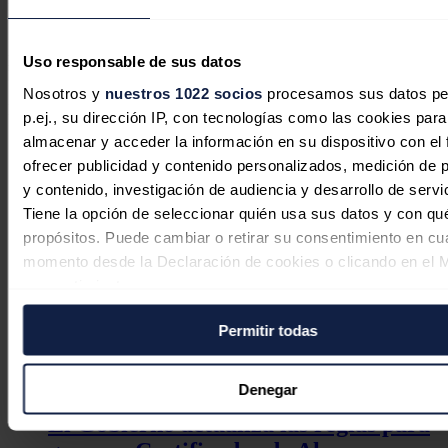
infantil o el gap de inversión.
"Estos desequilibrios son un lastre claros para el país que no
podemos dejar de abordar ahora que tenemos el Plan de
Uso responsable de sus datos
Recuperación", ha insistido.
Nosotros y
nuestros 1022 socios
procesamos sus datos pe
Noticias relacionadas
p.ej., su dirección IP, con tecnologías como las cookies para
almacenar y acceder la información en su dispositivo con el 
ofrecer publicidad y contenido personalizados, medición de p
y contenido, investigación de audiencia y desarrollo de servi
Tiene la opción de seleccionar quién usa sus datos y con qu
propósitos. Puede cambiar o retirar su consentimiento en cu
momento desde la Declaración de cookies o clicando en el 
consentimiento.
Permitir todas
Si lo permite, también quisiéramos:
Recopilar información sobre su ubicación geográfica
puede tener una precisión de varios metros
Denegar
Identificar su dispositivo analizándolo activamente p
El Gobierno actualiza las reglas para
características específicas (huellas digitales)