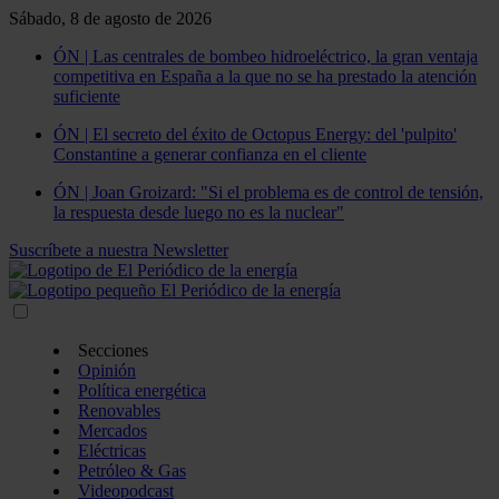
Sábado, 8 de agosto de 2026
ÓN | Las centrales de bombeo hidroeléctrico, la gran ventaja
competitiva en España a la que no se ha prestado la atención
suficiente
ÓN | El secreto del éxito de Octopus Energy: del 'pulpito'
Constantine a generar confianza en el cliente
ÓN | Joan Groizard: "Si el problema es de control de tensión,
la respuesta desde luego no es la nuclear"
Suscríbete a nuestra Newsletter
Secciones
Opinión
Política energética
Renovables
Mercados
Eléctricas
Petróleo & Gas
Videopodcast