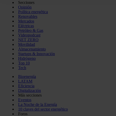
Secciones
que haga del sitio web con nuestros partners de redes social
Opinión
pueden combinarla con otra información que les haya proporc
Política energética
Renovables
del uso que haya hecho de sus servicios.
Mercados
Eléctricas
Petróleo & Gas
Videopodcast
NET ZERO
Movilidad
Almacenamiento
Startups & Innovación
Hidrógeno
Top 10
Tech
Bioenergía
LATAM
Eficiencia
Digitalización
Más secciones
Eventos
La Noche de la Energía
10 claves del sector energético
Foros