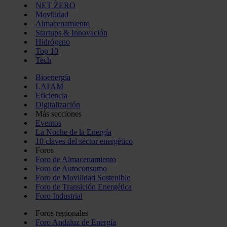
NET ZERO
Movilidad
Almacenamiento
Startups & Innovación
Hidrógeno
Top 10
Tech
Bioenergía
LATAM
Eficiencia
Digitalización
Más secciones
Eventos
La Noche de la Energía
10 claves del sector energético
Foros
Foro de Almacenamiento
Foro de Autoconsumo
Foro de Movilidad Sostenible
Foro de Transición Energética
Foro Industrial
Foros regionales
Foro Andaluz de Energía