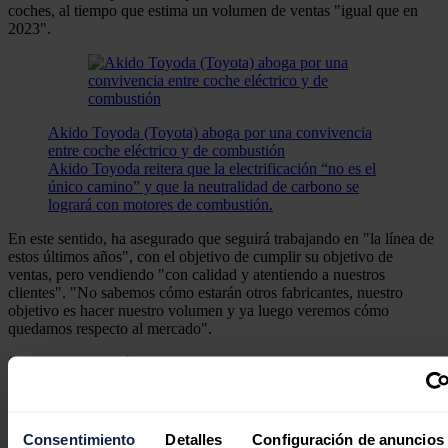
coches, al tiempo que estima un volumen de ventas "igual que en
2023".
Akido Toyoda (Toyota) aboga por una convivencia
entre coche eléctrico y de combustión
Akido Toyoda reitera que la electrificación “no es el
único camino” y que la neutralidad de carbono se
logrará con motores de combustión.
En este sentido, ha asegurado que seguirá trabajando en "la línea de
estos últimos años", con el objetivo de cumplir su objetivo de
ventas, pero vendiendo "con calidad y atentiendo a nuestros
clientes". "No sabemos cómo estarán otros fabricantes, nuestro
objetivo es hacer nuestro volumen y ya luego veremos cómo
quedamos respecto al mercado".
Sobre las tecnologías que fomentan en España, Carsi ha destacado
que debido a que el despliegue del eléctrico "va un poco más
despacio", están fomentando en España otras
tecnologías
, como
híbridos
o híbridos
enchufables
.
Consentimiento
Detalles
Configuración de anuncios