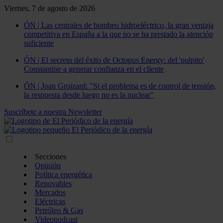
Viernes, 7 de agosto de 2026
ÓN | Las centrales de bombeo hidroeléctrico, la gran ventaja
competitiva en España a la que no se ha prestado la atención
suficiente
ÓN | El secreto del éxito de Octopus Energy: del 'pulpito'
Constantine a generar confianza en el cliente
ÓN | Joan Groizard: "Si el problema es de control de tensión,
la respuesta desde luego no es la nuclear"
Suscríbete a nuestra Newsletter
Secciones
Opinión
Política energética
Renovables
Mercados
Eléctricas
Petróleo & Gas
Videopodcast