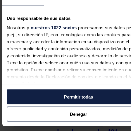
Así, las producciones de vehículos con enchufe de Toyota están
yendo a otros mercados que los demandan, como
Noruega,
Alemania o Países Bajos.
"Al final el cliente es el que tiene el
poder, en función de la demanda iremos basculando la producción
Uso responsable de sus datos
de un país a otro", ha indicado Carsi.
Nosotros y
nuestros 1022 socios
procesamos sus datos pe
Noticias relacionadas
p.ej., su dirección IP, con tecnologías como las cookies para
almacenar y acceder la información en su dispositivo con el 
ofrecer publicidad y contenido personalizados, medición de p
y contenido, investigación de audiencia y desarrollo de servi
Tiene la opción de seleccionar quién usa sus datos y con qu
propósitos. Puede cambiar o retirar su consentimiento en cu
momento desde la Declaración de cookies o clicando en el 
consentimiento.
Permitir todas
Si lo permite, también quisiéramos:
Recopilar información sobre su ubicación geográfica
puede tener una precisión de varios metros
Denegar
Identificar su dispositivo analizándolo activamente p
El mercado eléctrico vuelve a
características específicas (huellas digitales)