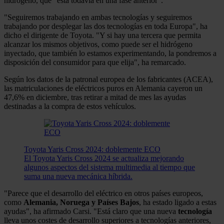
hidrógeno, que "está todavía en una fase anterior".
"Seguiremos trabajando en ambas tecnologías y seguiremos
trabajando por desplegar las dos tecnologías en toda Europa", ha
dicho el dirigente de Toyota. "Y si hay una tercera que permita
alcanzar los mismos objetivos, como puede ser el hidrógeno
inyectado, que también lo estamos experimentando, la pondremos a
disposición del consumidor para que elija", ha remarcado.
Según los datos de la patronal europea de los fabricantes (ACEA),
las matriculaciones de eléctricos puros en Alemania cayeron un
47,6% en diciembre, tras retirar a mitad de mes las ayudas
destinadas a la compra de estos vehículos.
Toyota Yaris Cross 2024: doblemente ECO
El Toyota Yaris Cross 2024 se actualiza mejorando
algunos aspectos del sistema multimedia al tiempo que
suma una nueva mecánica híbrida.
"Parece que el desarrollo del eléctrico en otros países europeos,
como
Alemania, Noruega y Países Bajos
, ha estado ligado a estas
ayudas", ha afirmado Carsi. "Está claro que una nueva
tecnología
lleva unos costes de desarrollo superiores a tecnologías anteriores,