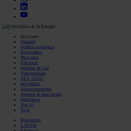
Secciones
Opinión
Política energética
Renovables
Mercados
Eléctricas
Petróleo & Gas
Videopodcast
NET ZERO
Movilidad
Almacenamiento
Startups & Innovación
Hidrógeno
Top 10
Tech
Bioenergía
LATAM
Eficiencia