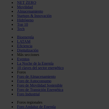
NET ZERO
Movilidad
Almacenamiento
Startups & Innovación
Hidrógeno
Top 10
Tech
Bioenergía
LATAM
Eficiencia
Digitalización
Más secciones
Eventos
La Noche de la Energía
10 claves del sector energético
Foros
Foro de Almacenamiento
Foro de Autoconsumo
Foro de Movilidad Sostenible
Foro de Transición Energética
Foro Industrial
Foros regionales
Foro Andaluz de Energía