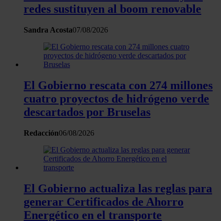
redes sustituyen al boom renovable
sociales y analizar el tráfico. Además, compartimos
información sobre el uso que haga del sitio web con
Sandra Acosta
07/08/2026
nuestros partners de redes sociales, publicidad y análisis
web, quienes pueden combinarla con otra información
que les haya proporcionado o que hayan recopilado a
partir del uso que haya hecho de sus servicios.
El Gobierno rescata con 274 millones
cuatro proyectos de hidrógeno verde
descartados por Bruselas
Redacción
06/08/2026
El Gobierno actualiza las reglas para
generar Certificados de Ahorro
Energético en el transporte