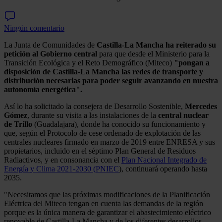
Ningún comentario
La Junta de Comunidades de
Castilla-La Mancha ha reiterado su
petición al Gobierno central
para que desde el Ministerio para la
Transición Ecológica y el Reto Demográfico (Miteco)
"pongan a
disposición de Castilla-La Mancha las redes de transporte y
distribución necesarias para poder seguir avanzando en nuestra
autonomía energética".
Así lo ha solicitado la consejera de Desarrollo Sostenible,
Mercedes
Gómez
, durante su visita a las instalaciones de la
central nuclear
de Trillo
(Guadalajara), donde ha conocido su funcionamiento y
que, según el Protocolo de cese ordenado de explotación de las
centrales nucleares firmado en marzo de 2019 entre ENRESA y sus
propietarios, incluido en el séptimo Plan General de Residuos
Radiactivos, y en consonancia con el
Plan Nacional Integrado de
Energía y Clima 2021-2030 (PNIEC
), continuará operando hasta
2035.
"Necesitamos que las próximas modificaciones de la Planificación
Eléctrica del Miteco tengan en cuenta las demandas de la región
porque es la única manera de garantizar el abastecimiento eléctrico
renovable de Castilla-La Mancha y de los diferentes desarrollos