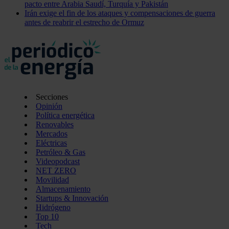
pacto entre Arabia Saudí, Turquía y Pakistán
Irán exige el fin de los ataques y compensaciones de guerra
antes de reabrir el estrecho de Ormuz
Secciones
Opinión
Política energética
Renovables
Mercados
Eléctricas
Petróleo & Gas
Videopodcast
NET ZERO
Movilidad
Almacenamiento
Startups & Innovación
Hidrógeno
Top 10
Tech