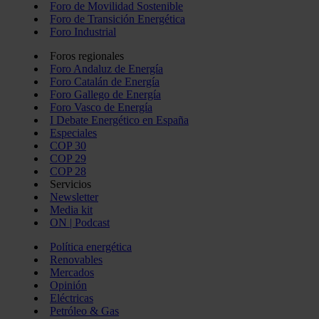
Foro de Movilidad Sostenible
Foro de Transición Energética
Foro Industrial
Foros regionales
Foro Andaluz de Energía
Foro Catalán de Energía
Foro Gallego de Energía
Foro Vasco de Energía
I Debate Energético en España
Especiales
COP 30
COP 29
COP 28
Servicios
Newsletter
Media kit
ON | Podcast
Política energética
Renovables
Mercados
Opinión
Eléctricas
Petróleo & Gas