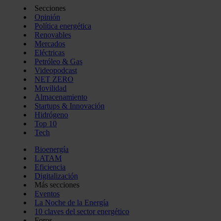
Secciones
Opinión
Política energética
Renovables
Mercados
Eléctricas
Petróleo & Gas
Videopodcast
NET ZERO
Movilidad
Almacenamiento
Startups & Innovación
Hidrógeno
Top 10
Tech
Bioenergía
LATAM
Eficiencia
Digitalización
Más secciones
Eventos
La Noche de la Energía
10 claves del sector energético
Foros