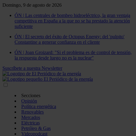
Domingo, 9 de agosto de 2026
ÓN | Las centrales de bombeo hidroeléctrico, la gran ventaja
competitiva en España a la que no se ha prestado la atención
suficiente
ÓN | El secreto del éxito de Octopus Energy: del 'pulpito'
Constantine a generar confianza en el cliente
ÓN | Joan Groizard: "Si el problema es de control de tensión,
la respuesta desde luego no es la nuclear"
Suscríbete a nuestra Newsletter
Secciones
Opinión
Política energética
Renovables
Mercados
Eléctricas
Petróleo & Gas
Videopodcast