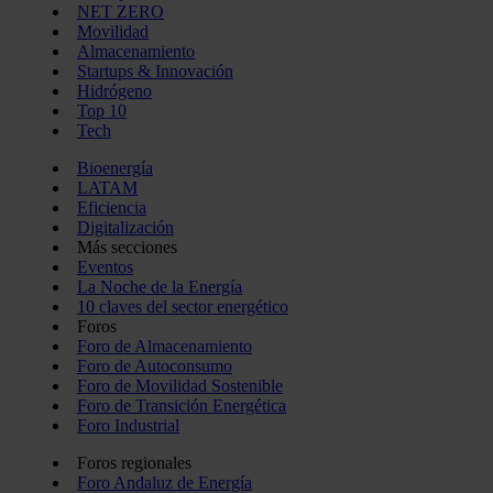
NET ZERO
Movilidad
Almacenamiento
Startups & Innovación
Hidrógeno
Top 10
Tech
Bioenergía
LATAM
Eficiencia
Digitalización
Más secciones
Eventos
La Noche de la Energía
10 claves del sector energético
Foros
Foro de Almacenamiento
Foro de Autoconsumo
Foro de Movilidad Sostenible
Foro de Transición Energética
Foro Industrial
Foros regionales
Foro Andaluz de Energía