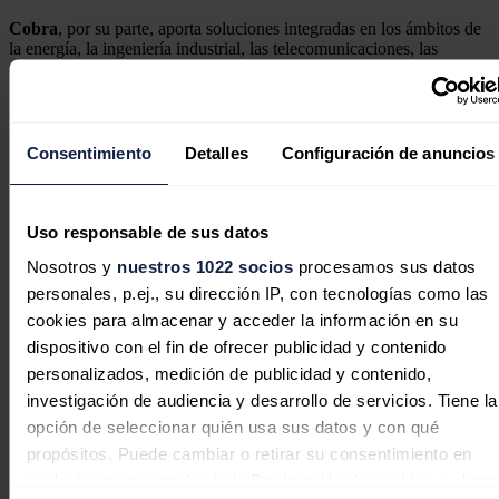
Cobra
, por su parte, aporta soluciones integradas en los ámbitos de
la energía, la ingeniería industrial, las telecomunicaciones, las
energías renovables y el desarrollo de transmisiones.
Además de Acciona y Cobra
Consentimiento
Detalles
Configuración de anuncios
Endeavour
, entre tanto, opera en el sector de la distribución de
electricidad en Australia.
Uso responsable de sus datos
Nosotros y
nuestros 1022 socios
procesamos sus datos
El Consejo adopta la Directiva de Eficiencia Energética
personales, p.ej., su dirección IP, con tecnologías como las
La Comisión concluyó que la transacción propuesta no plantearía
cookies para almacenar y acceder la información en su
problemas de competencia, dado que la empresa conjunta no tiene
dispositivo con el fin de ofrecer publicidad y contenido
actividades reales ni previstas en el Espacio Económico Europeo.
personalizados, medición de publicidad y contenido,
La operación se examinó con arreglo al procedimiento simplificado
investigación de audiencia y desarrollo de servicios. Tiene la
de examen de operaciones de concentración.
opción de seleccionar quién usa sus datos y con qué
Noticias relacionadas
propósitos. Puede cambiar o retirar su consentimiento en
cualquier momento desde la Declaración de cookies o clica