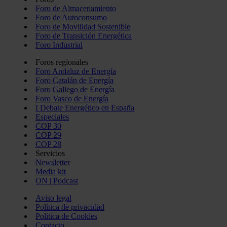
Foro de Almacenamiento
Foro de Autoconsumo
Foro de Movilidad Sostenible
Foro de Transición Energética
Foro Industrial
Foros regionales
Foro Andaluz de Energía
Foro Catalán de Energía
Foro Gallego de Energía
Foro Vasco de Energía
I Debate Energético en España
Especiales
COP 30
COP 29
COP 28
Servicios
Newsletter
Media kit
ON | Podcast
Aviso legal
Política de privacidad
Política de Cookies
Contacto