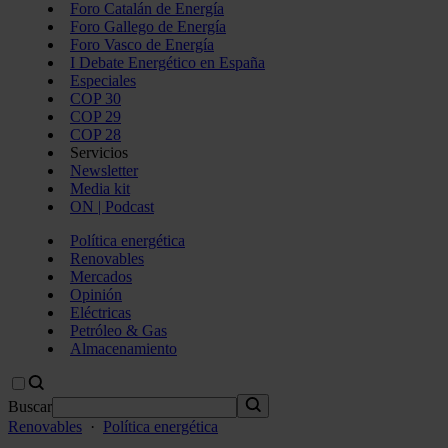
Foro Catalán de Energía
Foro Gallego de Energía
Foro Vasco de Energía
I Debate Energético en España
Especiales
COP 30
COP 29
COP 28
Servicios
Newsletter
Media kit
ON | Podcast
Política energética
Renovables
Mercados
Opinión
Eléctricas
Petróleo & Gas
Almacenamiento
Buscar
Renovables
·
Política energética