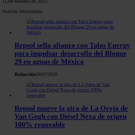
11,68 millones de 2022.
sección de datos
. Puede cambiar o retirar su
Noticias relacionadas
consentimiento en cualquier momento en la Declaración
de cookies.
Las cookies de este sitio web se usan para personalizar
el contenido y los anuncios, ofrecer funciones de redes
Repsol sella alianza con Talos Energy
sociales y analizar el tráfico. Además, compartimos
para impulsar desarrollo del Bloque
información sobre el uso que haga del sitio web con
29 en aguas de México
nuestros partners de redes sociales, publicidad y análisis
web, quienes pueden combinarla con otra información
Redacción
28/07/2026
que les haya proporcionado o que hayan recopilado a
partir del uso que haya hecho de sus servicios.
Repsol mueve la gira de La Oreja de
Van Gogh con Diésel Nexa de origen
100% renovable