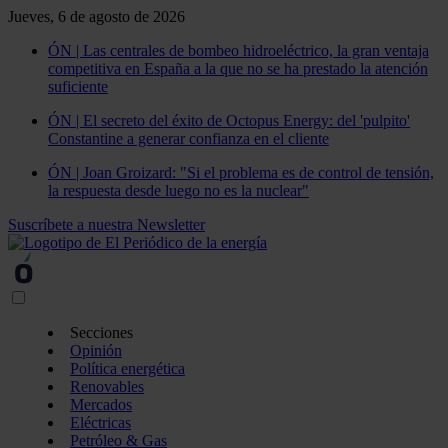
Jueves, 6 de agosto de 2026
ÓN | Las centrales de bombeo hidroeléctrico, la gran ventaja
competitiva en España a la que no se ha prestado la atención
suficiente
ÓN | El secreto del éxito de Octopus Energy: del 'pulpito'
Constantine a generar confianza en el cliente
ÓN | Joan Groizard: "Si el problema es de control de tensión,
la respuesta desde luego no es la nuclear"
Suscríbete a nuestra Newsletter
Secciones
Opinión
Política energética
Renovables
Mercados
Eléctricas
Petróleo & Gas