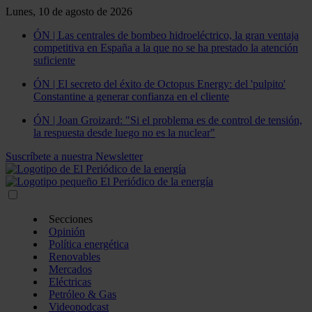
Lunes, 10 de agosto de 2026
ÓN | Las centrales de bombeo hidroeléctrico, la gran ventaja
competitiva en España a la que no se ha prestado la atención
suficiente
ÓN | El secreto del éxito de Octopus Energy: del 'pulpito'
Constantine a generar confianza en el cliente
ÓN | Joan Groizard: "Si el problema es de control de tensión,
la respuesta desde luego no es la nuclear"
Suscríbete a nuestra Newsletter
Secciones
Opinión
Política energética
Renovables
Mercados
Eléctricas
Petróleo & Gas
Videopodcast