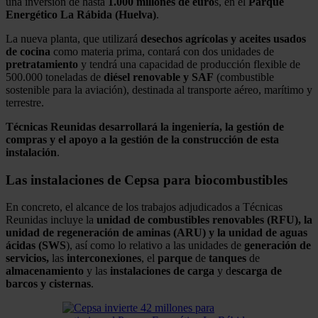
una inversión de hasta
1.000 millones de euro
s, en el
Parque
Energético La Rábida (Huelva)
.
La nueva planta, que utilizará
desechos agrícolas y aceites usados
de cocina
como materia prima, contará con dos unidades de
pretratamiento
y tendrá una capacidad de producción flexible de
500.000 toneladas de
diésel renovable y SAF
(combustible
sostenible para la aviación), destinada al transporte aéreo, marítimo y
terrestre.
Técnicas Reunidas desarrollará la ingeniería, la gestión de
compras y el apoyo a la gestión de la construcción de esta
instalación
.
Las instalaciones de Cepsa para biocombustibles
En concreto, el alcance de los trabajos adjudicados a Técnicas
Reunidas incluye la
unidad de combustibles renovables (RFU), la
unidad de regeneración de aminas (ARU) y la unidad de aguas
ácidas (SWS
), así como lo relativo a las unidades de
generación de
servicios,
las
interconexiones
, el
parque
de
tanques
de
almacenamiento
y las
instalaciones de carga
y d
escarga de
barcos y cisternas
.