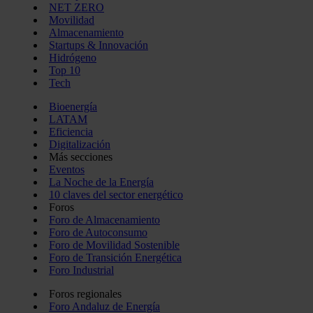
NET ZERO
Movilidad
Almacenamiento
Startups & Innovación
Hidrógeno
Top 10
Tech
Bioenergía
LATAM
Eficiencia
Digitalización
Más secciones
Eventos
La Noche de la Energía
10 claves del sector energético
Foros
Foro de Almacenamiento
Foro de Autoconsumo
Foro de Movilidad Sostenible
Foro de Transición Energética
Foro Industrial
Foros regionales
Foro Andaluz de Energía