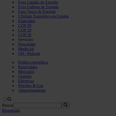
Foro Catalán de Energía
Foro Gallego de Energía
Foro Vasco de Energía
I Debate Energético en España
Especiales
COP 30
COP 29
COP 28
Servicios
Newsletter
Media kit
ON | Podcast
Política energética
Renovables
Mercados
Opinión
Eléctricas
Petróleo & Gas
Almacenamiento
Buscar
Bioenergía