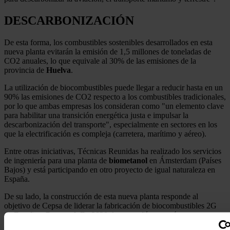
DESCARBONIZACIÓN
De esta forma, los combustibles sostenibles desarrollados en esta
nueva planta evitarán la emisión de 1,5 millones de toneladas de
CO2 anuales, lo que equivale al 30% de las emisiones de la
provincia de
Huelva
.
La utilización de biocombustibles puede llegar a reducir hasta en un
90% las emisiones de CO2 respecto a los combustibles tradicionales,
por lo que ambas empresas los consideran como "un elemento clave
para habilitar una transición energética justa e impulsar la
descarbonización del transporte", especialmente en sectores en los
que la electrificación es compleja (carretera, marítimo y aéreo).
Entre otras iniciativas, Técnicas Reunidas ha realizado los servicios
de ingeniería para una planta de
biometanol
en Ámsterdam (Países
Bajos) y está participando en otro proyecto de igual naturaleza en
España.
De su lado, la construcción de esta nueva planta responde al
objetivo de Cepsa de liderar la fabricación de biocombustibles 2G
en España y
Portugal
. En 2030, la compañía contará con una
capacidad de producción anual de
2,5 millones
de toneladas de