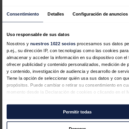
biocombustibles
, de las que 800.000 toneladas serán de
SAF
, una
cantidad de combustible sostenible de aviación suficiente como para
sobrevolar 2.000 veces el planeta.
Consentimiento
Detalles
Configuración de anuncios
Noticias relacionadas
Uso responsable de sus datos
Nosotros y
nuestros 1022 socios
procesamos sus datos pe
p.ej., su dirección IP, con tecnologías como las cookies para
almacenar y acceder la información en su dispositivo con el 
ofrecer publicidad y contenido personalizados, medición de p
y contenido, investigación de audiencia y desarrollo de servi
Tiene la opción de seleccionar quién usa sus datos y con qu
propósitos. Puede cambiar o retirar su consentimiento en cu
momento desde la Declaración de cookies o clicando en el 
consentimiento.
Un corte de luz afecta a centenares de
Permitir todas
Si lo permite, también quisiéramos:
personas en varias calles del centro de
Recopilar información sobre su ubicación geográfica
Huelva
puede tener una precisión de varios metros
Denegar