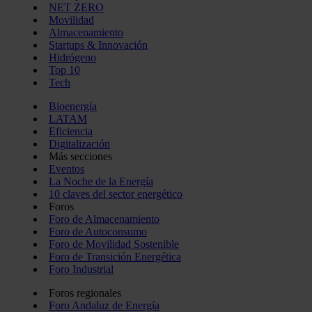
NET ZERO
Movilidad
Almacenamiento
Startups & Innovación
Hidrógeno
Top 10
Tech
Bioenergía
LATAM
Eficiencia
Digitalización
Más secciones
Eventos
La Noche de la Energía
10 claves del sector energético
Foros
Foro de Almacenamiento
Foro de Autoconsumo
Foro de Movilidad Sostenible
Foro de Transición Energética
Foro Industrial
Foros regionales
Foro Andaluz de Energía