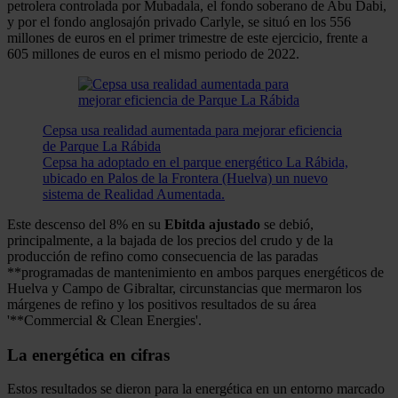
petrolera controlada por Mubadala, el fondo soberano de Abu Dabi,
y por el fondo anglosajón privado Carlyle, se situó en los 556
millones de euros en el primer trimestre de este ejercicio, frente a
605 millones de euros en el mismo periodo de 2022.
Cepsa usa realidad aumentada para mejorar eficiencia
de Parque La Rábida
Cepsa ha adoptado en el parque energético La Rábida,
ubicado en Palos de la Frontera (Huelva) un nuevo
sistema de Realidad Aumentada.
Este descenso del 8% en su
Ebitda
ajustado
se debió,
principalmente, a la bajada de los precios del crudo y de la
producción de refino como consecuencia de las paradas
**programadas de mantenimiento en ambos parques energéticos de
Huelva y Campo de Gibraltar, circunstancias que mermaron los
márgenes de refino y los positivos resultados de su área
'**Commercial & Clean Energies'.
La energética en cifras
Estos resultados se dieron para la energética en un entorno marcado