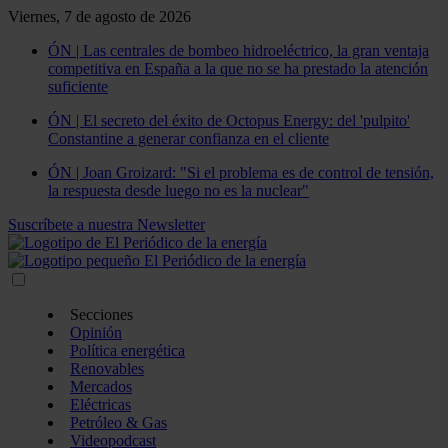
Viernes, 7 de agosto de 2026
ÓN | Las centrales de bombeo hidroeléctrico, la gran ventaja
competitiva en España a la que no se ha prestado la atención
suficiente
ÓN | El secreto del éxito de Octopus Energy: del 'pulpito'
Constantine a generar confianza en el cliente
ÓN | Joan Groizard: "Si el problema es de control de tensión,
la respuesta desde luego no es la nuclear"
Suscríbete a nuestra Newsletter
Secciones
Opinión
Política energética
Renovables
Mercados
Eléctricas
Petróleo & Gas
Videopodcast