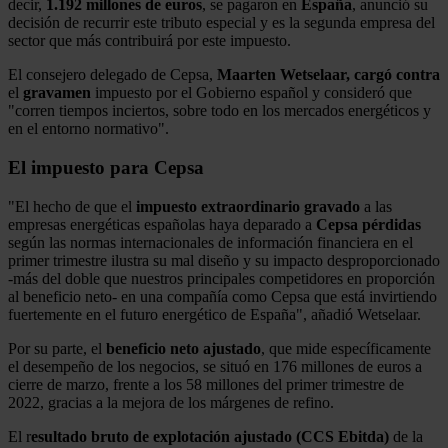
decir,
1.192 millones de euros
, se pagaron en
España
, anunció su
decisión de recurrir este tributo especial y es la segunda empresa del
sector que más contribuirá por este impuesto.
El consejero delegado de Cepsa,
Maarten Wetselaar,
cargó
contra
el
gravamen
impuesto por el Gobierno español y consideró que
"corren tiempos inciertos, sobre todo en los mercados energéticos y
en el entorno normativo".
El impuesto para Cepsa
"El hecho de que el
impuesto extraordinario gravado
a las
empresas energéticas españolas haya deparado a
Cepsa
pérdidas
según las normas internacionales de información financiera en el
primer trimestre ilustra su mal diseño y su impacto desproporcionado
-más del doble que nuestros principales competidores en proporción
al beneficio neto- en una compañía como Cepsa que está invirtiendo
fuertemente en el futuro energético de España", añadió Wetselaar.
Por su parte, el
beneficio neto ajustado
, que mide específicamente
el desempeño de los negocios, se situó en 176 millones de euros a
cierre de marzo, frente a los 58 millones del primer trimestre de
2022, gracias a la mejora de los márgenes de refino.
El r
esultado bruto de explotación ajustado (CCS Ebitda)
de la