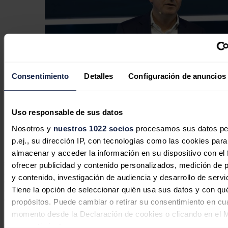
Consentimiento
Detalles
Configuración de anuncios
Uso responsable de sus datos
Un año del plan estratégico de Cepsa, el 'Maverick' del
Nosotros y
nuestros 1022 socios
procesamos sus datos pe
sector energético
p.ej., su dirección IP, con tecnologías como las cookies para
almacenar y acceder la información en su dispositivo con el 
Asimismo, en abril renovó su programa de fidelización, con el que
sus clientes podrán ahorrar de media más de 300 euros al año.
ofrecer publicidad y contenido personalizados, medición de p
Durante 2022 y el primer trimestre de 2023, Cepsa ahorró a sus
y contenido, investigación de audiencia y desarrollo de servi
clientes 145 millones de euros, gracias a los descuentos en
Tiene la opción de seleccionar quién usa sus datos y con qu
carburantes ofrecidos por la compañía, que se han sumado a los
descuentos temporales ofrecidos por el Gobierno español.
propósitos. Puede cambiar o retirar su consentimiento en cu
momento desde la Declaración de cookies o clicando en el 
Wetselaar destacó que esta primera parte del año ha sido "otro
consentimiento.
trimestre de transformación" para Cepsa en el que el grupo ha