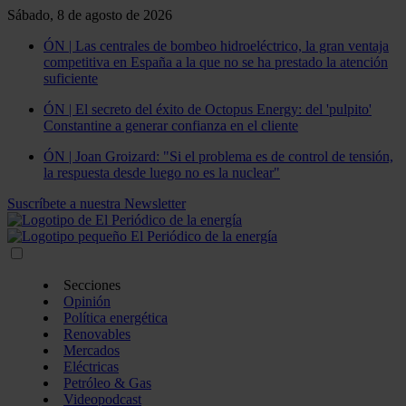
Sábado, 8 de agosto de 2026
ÓN | Las centrales de bombeo hidroeléctrico, la gran ventaja
competitiva en España a la que no se ha prestado la atención
suficiente
ÓN | El secreto del éxito de Octopus Energy: del 'pulpito'
Constantine a generar confianza en el cliente
ÓN | Joan Groizard: "Si el problema es de control de tensión,
la respuesta desde luego no es la nuclear"
Suscríbete a nuestra Newsletter
Secciones
Opinión
Política energética
Renovables
Mercados
Eléctricas
Petróleo & Gas
Videopodcast