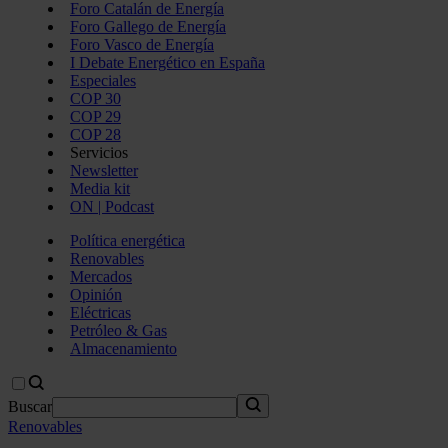
Foro Catalán de Energía
Foro Gallego de Energía
Foro Vasco de Energía
I Debate Energético en España
Especiales
COP 30
COP 29
COP 28
Servicios
Newsletter
Media kit
ON | Podcast
Política energética
Renovables
Mercados
Opinión
Eléctricas
Petróleo & Gas
Almacenamiento
Buscar
Renovables