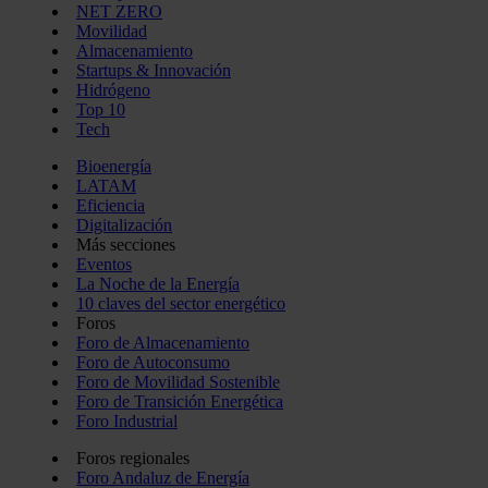
NET ZERO
Movilidad
Almacenamiento
Startups & Innovación
Hidrógeno
Top 10
Tech
Bioenergía
LATAM
Eficiencia
Digitalización
Más secciones
Eventos
La Noche de la Energía
10 claves del sector energético
Foros
Foro de Almacenamiento
Foro de Autoconsumo
Foro de Movilidad Sostenible
Foro de Transición Energética
Foro Industrial
Foros regionales
Foro Andaluz de Energía