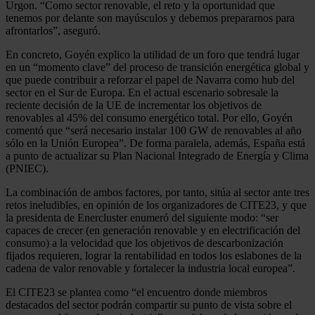
Urgon. “Como sector renovable, el reto y la oportunidad que
tenemos por delante son mayúsculos y debemos prepararnos para
afrontarlos”, aseguró.
En concreto, Goyén explico la utilidad de un foro que tendrá lugar
en un “momento clave” del proceso de transición energética global y
que puede contribuir a reforzar el papel de Navarra como hub del
sector en el Sur de Europa. En el actual escenario sobresale la
reciente decisión de la UE de incrementar los objetivos de
renovables al 45% del consumo energético total. Por ello, Goyén
comentó que “será necesario instalar 100 GW de renovables al año
sólo en la Unión Europea”. De forma paralela, además, España está
a punto de actualizar su Plan Nacional Integrado de Energía y Clima
(PNIEC).
La combinación de ambos factores, por tanto, sitúa al sector ante tres
retos ineludibles, en opinión de los organizadores de CITE23, y que
la presidenta de Enercluster enumeró del siguiente modo: “ser
capaces de crecer (en generación renovable y en electrificación del
consumo) a la velocidad que los objetivos de descarbonización
fijados requieren, lograr la rentabilidad en todos los eslabones de la
cadena de valor renovable y fortalecer la industria local europea”.
El CITE23 se plantea como “el encuentro donde miembros
destacados del sector podrán compartir su punto de vista sobre el