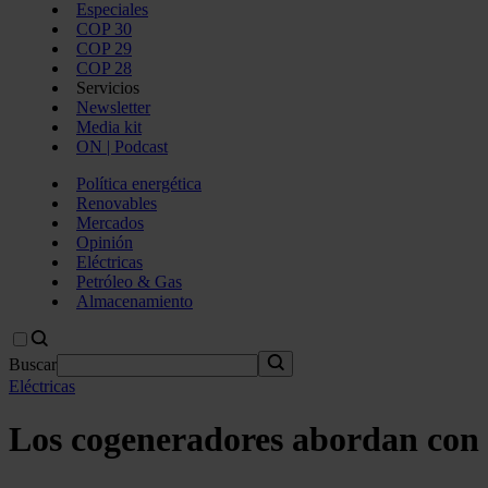
Especiales
COP 30
COP 29
COP 28
Servicios
Newsletter
Media kit
ON | Podcast
Política energética
Renovables
Mercados
Opinión
Eléctricas
Petróleo & Gas
Almacenamiento
Buscar
Eléctricas
Los cogeneradores abordan con c