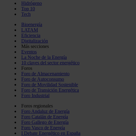
Hidrógeno
Top 10
Tech
Bioenergía
LATAM
Eficiencia
Digitalización
Más secciones
Eventos
La Noche de la Energía
10 claves del sector energético
Foros
Foro de Almacenamiento
Foro de Autoconsumo
Foro de Movilidad Sostenible
Foro de Transición Energética
Foro Industrial
Foros regionales
Foro Andaluz de Energía
Foro Catalán de Energía
Foro Gallego de Energía
Foro Vasco de Energía
I Debate Energético en España