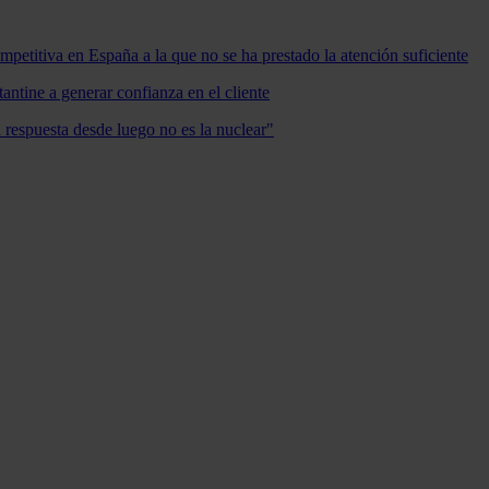
mpetitiva en España a la que no se ha prestado la atención suficiente
antine a generar confianza en el cliente
a respuesta desde luego no es la nuclear"