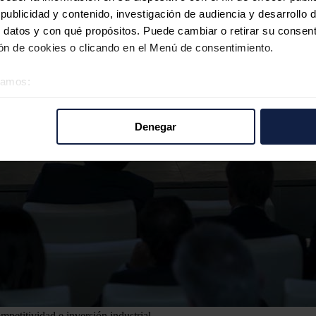
ublicidad y contenido, investigación de audiencia y desarrollo d
 datos y con qué propósitos. Puede cambiar o retirar su consent
n de cookies o clicando en el Menú de consentimiento.
éramos:
 sobre su ubicación geográfica que puede tener una precisión d
tivo analizándolo activamente para buscar características específ
Denegar
re cómo se procesan sus datos personales y establezca sus pr
rar su consentimiento en cualquier momento en la Declaración d
b se usan para personalizar el contenido y los anuncios, ofrecer
s, compartimos información sobre el uso que haga del sitio web 
 análisis web, quienes pueden combinarla con otra información q
r del uso que haya hecho de sus servicios.
petitividad e inversión industrial