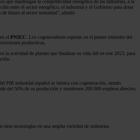
es que mantengan la competitividad energética de las industrias, a la
ón entre el sector energético, el industrial y el Gobierno para dotar
e futuro al sector industrial”, añadió.
 en el
PNIEC
. Los cogeneradores esperan en el primer trimestre del
nversiones productivas.
 la actividad de plantas que finalizan su vida útil en este 2023, para
ación.
l PIB industrial español se fabrica con cogeneración, siendo
an más del 50% de su producción y mantienen 200.000 empleos directos,
n otras tecnologías en una amplia variedad de industrias