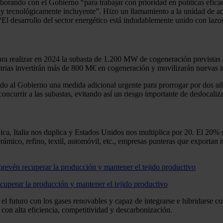
orando con el Gobierno “para trabajar con prioridad en políticas eficac
 y tecnológicamente incluyente”. Hizo un llamamiento a la unidad de acci
l desarrollo del sector energético está indudablemente unido con lazos d
ra realizar en 2024 la subasta de 1.200 MW de cogeneración previstas
strias invertirán más de 800 M€ en cogeneración y movilizarán nuevas i
ido al Gobierno una medida adicional urgente para prorrogar por dos años
ncurrir a las subastas, evitando así un riesgo importante de deslocaliz
, Italia nos duplica y Estados Unidos nos multiplica por 20. El 20% de
erámico, refino, textil, automóvil, etc., empresas punteras que export
uperar la producción y mantener el tejido productivo
l futuro con los gases renovables y capaz de integrarse e hibridarse co
 con alta eficiencia, competitividad y descarbonización.