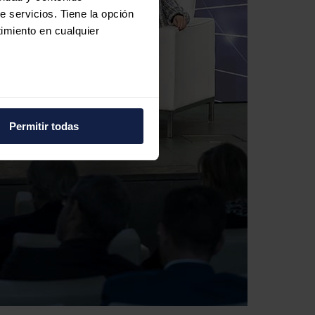
e servicios. Tiene la opción
imiento en cualquier
e varios metros
icas (huellas digitales)
Permitir todas
eferencias en la
sección de
e cookies.
 funciones de redes sociales
con nuestros partners de
ue les haya proporcionado o