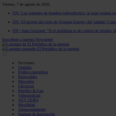
Viernes, 7 de agosto de 2026
ÓN | Las centrales de bombeo hidroeléctrico, la gran ventaja co
ÓN | El secreto del éxito de Octopus Energy: del 'pulpito' Const
ÓN | Joan Groizard: "Si el problema es de control de tensión, l
Suscríbete a nuestra Newsletter
Secciones
Opinión
Política energética
Renovables
Mercados
Eléctricas
Petróleo & Gas
Videopodcast
NET ZERO
Movilidad
Almacenamiento
Startups & Innovación