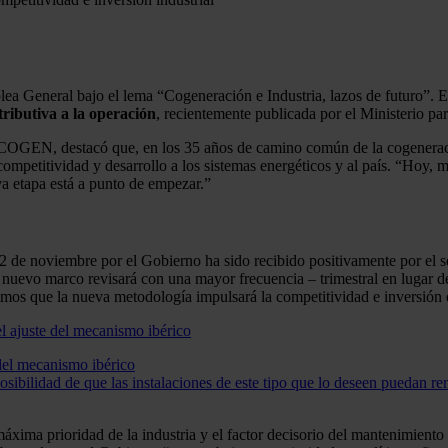
ea General bajo el lema “Cogeneración e Industria, lazos de futuro”. El
ributiva a la operación
, recientemente publicada por el Ministerio p
COGEN, destacó que, en los 35 años de camino común de la cogeneració
 competitividad y desarrollo a los sistemas energéticos y al país. “Hoy,
va etapa está a punto de empezar.”
de noviembre por el Gobierno ha sido recibido positivamente por el sec
El nuevo marco revisará con una mayor frecuencia – trimestral en lugar 
mos que la nueva metodología impulsará la competitividad e inversión de
 del mecanismo ibérico
bilidad de que las instalaciones de este tipo que lo deseen puedan ren
ma prioridad de la industria y el factor decisorio del mantenimiento d