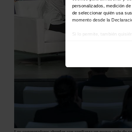
personalizados, medición de p
de seleccionar quién usa sus
momento desde la Declaració
Si lo permite, también quisi
Recopilar información
Identificar su disposi
Obtenga más información sob
datos
. Puede cambiar o reti
Las cookies de este sitio we
y analizar el tráfico. Ademá
redes sociales, publicidad y
que hayan recopilado a parti
Los cogeneradores abordan con confianza un nuevo ciclo de com