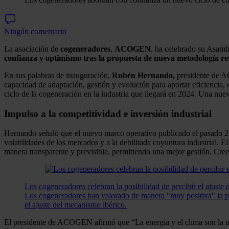
Ningún comentario
La asociación de
cogeneradores
,
ACOGEN
, ha celebrado su Asambl
confianza y optimismo tras la propuesta de nueva metodología ret
En sus palabras de inauguración,
Rubén Hernando,
presidente de A
capacidad de adaptación, gestión y evolución para aportar eficiencia,
ciclo de la cogeneración en la industria que llegará en 2024. Una nue
Impulso a la competitividad e inversión industrial
Hernando señaló que el nuevo marco operativo publicado el pasado 22 
volatilidades de los mercados y a la debilitada coyuntura industrial. 
manera transparente y previsible, permitiendo una mejor gestión. Cree
Los cogeneradores celebran la posibilidad de percibir el ajuste
Los cogeneradores han valorado de manera "muy positiva" la posi
el ajuste del mecanismo ibérico.
El presidente de ACOGEN afirmó que “La energía y el clima son la máxi