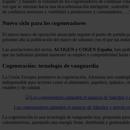
España” y trasladó la voluntad de los cogeneradores de continuar colab
vez que se orientan hacia una descarbonización inteligente, sostenible
de confianza inversora y viabilidad a productores y consumidores_. _“E
Nuevo ciclo para los cogeneradores
El nuevo marco de operación anunciado supone el punto de partida pa
próximo año la publicación del marco de subastas con el que las indu
Las asociaciones del sector,
ACOGEN y COGEN España
, han ped
que las industrias puedan mantener su empleo y competitividad hasta co
Cogeneración: tecnología de vanguardia
La Unión Europea promueve la cogeneración, Alemania nos cuadruplica
indispensable para sectores como el alimentario, papelero, químico, c
estables y de calidad.
Los cogeneradores aplauden el anuncio de Sánchez y prevén rec
La cogeneración es una tecnología de vanguardia hoy, preparada para e
calorintensivas, aportando una energía firme, distribuida y gestionable