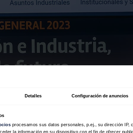
Detalles
Configuración de anuncios
os
ocios
procesamos sus datos personales, p.ej., su dirección IP, 
der la información en su dispositivo con el fin de ofrecer publi