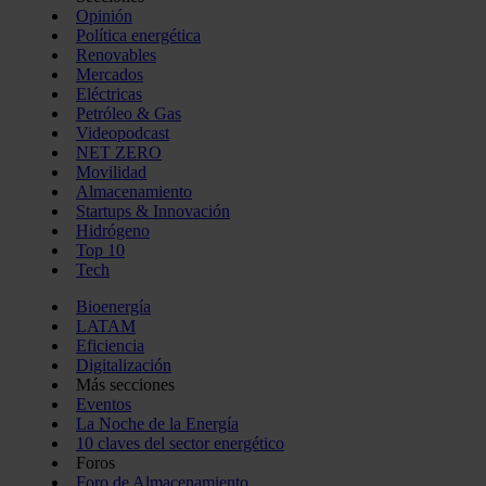
Opinión
Política energética
Renovables
Mercados
Eléctricas
Petróleo & Gas
Videopodcast
NET ZERO
Movilidad
Almacenamiento
Startups & Innovación
Hidrógeno
Top 10
Tech
Bioenergía
LATAM
Eficiencia
Digitalización
Más secciones
Eventos
La Noche de la Energía
10 claves del sector energético
Foros
Foro de Almacenamiento