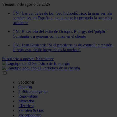
Viernes, 7 de agosto de 2026
ÓN | Las centrales de bombeo hidroeléctrico, la gran ventaja
competitiva en España a la que no se ha prestado la atención
suficiente
ÓN | El secreto del éxito de Octopus Energy: del 'pulpito'
Constantine a generar confianza en el cliente
ÓN | Joan Groizard: "Si el problema es de control de tensión,
la respuesta desde luego no es la nuclear"
Suscríbete a nuestra Newsletter
Secciones
Opinión
Política energética
Renovables
Mercados
Eléctricas
Petróleo & Gas
Videopodcast