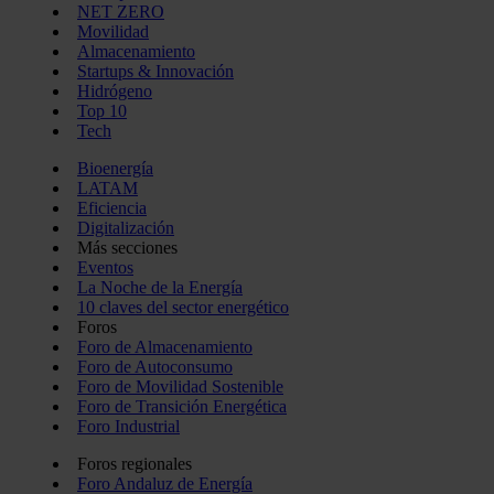
NET ZERO
Movilidad
Almacenamiento
Startups & Innovación
Hidrógeno
Top 10
Tech
Bioenergía
LATAM
Eficiencia
Digitalización
Más secciones
Eventos
La Noche de la Energía
10 claves del sector energético
Foros
Foro de Almacenamiento
Foro de Autoconsumo
Foro de Movilidad Sostenible
Foro de Transición Energética
Foro Industrial
Foros regionales
Foro Andaluz de Energía