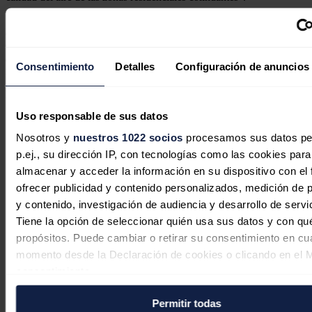
"La instalación de estas infraestructuras de gas propano y gasoil va
en contra del proceso de descarbonización que se exponen en los
ODS Objetivos de Desarrollo Sostenible de la
Agenda 2030
de
acción global contra el cambio climático, no justificándose en
Consentimiento
Detalles
Configuración de anuncios
ningún caso ante la existencia de otras alternativas", han aseverado.
Noticias relacionadas
Uso responsable de sus datos
Nosotros y
nuestros 1022 socios
procesamos sus datos pe
p.ej., su dirección IP, con tecnologías como las cookies para
España supera ya el 70 % de reservas
almacenar y acceder la información en su dispositivo con el 
de gas pero los combustibles siguen
ofrecer publicidad y contenido personalizados, medición de p
tensionados
y contenido, investigación de audiencia y desarrollo de servi
Tiene la opción de seleccionar quién usa sus datos y con qu
Redacción
07/08/2026
propósitos. Puede cambiar o retirar su consentimiento en cu
momento desde la Declaración de cookies o clicando en el 
consentimiento.
El gas y la demanda impulsaron los
Permitir todas
Si lo permite, también quisiéramos: