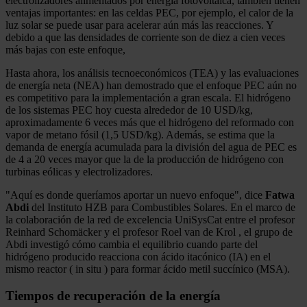
electrolizadores alimentados por energía fotovoltaica, también tienen
ventajas importantes: en las celdas PEC, por ejemplo, el calor de la
luz solar se puede usar para acelerar aún más las reacciones. Y
debido a que las densidades de corriente son de diez a cien veces
más bajas con este enfoque,
Hasta ahora, los análisis tecnoeconómicos (TEA) y las evaluaciones
de energía neta (NEA) han demostrado que el enfoque PEC aún no
es competitivo para la implementación a gran escala. El hidrógeno
de los sistemas PEC hoy cuesta alrededor de 10 USD/kg,
aproximadamente 6 veces más que el hidrógeno del reformado con
vapor de metano fósil (1,5 USD/kg). Además, se estima que la
demanda de energía acumulada para la división del agua de PEC es
de 4 a 20 veces mayor que la de la producción de hidrógeno con
turbinas eólicas y electrolizadores.
"Aquí es donde queríamos aportar un nuevo enfoque", dice
Fatwa
Abdi
del Instituto HZB para Combustibles Solares. En el marco de
la colaboración de la red de excelencia UniSysCat entre el profesor
Reinhard Schomäcker y el profesor Roel van de Krol , el grupo de
Abdi investigó cómo cambia el equilibrio cuando parte del
hidrógeno producido reacciona con ácido itacónico (IA) en el
mismo reactor ( in situ ) para formar ácido metil succínico (MSA).
Tiempos de recuperación de la energía