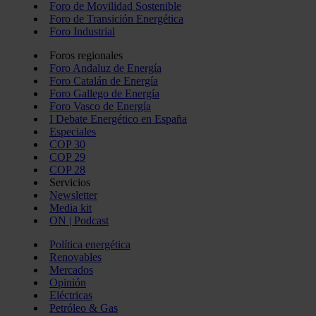
Foro de Movilidad Sostenible
Foro de Transición Energética
Foro Industrial
Foros regionales
Foro Andaluz de Energía
Foro Catalán de Energía
Foro Gallego de Energía
Foro Vasco de Energía
I Debate Energético en España
Especiales
COP 30
COP 29
COP 28
Servicios
Newsletter
Media kit
ON | Podcast
Política energética
Renovables
Mercados
Opinión
Eléctricas
Petróleo & Gas