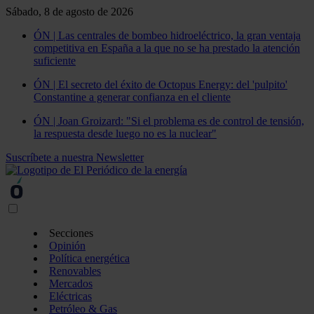
Sábado, 8 de agosto de 2026
ÓN | Las centrales de bombeo hidroeléctrico, la gran ventaja
competitiva en España a la que no se ha prestado la atención
suficiente
ÓN | El secreto del éxito de Octopus Energy: del 'pulpito'
Constantine a generar confianza en el cliente
ÓN | Joan Groizard: "Si el problema es de control de tensión,
la respuesta desde luego no es la nuclear"
Suscríbete a nuestra Newsletter
Secciones
Opinión
Política energética
Renovables
Mercados
Eléctricas
Petróleo & Gas