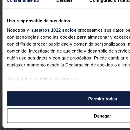
Consentimiento
Detalles
Configuración de a
La eficiencia del combustible, la
Uso responsable de sus datos
mejor defensa del transporte de
Nosotros y
nuestros 1022 socios
procesamos sus datos pers
mercancías frente a futuras crisis del
con tecnologías como las cookies para almacenar y acceder 
diésel
con el fin de ofrecer publicidad y contenido personalizados, 
contenido, investigación de audiencia y desarrollo de servici
José A. Roca
03/08/2026
quién usa sus datos y con qué propósitos. Puede cambiar o r
cualquier momento desde la Declaración de cookies o clican
No hay comentarios
Deja tu comentario
Si lo permite, también quisiéramos:
Recopilar información sobre su ubicación geográfica 
Tu dirección de correo electrónico no será publicada. Todos los
campos son obligatorios
varios metros
Permitir todas
Identificar su dispositivo analizándolo activamente p
específicas (huellas digitales)
Obtenga más información sobre cómo se procesan sus datos
Denegar
Este sitio web está protegido por reCAPTCHA y la
Política de
preferencias en la
sección de datos
. Puede cambiar o retira
privacidad
y
Términos de servicio
de Google aplican.
momento en la Declaración de cookies.