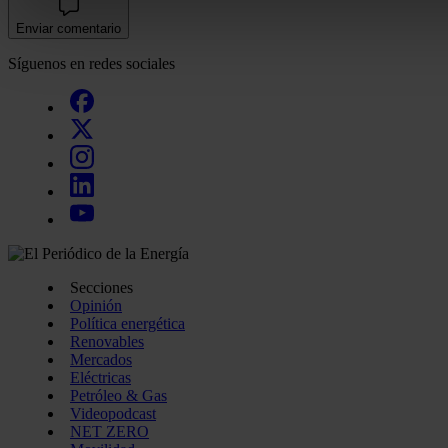
Enviar comentario
Las cookies de este sitio web se usan para personalizar el c
Síguenos en redes sociales
funciones de redes sociales y analizar el tráfico. Además, 
uso que haga del sitio web con nuestros partners de redes so
quienes pueden combinarla con otra información que les ha
recopilado a partir del uso que haya hecho de sus servicios.
Secciones
Opinión
Política energética
Renovables
Mercados
Eléctricas
Petróleo & Gas
Videopodcast
NET ZERO