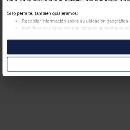
Si lo permite, también quisiéramos:
Recopilar información sobre su ubicación geográfica 
Identificar su dispositivo analizándolo activamente pa
Obtenga más información sobre cómo se procesan sus datos
retirar su consentimiento en cualquier momento en la Declar
Las cookies de este sitio web se usan para personalizar el co
Además, compartimos información sobre el uso que haga del s
pueden combinarla con otra información que les haya proporc