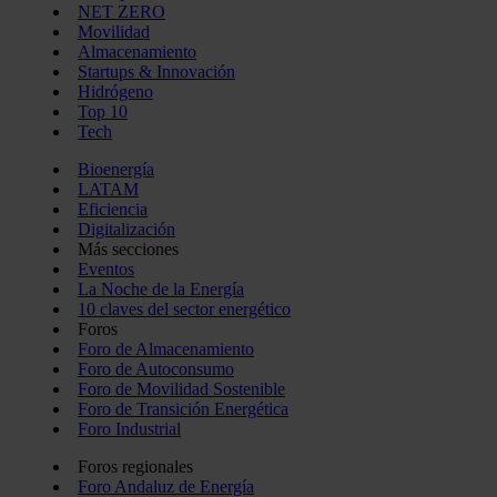
NET ZERO
Movilidad
Almacenamiento
Startups & Innovación
Hidrógeno
Top 10
Tech
Bioenergía
LATAM
Eficiencia
Digitalización
Más secciones
Eventos
La Noche de la Energía
10 claves del sector energético
Foros
Foro de Almacenamiento
Foro de Autoconsumo
Foro de Movilidad Sostenible
Foro de Transición Energética
Foro Industrial
Foros regionales
Foro Andaluz de Energía