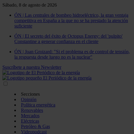
Sábado, 8 de agosto de 2026
ÓN | Las centrales de bombeo hidroeléctrico, la gran ventaja
competitiva en España a la que no se ha prestado la atención
suficiente
ÓN | El secreto del éxito de Octopus Energy: del 'pulpito'
Constantine a generar confianza en el cliente
ÓN | Joan Groizard: "Si el problema es de control de tensión,
la respuesta desde luego no es la nuclear"
Suscríbete a nuestra Newsletter
Secciones
Opinión
Política energética
Renovables
Mercados
Eléctricas
Petróleo & Gas
Videopodcast