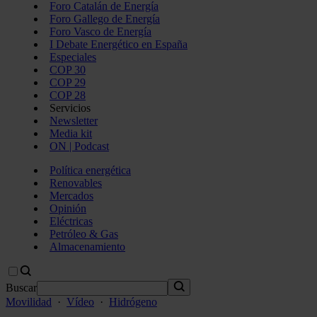
Foro Catalán de Energía
Foro Gallego de Energía
Foro Vasco de Energía
I Debate Energético en España
Especiales
COP 30
COP 29
COP 28
Servicios
Newsletter
Media kit
ON | Podcast
Política energética
Renovables
Mercados
Opinión
Eléctricas
Petróleo & Gas
Almacenamiento
Buscar
Movilidad
·
Vídeo
·
Hidrógeno