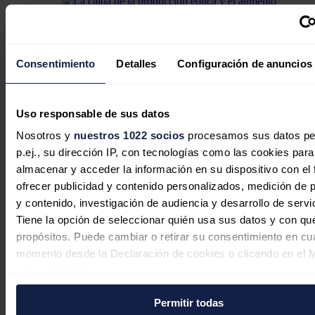
Consentimiento
Detalles
Configuración de anuncios
La caída de la producción eólica y el
aumento de la demanda impulsan los
precios de los mercados eléctricos
Uso responsable de sus datos
europeos en la última semana de julio
Nosotros y
nuestros 1022 socios
procesamos sus datos pe
p.ej., su dirección IP, con tecnologías como las cookies para
Aleasoft Energy Forecasting
04/08/2026
almacenar y acceder la información en su dispositivo con el 
ofrecer publicidad y contenido personalizados, medición de p
y contenido, investigación de audiencia y desarrollo de servi
Tiene la opción de seleccionar quién usa sus datos y con qu
propósitos. Puede cambiar o retirar su consentimiento en cu
momento desde la Declaración de cookies o clicando en el 
consentimiento.
Permitir todas
Si lo permite, también quisiéramos: