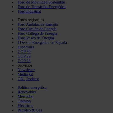
Foro de Movilidad Sostenible
Foro de Transición Energética
Foro Industrial
Foros regionales
Foro Andaluz de Energía
Foro Catalán de Energía
Foro Gallego de Energía
Foro Vasco de Energía
I Debate Energético en España
Especiales
COP 30
COP 29
COP 28
Servicios
Newsletter
Media kit
ON | Podcast
Política energética
Renovables
Mercados
Opinión
Eléctricas
Petróleo & Gas