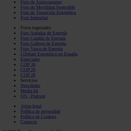
Foro de Autoconsumo
Foro de Movilidad Sostenible
Foro de Transición Energética
Foro Industrial
Foros regionales
Foro Andaluz de Energía
Foro Catalán de Energía
Foro Gallego de Energía
Foro Vasco de Energía
I Debate Energético en España
Especiales
COP 30
COP 29
COP 28
Servicios
Newsletter
Media kit
ON | Podcast
Aviso legal
Política de privacidad
Política de Cookies
Contacto