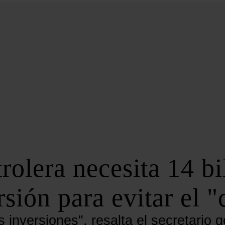
BIOENERGÍA
LATAM
EFICIENCIA
DIGITALIZACIÓN
MÁS SECCIONES
EVENTOS
LA NOCHE DE LA ENERGÍA
10 CLAVES DEL SECTOR ENERGÉTICO
FOROS
FORO DE ALMACENAMIENTO
trolera necesita 14 bi
FORO DE AUTOCONSUMO
FORO DE MOVILIDAD SOSTENIBLE
rsión para evitar el "
FORO DE TRANSICIÓN ENERGÉTICA
FORO INDUSTRIAL
s inversiones", resalta el secretario