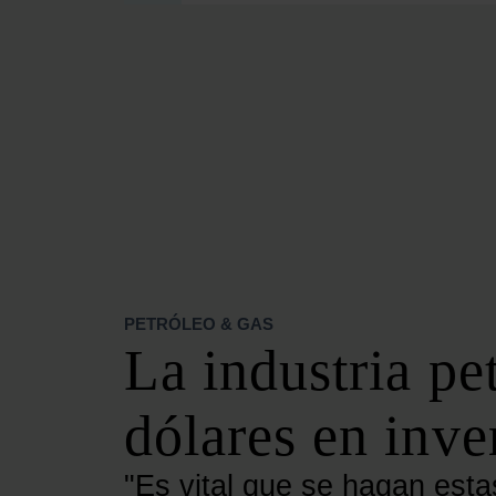
SECCIONES
OPINIÓN
POLÍTICA ENERGÉTICA
RENOVABLES
MERCADOS
ELÉCTRICAS
PETRÓLEO & GAS
VIDEOPODCAST
NET ZERO
PETRÓLEO & GAS
MOVILIDAD
La industria pe
ALMACENAMIENTO
STARTUPS & INNOVACIÓN
dólares en inve
HIDRÓGENO
TOP 10
"Es vital que se hagan esta
TECH