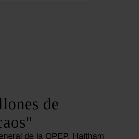
FOROS REGIONALES
FORO ANDALUZ DE ENERGÍA
FORO CATALÁN DE ENERGÍA
FORO GALLEGO DE ENERGÍA
FORO VASCO DE ENERGÍA
I DEBATE ENERGÉTICO EN ESPAÑA
ESPECIALES
COP 30
COP 29
COP 28
llones de
SERVICIOS
NEWSLETTER
caos"
MEDIA KIT
ON | PODCAST
 general de la OPEP, Haitham