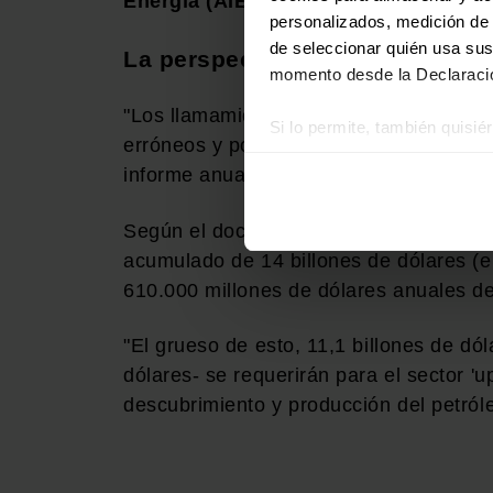
Energía (AIE),
que considera innecesar
personalizados, medición de p
de seleccionar quién usa sus
La perspectiva de la industria p
momento desde la Declaració
"Los llamamientos para detener las inv
Si lo permite, también quisi
erróneos y podrían provocar un caos en
Recopilar información
informe anual "Perspectivas del Merca
Identificar su disposi
Obtenga más información sob
Según el documento, las necesidades de
datos
. Puede cambiar o reti
acumulado de 14 billones de dólares (
610.000 millones de dólares anuales de
Las cookies de este sitio we
y analizar el tráfico. Ademá
"El grueso de esto, 11,1 billones de d
redes sociales, publicidad y
que hayan recopilado a parti
dólares- se requerirán para el sector 'u
descubrimiento y producción del petról