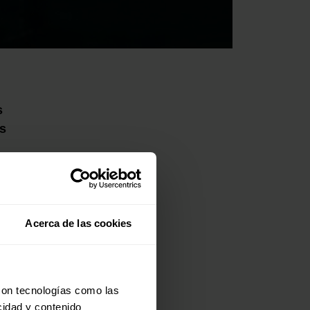
s
s
Acerca de las cookies
con tecnologías como las
cidad y contenido