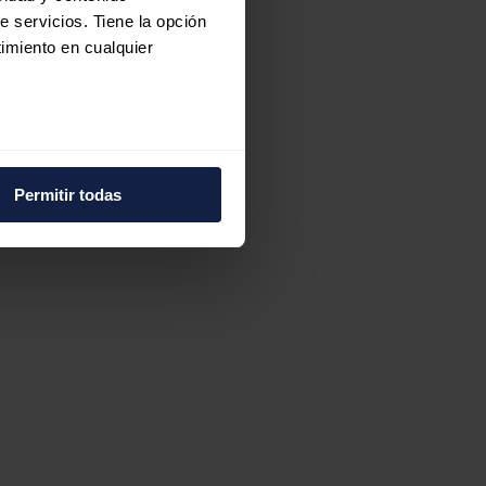
e servicios. Tiene la opción
imiento en cualquier
e varios metros
icas (huellas digitales)
Permitir todas
eferencias en la
sección de
e cookies.
 funciones de redes sociales
con nuestros partners de
ue les haya proporcionado o