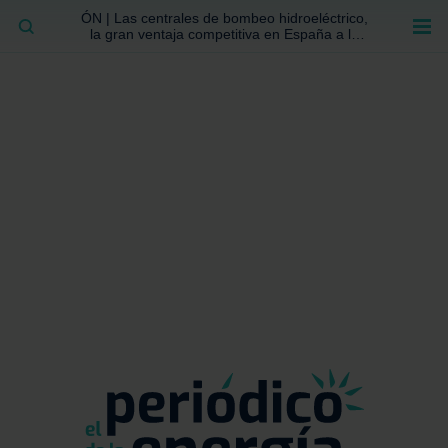
ÓN | Las centrales de bombeo hidroeléctrico,
BUSCAR
la gran ventaja competitiva en España a la
que no se ha prestado la atención suficiente