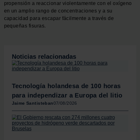
consentimiento en cualquier momento en la Declaración
propensión a reaccionar violentamente con el oxígeno
de cookies.
en un amplio rango de concentraciones y a su
capacidad para escapar fácilmente a través de
Las cookies de este sitio web se usan para personalizar
pequeñas fisuras.
el contenido y los anuncios, ofrecer funciones de redes
sociales y analizar el tráfico. Además, compartimos
información sobre el uso que haga del sitio web con
nuestros partners de redes sociales, publicidad y análisis
Noticias relacionadas
web, quienes pueden combinarla con otra información
que les haya proporcionado o que hayan recopilado a
partir del uso que haya hecho de sus servicios.
Tecnología holandesa de 100 horas
para independizar a Europa del litio
Jaime Santisteban
07/08/2026