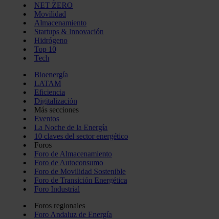
NET ZERO
Movilidad
Almacenamiento
Startups & Innovación
Hidrógeno
Top 10
Tech
Bioenergía
LATAM
Eficiencia
Digitalización
Más secciones
Eventos
La Noche de la Energía
10 claves del sector energético
Foros
Foro de Almacenamiento
Foro de Autoconsumo
Foro de Movilidad Sostenible
Foro de Transición Energética
Foro Industrial
Foros regionales
Foro Andaluz de Energía