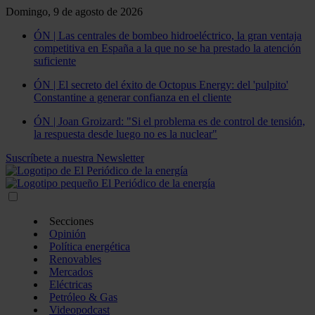
Domingo, 9 de agosto de 2026
ÓN | Las centrales de bombeo hidroeléctrico, la gran ventaja
competitiva en España a la que no se ha prestado la atención
suficiente
ÓN | El secreto del éxito de Octopus Energy: del 'pulpito'
Constantine a generar confianza en el cliente
ÓN | Joan Groizard: "Si el problema es de control de tensión,
la respuesta desde luego no es la nuclear"
Suscríbete a nuestra Newsletter
Secciones
Opinión
Política energética
Renovables
Mercados
Eléctricas
Petróleo & Gas
Videopodcast