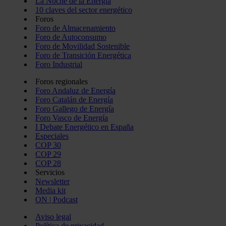
La Noche de la Energía
10 claves del sector energético
Foros
Foro de Almacenamiento
Foro de Autoconsumo
Foro de Movilidad Sostenible
Foro de Transición Energética
Foro Industrial
Foros regionales
Foro Andaluz de Energía
Foro Catalán de Energía
Foro Gallego de Energía
Foro Vasco de Energía
I Debate Energético en España
Especiales
COP 30
COP 29
COP 28
Servicios
Newsletter
Media kit
ON | Podcast
Aviso legal
Política de privacidad