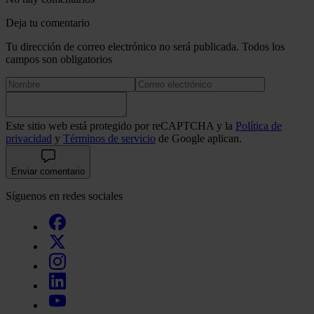
quienes pueden combinarla con otra información que les ha
recopilado a partir del uso que haya hecho de sus servicios.
Deja tu comentario
Tu dirección de correo electrónico no será publicada. Todos los
campos son obligatorios
Este sitio web está protegido por reCAPTCHA y la
Política de
privacidad
y
Términos de servicio
de Google aplican.
Enviar comentario
Síguenos en redes sociales