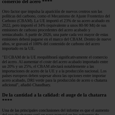
comercio del acero
****
Otro factor que impulsa la aparición de nuevos centros son las
políticas del carbono, como el Mecanismo de Ajuste Fronterizo del
Carbono (CBAM). La UE importó el 23% de su acero acabado en
2022, pero importó el 34% (equivalente a unos 80-90 Mt) de sus
emisiones de carbono procedentes del acero acabado y
semiacabado. A partir de 2026, una parte cada vez mayor de estas
emisiones deberá pagarse en el marco del CBAM. Dentro de nueve
años, se gravará el 100% del contenido de carbono del acero
importado en la UE.
"El CBAM de la UE reequilibrará significativamente el comercio
del acero. Al aumentar el coste del acero acabado importado entre
un 20% y un 25%, el CBAM afectará notablemente a las
importaciones de acero de la UE y a la producción nacional. Los
países europeos deben sopesar ahora las opciones entre importar
acero acabado, DRI verde para la producción de acero o chatarra
adicional", añadió Chaudhary.
De la cantidad a la calidad: el auge de la chatarra
****
Una de las principales conclusiones del informe es que el aumento
del uso de chatarra será un paso esencial en los esfuerzos de