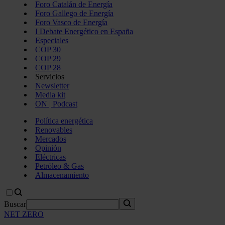
Foro Catalán de Energía
Foro Gallego de Energía
Foro Vasco de Energía
I Debate Energético en España
Especiales
COP 30
COP 29
COP 28
Servicios
Newsletter
Media kit
ON | Podcast
Política energética
Renovables
Mercados
Opinión
Eléctricas
Petróleo & Gas
Almacenamiento
Buscar
NET ZERO