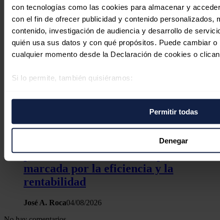
con tecnologías como las cookies para almacenar y acceder 
con el fin de ofrecer publicidad y contenido personalizados, 
contenido, investigación de audiencia y desarrollo de servici
quién usa sus datos y con qué propósitos. Puede cambiar o r
cualquier momento desde la Declaración de cookies o clican
Si lo permite, también quisiéramos:
Recopilar información sobre su ubicación geográfica 
varios metros
Permitir todas
Identificar su dispositivo analizándolo activamente p
específicas (huellas digitales)
La industria eólica recupera impulso,
Obtenga más información sobre cómo se procesan sus datos
Denegar
preferencias en la
sección de datos
. Puede cambiar o retira
pero encara una nueva etapa
momento en la Declaración de cookies.
marcada por la eficiencia y la
rentabilidad
Las cookies de este sitio web se usan para personalizar el c
funciones de redes sociales y analizar el tráfico. Además, 
José A. Roca
04/08/2026
uso que haga del sitio web con nuestros partners de redes so
No hay comentarios