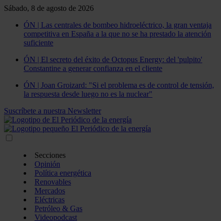
Sábado, 8 de agosto de 2026
ÓN | Las centrales de bombeo hidroeléctrico, la gran ventaja
competitiva en España a la que no se ha prestado la atención
suficiente
ÓN | El secreto del éxito de Octopus Energy: del 'pulpito'
Constantine a generar confianza en el cliente
ÓN | Joan Groizard: "Si el problema es de control de tensión,
la respuesta desde luego no es la nuclear"
Suscríbete a nuestra Newsletter
Secciones
Opinión
Política energética
Renovables
Mercados
Eléctricas
Petróleo & Gas
Videopodcast