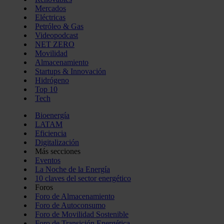
Mercados
Eléctricas
Petróleo & Gas
Videopodcast
NET ZERO
Movilidad
Almacenamiento
Startups & Innovación
Hidrógeno
Top 10
Tech
Bioenergía
LATAM
Eficiencia
Digitalización
Más secciones
Eventos
La Noche de la Energía
10 claves del sector energético
Foros
Foro de Almacenamiento
Foro de Autoconsumo
Foro de Movilidad Sostenible
Foro de Transición Energética