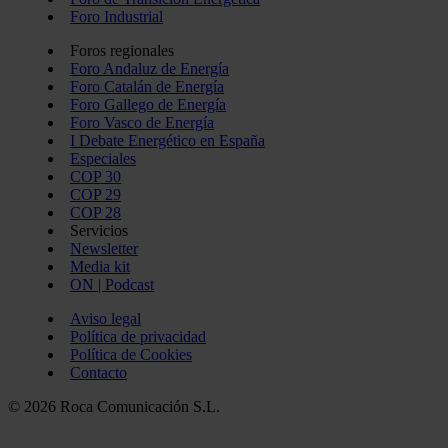
Foro Industrial
Foros regionales
Foro Andaluz de Energía
Foro Catalán de Energía
Foro Gallego de Energía
Foro Vasco de Energía
I Debate Energético en España
Especiales
COP 30
COP 29
COP 28
Servicios
Newsletter
Media kit
ON | Podcast
Aviso legal
Política de privacidad
Política de Cookies
Contacto
© 2026 Roca Comunicación S.L.