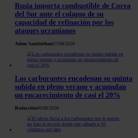
Rusia importa combustible de Corea
momento en la Declaración de cookies.
del Sur ante el colapso de su
Las cookies de este sitio web se usan para personalizar el
capacidad de refinación por los
contenido y los anuncios, ofrecer funciones de redes sociale
ataques ucranianos
analizar el tráfico. Además, compartimos información sobre 
uso que haga del sitio web con nuestros partners de redes
Jaime Santisteban
07/08/2026
sociales, publicidad y análisis web, quienes pueden combina
con otra información que les haya proporcionado o que haya
recopilado a partir del uso que haya hecho de sus servicios.
Los carburantes encadenan su quinta
subida en pleno verano y acumulan
un encarecimiento de casi el 20%
Redacción
06/08/2026