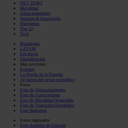
NET ZERO
Movilidad
Almacenamiento
Startups & Innovación
Hidrógeno
Top 10
Tech
Bioenergía
LATAM
Eficiencia
Digitalización
Más secciones
Eventos
La Noche de la Energía
10 claves del sector energético
Foros
Foro de Almacenamiento
Foro de Autoconsumo
Foro de Movilidad Sostenible
Foro de Transición Energética
Foro Industrial
Foros regionales
Foro Andaluz de Energía