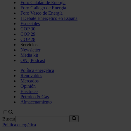
Foro Catalán de Energía
Foro Gallego de Energía
Foro Vasco de Energía
I Debate Energético en España
Especiales
COP 30
COP 29
COP 28
Servicios
Newsletter
Media kit
ON | Podcast
Política energética
Renovables
Mercados
Opinión
Eléctricas
Petróleo & Gas
Almacenamiento
Buscar
Política energética