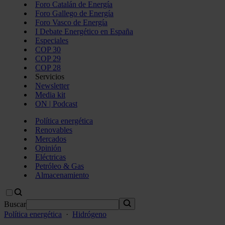
Foro Catalán de Energía
Foro Gallego de Energía
Foro Vasco de Energía
I Debate Energético en España
Especiales
COP 30
COP 29
COP 28
Servicios
Newsletter
Media kit
ON | Podcast
Política energética
Renovables
Mercados
Opinión
Eléctricas
Petróleo & Gas
Almacenamiento
Buscar
Política energética
·
Hidrógeno