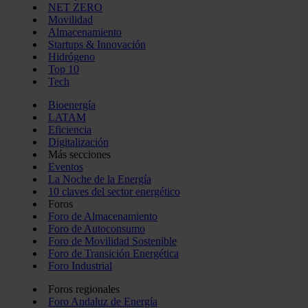
NET ZERO
Movilidad
Almacenamiento
Startups & Innovación
Hidrógeno
Top 10
Tech
Bioenergía
LATAM
Eficiencia
Digitalización
Más secciones
Eventos
La Noche de la Energía
10 claves del sector energético
Foros
Foro de Almacenamiento
Foro de Autoconsumo
Foro de Movilidad Sostenible
Foro de Transición Energética
Foro Industrial
Foros regionales
Foro Andaluz de Energía