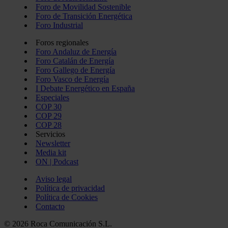
Foro de Movilidad Sostenible
Foro de Transición Energética
Foro Industrial
Foros regionales
Foro Andaluz de Energía
Foro Catalán de Energía
Foro Gallego de Energía
Foro Vasco de Energía
I Debate Energético en España
Especiales
COP 30
COP 29
COP 28
Servicios
Newsletter
Media kit
ON | Podcast
Aviso legal
Política de privacidad
Política de Cookies
Contacto
© 2026 Roca Comunicación S.L.