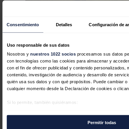
Consentimiento
Detalles
Configuración de a
Australia no alcanzará su objetivo del
82% de energías renovables en 2030
Uso responsable de sus datos
Nosotros y
nuestros 1022 socios
procesamos sus datos pers
José A. Roca
05/08/2026
con tecnologías como las cookies para almacenar y acceder 
con el fin de ofrecer publicidad y contenido personalizados, 
contenido, investigación de audiencia y desarrollo de servici
quién usa sus datos y con qué propósitos. Puede cambiar o r
cualquier momento desde la Declaración de cookies o clican
Si lo permite, también quisiéramos:
Recopilar información sobre su ubicación geográfica 
varios metros
Permitir todas
Identificar su dispositivo analizándolo activamente p