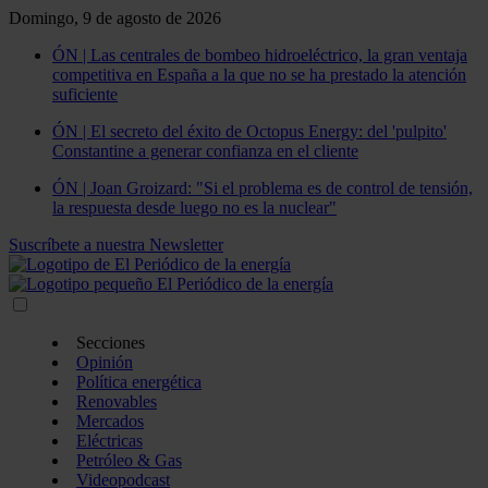
Domingo, 9 de agosto de 2026
ÓN | Las centrales de bombeo hidroeléctrico, la gran ventaja
competitiva en España a la que no se ha prestado la atención
suficiente
ÓN | El secreto del éxito de Octopus Energy: del 'pulpito'
Constantine a generar confianza en el cliente
ÓN | Joan Groizard: "Si el problema es de control de tensión,
la respuesta desde luego no es la nuclear"
Suscríbete a nuestra Newsletter
Secciones
Opinión
Política energética
Renovables
Mercados
Eléctricas
Petróleo & Gas
Videopodcast