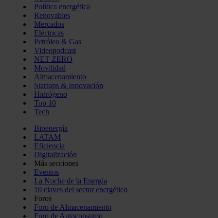
Política energética
Renovables
Mercados
Eléctricas
Petróleo & Gas
Videopodcast
NET ZERO
Movilidad
Almacenamiento
Startups & Innovación
Hidrógeno
Top 10
Tech
Bioenergía
LATAM
Eficiencia
Digitalización
Más secciones
Eventos
La Noche de la Energía
10 claves del sector energético
Foros
Foro de Almacenamiento
Foro de Autoconsumo