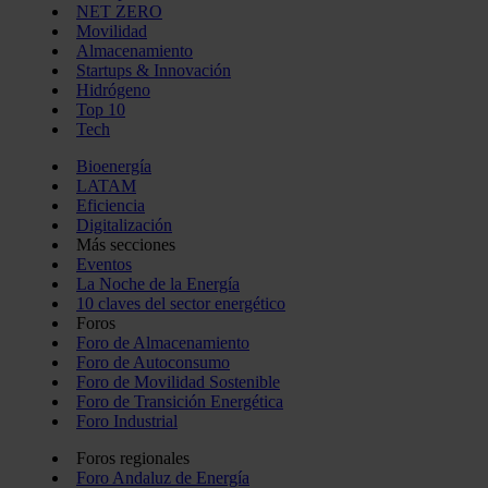
NET ZERO
Movilidad
Almacenamiento
Startups & Innovación
Hidrógeno
Top 10
Tech
Bioenergía
LATAM
Eficiencia
Digitalización
Más secciones
Eventos
La Noche de la Energía
10 claves del sector energético
Foros
Foro de Almacenamiento
Foro de Autoconsumo
Foro de Movilidad Sostenible
Foro de Transición Energética
Foro Industrial
Foros regionales
Foro Andaluz de Energía