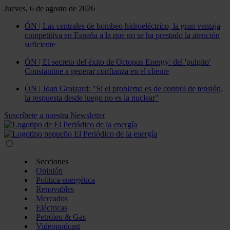
Jueves, 6 de agosto de 2026
ÓN | Las centrales de bombeo hidroeléctrico, la gran ventaja
competitiva en España a la que no se ha prestado la atención
suficiente
ÓN | El secreto del éxito de Octopus Energy: del 'pulpito'
Constantine a generar confianza en el cliente
ÓN | Joan Groizard: "Si el problema es de control de tensión,
la respuesta desde luego no es la nuclear"
Suscríbete a nuestra Newsletter
Secciones
Opinión
Política energética
Renovables
Mercados
Eléctricas
Petróleo & Gas
Videopodcast