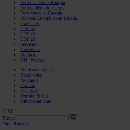
Foro Catalán de Energía
Foro Gallego de Energía
Foro Vasco de Energía
I Debate Energético en España
Especiales
COP 30
COP 29
COP 28
Servicios
Newsletter
Media kit
ON | Podcast
Política energética
Renovables
Mercados
Opinión
Eléctricas
Petróleo & Gas
Almacenamiento
Buscar
Digitalización