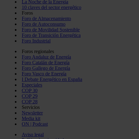
La Noche de la Energía
10 claves del sector energético
Foros
Foro de Almacenamiento
Foro de Autoconsumo
Foro de Movilidad Sostenible
Foro de Transición Energética
Foro Industrial
Foros regionales
Foro Andaluz de Energía
Foro Catalán de Energía
Foro Gallego de Energía
Foro Vasco de Energía
I Debate Energético en España
Especiales
COP 30
COP 29
COP 28
Servicios
Newsletter
Media kit
ON | Podcast
Aviso legal