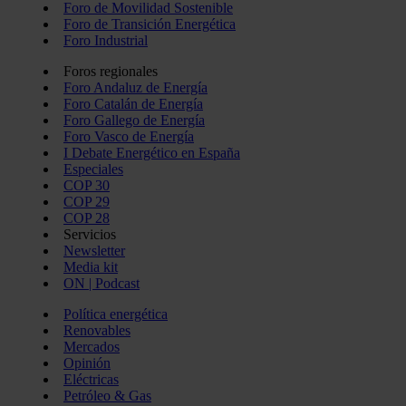
Foro de Movilidad Sostenible
Foro de Transición Energética
Foro Industrial
Foros regionales
Foro Andaluz de Energía
Foro Catalán de Energía
Foro Gallego de Energía
Foro Vasco de Energía
I Debate Energético en España
Especiales
COP 30
COP 29
COP 28
Servicios
Newsletter
Media kit
ON | Podcast
Política energética
Renovables
Mercados
Opinión
Eléctricas
Petróleo & Gas