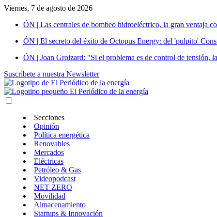
Viernes, 7 de agosto de 2026
ÓN | Las centrales de bombeo hidroeléctrico, la gran ventaja co
ÓN | El secreto del éxito de Octopus Energy: del 'pulpito' Const
ÓN | Joan Groizard: "Si el problema es de control de tensión, l
Suscríbete a nuestra Newsletter
Secciones
Opinión
Política energética
Renovables
Mercados
Eléctricas
Petróleo & Gas
Videopodcast
NET ZERO
Movilidad
Almacenamiento
Startups & Innovación