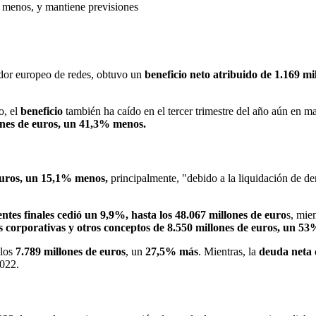
 menos, y mantiene previsiones
ador europeo de redes, obtuvo un
beneficio neto atribuido de 1.169 mi
o, el
beneficio
también ha caído en el tercer trimestre del año aún en 
lones de euros, un 41,3% menos.
euros, un 15,1% menos,
principalmente, "debido a la liquidación de d
ientes finales cedió un 9,9%, hasta los 48.067 millones de euro
s, mie
s corporativas y otros conceptos de 8.550 millones de euros, un 5
 los
7.789 millones de euros
, un
27,5% más
. Mientras, la
deuda neta d
2022.