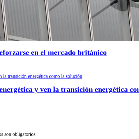
orzarse en el mercado británico
nergética y ven la transición energética co
s son obligatorios