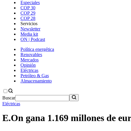
Especiales
COP 30
COP 29
COP 28
Servicios
Newsletter
Media kit
ON | Podcast
Política energética
Renovables
Mercados
Opinión
Eléctricas
Petróleo & Gas
Almacenamiento
Buscar
Eléctricas
E.On gana 1.169 millones de eur