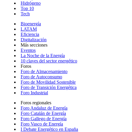
Hidrógeno
Top 10
Tech
Bioenergía
LATAM
Eficiencia
Digitalización
Más secciones
Eventos
La Noche de la Energía
10 claves del sector energético
Foros
Foro de Almacenamiento
Foro de Autoconsumo
Foro de Movilidad Sostenible
Foro de Transición Energética
Foro Industrial
Foros regionales
Foro Andaluz de Energía
Foro Catalán de Energía
Foro Gallego de Energía
Foro Vasco de Energía
I Debate Energético en España