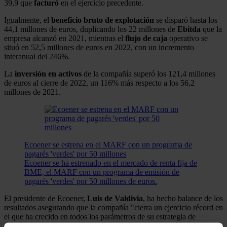
39,9 que
facturó
en el ejercicio precedente.
Igualmente, el
beneficio bruto de explotación
se disparó hasta los
44,1 millones de euros, duplicando los 22 millones de
Ebitda
que la
empresa alcanzó en 2021, mientras el
flujo
de
caja
operativo se
situó en 52,5 millones de euros en 2022, con un incremento
interanual del 246%.
La
inversión
en
activos
de la compañía superó los 121,4 millones
de euros al cierre de 2022, un 116% más respecto a los 56,2
millones de 2021.
Ecoener se estrena en el MARF con un programa de
pagarés 'verdes' por 50 millones
Ecoener se ha estrenado en el mercado de renta fija de
BME, el MARF con un programa de emisión de
pagarés 'verdes' por 50 millones de euros.
El presidente de Ecoener,
Luis de Valdivia
, ha hecho balance de los
resultados asegurando que la compañía "cierra un ejercicio récord en
el que ha crecido en todos los parámetros de su estrategia de
gestión", y ha señalado que afrontan 2023 con una "sólida