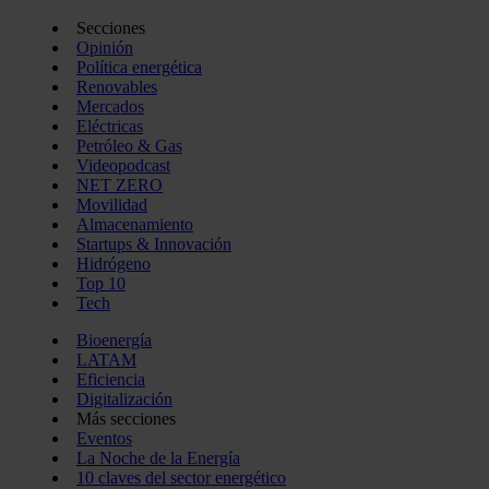
Secciones
Opinión
Política energética
Renovables
Mercados
Eléctricas
Petróleo & Gas
Videopodcast
NET ZERO
Movilidad
Almacenamiento
Startups & Innovación
Hidrógeno
Top 10
Tech
Bioenergía
LATAM
Eficiencia
Digitalización
Más secciones
Eventos
La Noche de la Energía
10 claves del sector energético