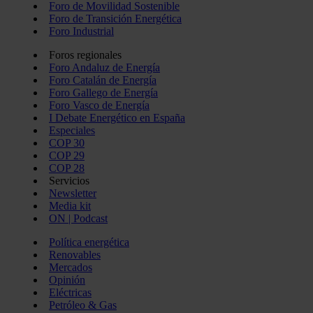
Foro de Movilidad Sostenible
Foro de Transición Energética
Foro Industrial
Foros regionales
Foro Andaluz de Energía
Foro Catalán de Energía
Foro Gallego de Energía
Foro Vasco de Energía
I Debate Energético en España
Especiales
COP 30
COP 29
COP 28
Servicios
Newsletter
Media kit
ON | Podcast
Política energética
Renovables
Mercados
Opinión
Eléctricas
Petróleo & Gas