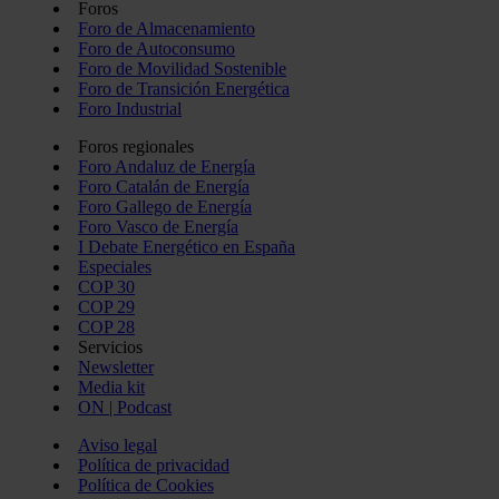
Foros
Foro de Almacenamiento
Foro de Autoconsumo
Foro de Movilidad Sostenible
Foro de Transición Energética
Foro Industrial
Foros regionales
Foro Andaluz de Energía
Foro Catalán de Energía
Foro Gallego de Energía
Foro Vasco de Energía
I Debate Energético en España
Especiales
COP 30
COP 29
COP 28
Servicios
Newsletter
Media kit
ON | Podcast
Aviso legal
Política de privacidad
Política de Cookies