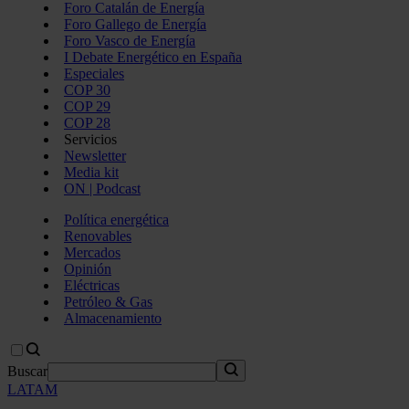
Foro Catalán de Energía
Foro Gallego de Energía
Foro Vasco de Energía
I Debate Energético en España
Especiales
COP 30
COP 29
COP 28
Servicios
Newsletter
Media kit
ON | Podcast
Política energética
Renovables
Mercados
Opinión
Eléctricas
Petróleo & Gas
Almacenamiento
Buscar
LATAM