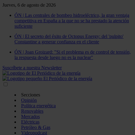
Jueves, 6 de agosto de 2026
ÓN | Las centrales de bombeo hidroeléctrico, la gran ventaja
competitiva en España a la que no se ha prestado la atención
suficiente
ÓN | El secreto del éxito de Octopus Energy: del 'pulpito'
Constantine a generar confianza en el cliente
ÓN | Joan Groizard: "Si el problema es de control de tensión,
la respuesta desde luego no es la nuclear"
Suscríbete a nuestra Newsletter
Secciones
Opinión
Política energética
Renovables
Mercados
Eléctricas
Petróleo & Gas
Videopodcast