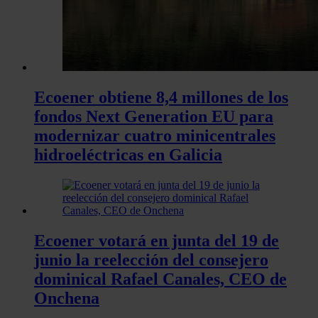
Ecoener obtiene 8,4 millones de los
fondos Next Generation EU para
modernizar cuatro minicentrales
hidroeléctricas en Galicia
Ecoener votará en junta del 19 de
junio la reelección del consejero
dominical Rafael Canales, CEO de
Onchena