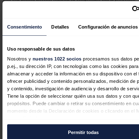
del entorno natural y la promoción de una cultura ambiental basada
en la corresponsabilidad y la sostenibilidad.
Noticias relacionadas
Consentimiento
Detalles
Configuración de anuncios
Ecoener emitirá bonos convertibles
Uso responsable de sus datos
por 15 millones para impulsar su
Nosotros y
nuestros 1022 socios
procesamos sus datos pe
crecimiento orgánico
p.ej., su dirección IP, con tecnologías como las cookies para
almacenar y acceder la información en su dispositivo con el 
Redacción
29/07/2026
ofrecer publicidad y contenido personalizados, medición de p
y contenido, investigación de audiencia y desarrollo de servi
Tiene la opción de seleccionar quién usa sus datos y con qu
propósitos. Puede cambiar o retirar su consentimiento en cu
Luis de Valdivia (Ecoener),
momento desde la Declaración de cookies o clicando en el 
Empresario Gallego del Año
consentimiento.
Ramón Roca
10/07/2026
Permitir todas
Si lo permite, también quisiéramos: