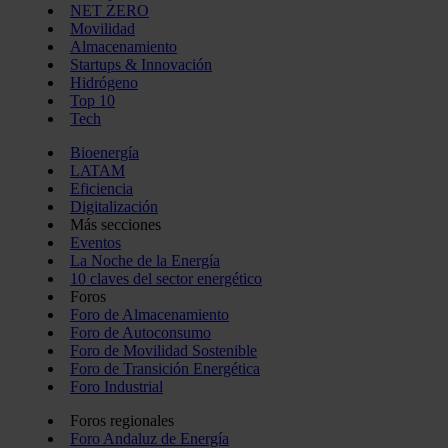
NET ZERO
Movilidad
Almacenamiento
Startups & Innovación
Hidrógeno
Top 10
Tech
Bioenergía
LATAM
Eficiencia
Digitalización
Más secciones
Eventos
La Noche de la Energía
10 claves del sector energético
Foros
Foro de Almacenamiento
Foro de Autoconsumo
Foro de Movilidad Sostenible
Foro de Transición Energética
Foro Industrial
Foros regionales
Foro Andaluz de Energía