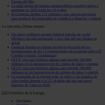
Europa del litio
La edad media del parque automovilístico español vuelve a
aumentar en 2025 hasta los 14,6 años
El Gobierno destina 233 millones a tres nuevos proyectos
para producir H2 renovable en Castilla-La Mancha y Galicia
Lo más leído
Última semana
Un nuevo polímero permite fabricar baterías de coche
eléctrico con más autonomía y una vida útil que duplica la
actual
Gestacur termina en tiempo récord la ejecución de los
hormigonados de las 13 cimentaciones en el parque eólico El
Castillar (Algora, Guadalajara)
EEUU crea una histórica alianza para invertir 100.000
millones en un megaproyecto de centros de datos y energía
EEUU crea una histórica alianza para invertir 100.000
millones en un megaproyecto de centros de datos y energía
La expansión de la energía solar, la eólica y las bombas de
calor podría ahorrar a la UE el doble del gas que prevé
importar de Catar en 2030
Secciones