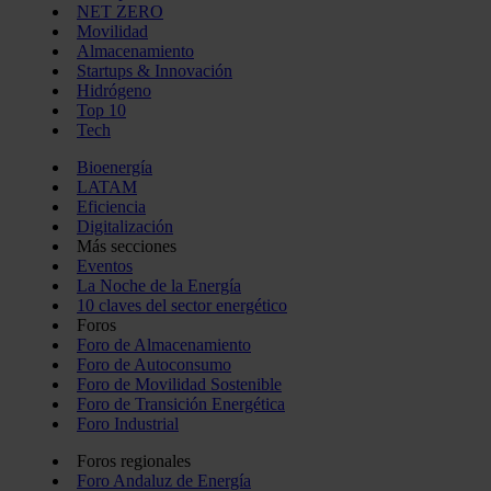
NET ZERO
Movilidad
Almacenamiento
Startups & Innovación
Hidrógeno
Top 10
Tech
Bioenergía
LATAM
Eficiencia
Digitalización
Más secciones
Eventos
La Noche de la Energía
10 claves del sector energético
Foros
Foro de Almacenamiento
Foro de Autoconsumo
Foro de Movilidad Sostenible
Foro de Transición Energética
Foro Industrial
Foros regionales
Foro Andaluz de Energía