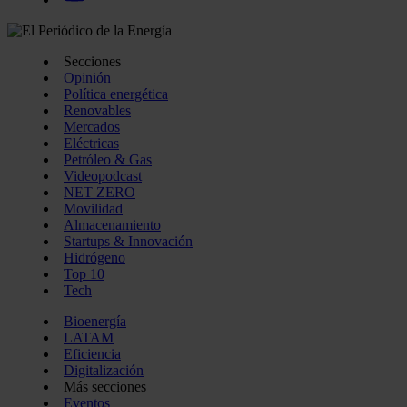
Secciones
Opinión
Política energética
Renovables
Mercados
Eléctricas
Petróleo & Gas
Videopodcast
NET ZERO
Movilidad
Almacenamiento
Startups & Innovación
Hidrógeno
Top 10
Tech
Bioenergía
LATAM
Eficiencia
Digitalización
Más secciones
Eventos