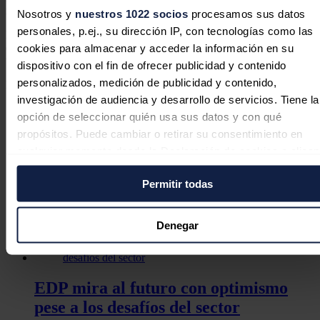
reúne a más de 70.000 personas en Lisboa hasta el próximo día 7.
Nosotros y
nuestros 1022 socios
procesamos sus datos
personales, p.ej., su dirección IP, con tecnologías como las
Energias de Portugal es líder en el país y uno de los gigantes
eléctricos europeos, con 10 millones de clientes y 12.000
cookies para almacenar y acceder la información en su
trabajadores en el mundo.
dispositivo con el fin de ofrecer publicidad y contenido
personalizados, medición de publicidad y contenido,
Noticias relacionadas
investigación de audiencia y desarrollo de servicios. Tiene la
opción de seleccionar quién usa sus datos y con qué
propósitos. Puede cambiar o retirar su consentimiento en
EDP invita a conocer en la FIDMA el
cualquier momento desde la Declaración de cookies o clica
en el Menú de consentimiento.
presente y futuro de la energía en
Permitir todas
Asturias
Si lo permite, también quisiéramos:
Redacción
31/07/2026
Recopilar información sobre su ubicación geográfica
Denegar
puede tener una precisión de varios metros
Identificar su dispositivo analizándolo activamente pa
buscar características específicas (huellas digitales)
EDP mira al futuro con optimismo
Obtenga más información sobre cómo se procesan sus dato
pese a los desafíos del sector
personales y establezca sus preferencias en la
sección de