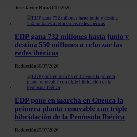
datos
. Puede cambiar o retirar su consentimiento en cualqui
José Javier Ruiz
31/07/2026
momento en la Declaración de cookies.
Las cookies de este sitio web se usan para personalizar el
contenido y los anuncios, ofrecer funciones de redes sociale
EDP gana 732 millones hasta junio y
analizar el tráfico. Además, compartimos información sobre 
destina 550 millones a reforzar las
uso que haga del sitio web con nuestros partners de redes
redes ibéricas
sociales, publicidad y análisis web, quienes pueden combina
con otra información que les haya proporcionado o que haya
Redacción
30/07/2026
recopilado a partir del uso que haya hecho de sus servicios.
EDP pone en marcha en Cuenca la
primera planta renovable con triple
hibridación de la Península Ibérica
Redacción
29/07/2026