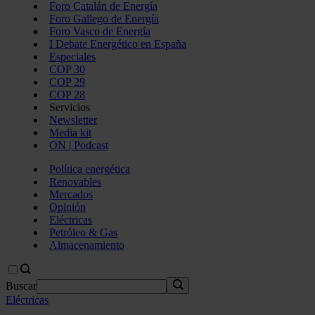
Foro Catalán de Energía
Foro Gallego de Energía
Foro Vasco de Energía
I Debate Energético en España
Especiales
COP 30
COP 29
COP 28
Servicios
Newsletter
Media kit
ON | Podcast
Política energética
Renovables
Mercados
Opinión
Eléctricas
Petróleo & Gas
Almacenamiento
Buscar
Eléctricas