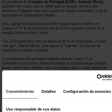
El presidente de
Energías de Portugal (EDP)
,
António Mexía
,
anunció este martes que en 2040 toda la energía eléctrica que
produzca el gigante luso será a partir de fuentes renovables y sin la
necesidad de combustibles fósiles.
Hoy, agregó Mexía durante la Web Summit que se celebra en
Lisboa, el 75 % de la producción de EDP se genera a través de la
energía hídrica, eólica y solar.
"En 2030 queremos tener al menos el 90 % de renovables, el resto
será gas", añadió Mexía, para quien es "urgente" el proceso de
transición energética mundial.
La transformación permitirá también abaratar costes: "Las
renovables son la mejor forma de rebajar la factura porque aunque
tienen costes fijos, fuentes como la energía eólica o solar tienen un
coste marginal nulo".
"No tenemos alternativa, si no convertimos nuestra agenda climática
en nuestra agenda, tendremos un planeta en decadencia", afirmó.
Consentimiento
Detalles
Configuración de anuncios
"No tenemos planeta B", insistió el empresario luso, que también
instó a los gobiernos a que no demoren sus decisiones para luchar
contra el cambio climático y reclamó que "es preciso actuar ya".
Uso responsable de sus datos
La Web Summit, una de las mayores citas tecnológicas del mundo,