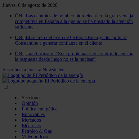
Jueves, 6 de agosto de 2026
ÓN | Las centrales de bombeo hidroeléctrico, la gran ventaja
competitiva en España a la que no se ha prestado la atención
suficiente
ÓN | El secreto del éxito de Octopus Energy: del 'pulpito'
Constantine a generar confianza en el cliente
ÓN | Joan Groizard: "Si el problema es de control de tensión,
la respuesta desde luego no es la nuclear"
Suscríbete a nuestra Newsletter
Secciones
Opinión
Política energética
Renovables
Mercados
Eléctricas
Petróleo & Gas
Videopodcast