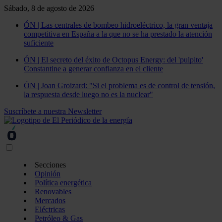
Sábado, 8 de agosto de 2026
ÓN | Las centrales de bombeo hidroeléctrico, la gran ventaja
competitiva en España a la que no se ha prestado la atención
suficiente
ÓN | El secreto del éxito de Octopus Energy: del 'pulpito'
Constantine a generar confianza en el cliente
ÓN | Joan Groizard: "Si el problema es de control de tensión,
la respuesta desde luego no es la nuclear"
Suscríbete a nuestra Newsletter
Secciones
Opinión
Política energética
Renovables
Mercados
Eléctricas
Petróleo & Gas