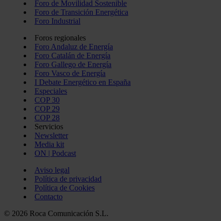
Foro de Movilidad Sostenible
Foro de Transición Energética
Foro Industrial
Foros regionales
Foro Andaluz de Energía
Foro Catalán de Energía
Foro Gallego de Energía
Foro Vasco de Energía
I Debate Energético en España
Especiales
COP 30
COP 29
COP 28
Servicios
Newsletter
Media kit
ON | Podcast
Aviso legal
Política de privacidad
Política de Cookies
Contacto
© 2026 Roca Comunicación S.L.