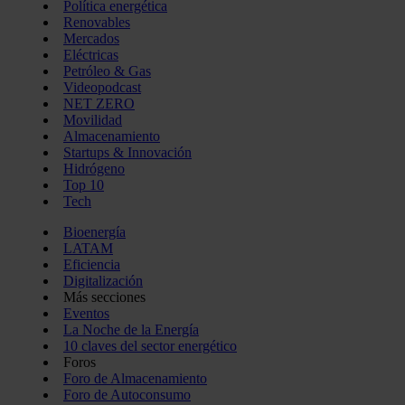
Política energética
Renovables
Mercados
Eléctricas
Petróleo & Gas
Videopodcast
NET ZERO
Movilidad
Almacenamiento
Startups & Innovación
Hidrógeno
Top 10
Tech
Bioenergía
LATAM
Eficiencia
Digitalización
Más secciones
Eventos
La Noche de la Energía
10 claves del sector energético
Foros
Foro de Almacenamiento
Foro de Autoconsumo