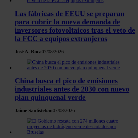
consentimiento en cualquier momento en la Declaración
de cookies.
Las fábricas de EEUU se preparan
para cubrir la nueva demanda de
Las cookies de este sitio web se usan para personalizar
inversores fotovoltaicos tras el veto de
el contenido y los anuncios, ofrecer funciones de redes
la FCC a equipos extranjeros
sociales y analizar el tráfico. Además, compartimos
información sobre el uso que haga del sitio web con
José A. Roca
07/08/2026
nuestros partners de redes sociales, publicidad y análisis
web, quienes pueden combinarla con otra información
que les haya proporcionado o que hayan recopilado a
partir del uso que haya hecho de sus servicios.
China busca el pico de emisiones
industriales antes de 2030 con nuevo
plan quinquenal verde
Jaime Santisteban
07/08/2026