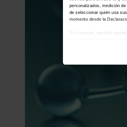
personalizados, medición de p
de seleccionar quién usa sus
momento desde la Declaració
Si lo permite, también quisi
Recopilar información
Identificar su disposi
Obtenga más información sob
datos
. Puede cambiar o reti
Las cookies de este sitio we
y analizar el tráfico. Ademá
redes sociales, publicidad y
que hayan recopilado a parti