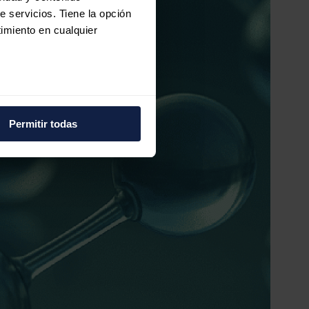
e servicios. Tiene la opción
imiento en cualquier
e varios metros
icas (huellas digitales)
Permitir todas
eferencias en la
sección de
e cookies.
 funciones de redes sociales
con nuestros partners de
ue les haya proporcionado o