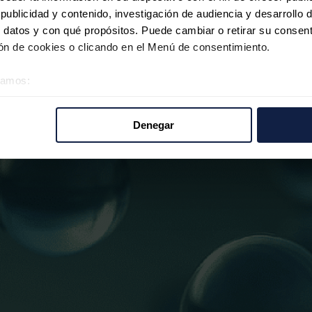
ublicidad y contenido, investigación de audiencia y desarrollo d
 datos y con qué propósitos. Puede cambiar o retirar su consent
n de cookies o clicando en el Menú de consentimiento.
éramos:
 sobre su ubicación geográfica que puede tener una precisión d
tivo analizándolo activamente para buscar características específ
Denegar
re cómo se procesan sus datos personales y establezca sus pr
rar su consentimiento en cualquier momento en la Declaración d
b se usan para personalizar el contenido y los anuncios, ofrecer
s, compartimos información sobre el uso que haga del sitio web 
 análisis web, quienes pueden combinarla con otra información q
r del uso que haya hecho de sus servicios.