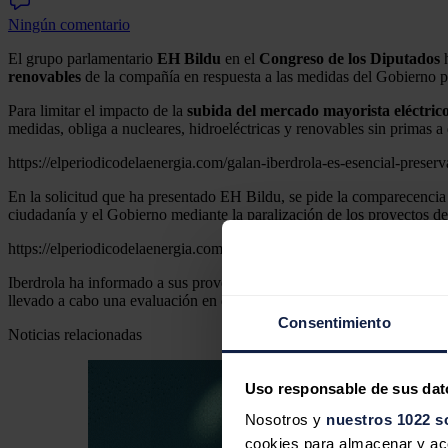
Ningún comentario
El grupo parlamentario
EH Bildu
en el
Congreso de los Diputados
h
renovables
de la compañía en respuesta a las medidas del Gobierno 
Para limitar el impacto de la
subida del mercado mayorista eléctrico
medidas, obliga a nucleares, hidroeléctricas y renovables sin primas a
https://elperiodicodelaenergia.com/galan-iberdrola-es-esencial-preserva
En la solicitud que ha presentado EH Bildu, se pide la comparecencia 
ciudadanía y el Gobierno mediante la paralización de los proyectos de 
https://elperiodicodelaenergia.com/iberdrola-paraliza-las-licitaciones
Iberdrola ha informado a sus proveedores de que ha decidido paralizar
llevado a cabo una evaluación en detalle de su viabilidad económica tr
Consentimiento
Noticias relacionadas
Uso responsable de sus dat
Nosotros y
nuestros 1022 s
cookies para almacenar y acce