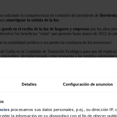
a solicitado la comparecencia en comisión del presidente de
Iberdrola
para
amortiguar la subida de la luz
.
 (pool) en el recibo de la luz de hogares y empresas
por los altos pre
 devolver los beneficios "extra" que generen hasta marzo de 2022 al calo
r-la-estabilidad-juridica-y-no-perder-la-confianza-de-los-inversores/
de Galán en la Comisión de Transición Ecológica para que dé explicacio
renovables, decisión tomada como respuesta a las medidas adoptadas para
-en-curso-de-proyectos-de-renovables-tras-las-medidas-del-gobierno/
 los procesos de licitación en curso de bienes y servicios asociados a 
as la entrada en vigor del real decreto ley del Gobierno.
Detalles
Configuración de anuncios
os
ocios
procesamos sus datos personales, p.ej., su dirección IP, 
der la información en su dispositivo con el fin de ofrecer publi