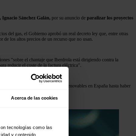
, Ignacio Sánchez Galán,
por su anuncio de
paralizar los proyectos
cios del gas, el Gobierno aprobó un real decreto ley que, entre otras
r de los altos precios de un recurso que no usan.
nes "sobre el chantaje que Iberdrola está dirigiendo contra la
 reducir el coste de la factura eléctrica".
la construcción de nuevos proyectos renovables en España hasta haber
Acerca de las cookies
con tecnologías como las
cidad y contenido