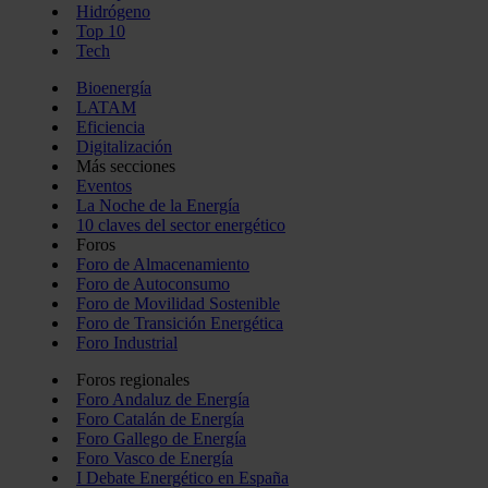
Hidrógeno
Top 10
Tech
Bioenergía
LATAM
Eficiencia
Digitalización
Más secciones
Eventos
La Noche de la Energía
10 claves del sector energético
Foros
Foro de Almacenamiento
Foro de Autoconsumo
Foro de Movilidad Sostenible
Foro de Transición Energética
Foro Industrial
Foros regionales
Foro Andaluz de Energía
Foro Catalán de Energía
Foro Gallego de Energía
Foro Vasco de Energía
I Debate Energético en España