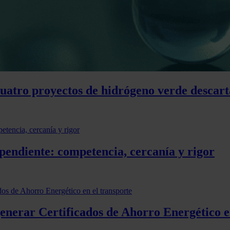
cuatro proyectos de hidrógeno verde descart
pendiente: competencia, cercanía y rigor
generar Certificados de Ahorro Energético e