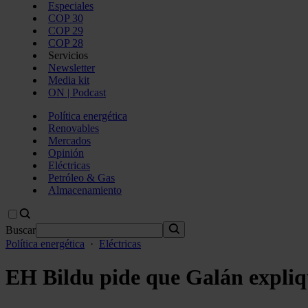
Especiales
COP 30
COP 29
COP 28
Servicios
Newsletter
Media kit
ON | Podcast
Política energética
Renovables
Mercados
Opinión
Eléctricas
Petróleo & Gas
Almacenamiento
Buscar
Política energética
·
Eléctricas
EH Bildu pide que Galán expliqu