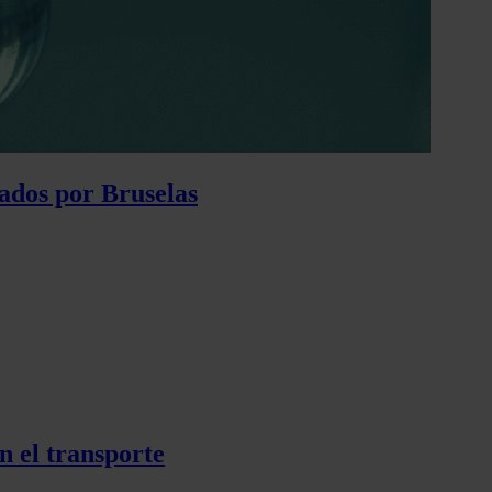
ados por Bruselas
n el transporte