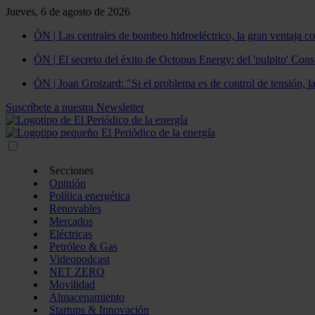
Jueves, 6 de agosto de 2026
ÓN | Las centrales de bombeo hidroeléctrico, la gran ventaja co
ÓN | El secreto del éxito de Octopus Energy: del 'pulpito' Const
ÓN | Joan Groizard: "Si el problema es de control de tensión, l
Suscríbete a nuestra Newsletter
Secciones
Opinión
Política energética
Renovables
Mercados
Eléctricas
Petróleo & Gas
Videopodcast
NET ZERO
Movilidad
Almacenamiento
Startups & Innovación