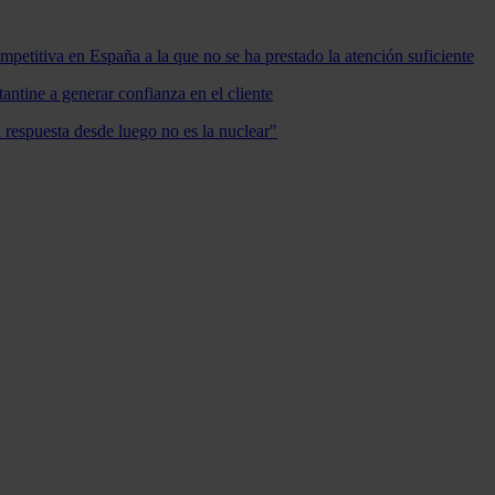
mpetitiva en España a la que no se ha prestado la atención suficiente
antine a generar confianza en el cliente
a respuesta desde luego no es la nuclear"