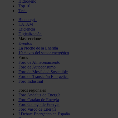
Hidrógeno
Top 10
Tech
Bioenergía
LATAM
Eficiencia
Digitalización
Más secciones
Eventos
La Noche de la Energía
10 claves del sector energético
Foros
Foro de Almacenamiento
Foro de Autoconsumo
Foro de Movilidad Sostenible
Foro de Transición Energética
Foro Industrial
Foros regionales
Foro Andaluz de Energía
Foro Catalán de Energía
Foro Gallego de Energía
Foro Vasco de Energía
I Debate Energético en España