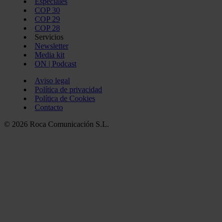
Especiales
COP 30
COP 29
COP 28
Servicios
Newsletter
Media kit
ON | Podcast
Aviso legal
Política de privacidad
Política de Cookies
Contacto
© 2026 Roca Comunicación S.L.