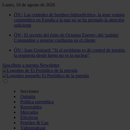
Lunes, 10 de agosto de 2026
ÓN | Las centrales de bombeo hidroeléctrico, la gran ventaja
competitiva en España a la que no se ha prestado la atención
suficiente
ÓN | El secreto del éxito de Octopus Energy: del 'pulpito'
Constantine a generar confianza en el cliente
ÓN | Joan Groizard: "Si el problema es de control de tensión,
la respuesta desde luego no es la nuclear"
Suscríbete a nuestra Newsletter
Secciones
Opinión
Política energética
Renovables
Mercados
Eléctricas
Petróleo & Gas
Videopodcast