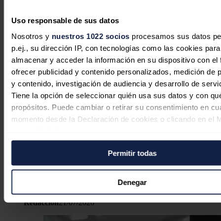
convierte la falta de información en una barrera clave.
Noticias relacionadas
Uso responsable de sus datos
Nosotros y
nuestros 1022 socios
procesamos sus datos pe
p.ej., su dirección IP, con tecnologías como las cookies para
almacenar y acceder la información en su dispositivo con el 
ofrecer publicidad y contenido personalizados, medición de p
MG dará a conocer sus modelos
y contenido, investigación de audiencia y desarrollo de servi
eléctricos este martes en La Coruña
Tiene la opción de seleccionar quién usa sus datos y con qu
tras el desembarco de SAIC en Ferrol
propósitos. Puede cambiar o retirar su consentimiento en cu
momento desde la Declaración de cookies o clicando en el 
Redacción
27/07/2026
consentimiento.
Permitir todas
Si lo permite, también quisiéramos:
T&E pide que el Plan Auto+ priorice
Recopilar información sobre su ubicación geográfica
los eléctricos fabricados en España
puede tener una precisión de varios metros
Denegar
Identificar su dispositivo analizándolo activamente p
Redacción
21/07/2026
características específicas (huellas digitales)
Obtenga más información sobre cómo se procesan sus dato