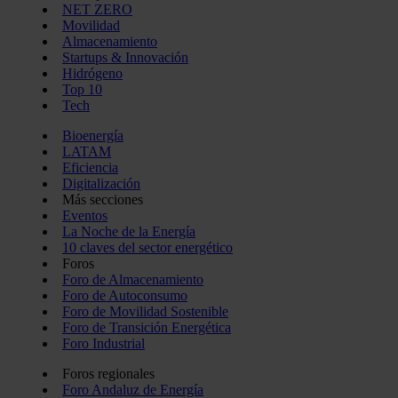
NET ZERO
Movilidad
Almacenamiento
Startups & Innovación
Hidrógeno
Top 10
Tech
Bioenergía
LATAM
Eficiencia
Digitalización
Más secciones
Eventos
La Noche de la Energía
10 claves del sector energético
Foros
Foro de Almacenamiento
Foro de Autoconsumo
Foro de Movilidad Sostenible
Foro de Transición Energética
Foro Industrial
Foros regionales
Foro Andaluz de Energía