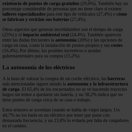
existencia de puntos de carga gratuitos
(29,6%). También hay un
porcentaje considerable de personas que no tiene claro si existen
talleres
especializados
para este tipo de vehículos (27,4%) o
cómo
se fabrican y reciclan sus baterías
(27,4%).
Otros aspectos que generan incertidumbre son el tiempo de carga
(25%) y el
impacto ambiental real
(24,4%). También aparecen
entre las dudas frecuentes la
autonomía
(20%) y las opciones de
carga en casa, como la instalación de puntos propios y sus
costes
(16,4%). Por último, los posibles incentivos o ayudas
gubernamentales para su compra (15,2%).
La autonomía de los eléctricos
A la hora de valorar la compra de un coche eléctrico, las
barreras
más mencionadas siguen siendo la
autonomía y la infraestructura
de carga
. El 65,4% de los encuestados no se ve haciendo trayectos
largos sin temor a quedarse sin batería, y un 58,2% indica que no
tiene puntos de carga cerca de su casa o trabajo.
Estos temores se acentúan cuando se habla de viajes largos. Un
44,7% no los haría en un eléctrico por tener que parar con
demasiada frecuencia, y un 23,8% lo evitaría por falta de cargadores
en el camino.