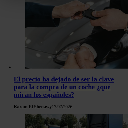
personales y establezca sus preferencias en la
sección de 
Puede cambiar o retirar su consentimiento en cualquier mo
la Declaración de cookies.
Las cookies de este sitio web se usan para personalizar el c
y los anuncios, ofrecer funciones de redes sociales y analiza
tráfico. Además, compartimos información sobre el uso que 
sitio web con nuestros partners de redes sociales, publicida
análisis web, quienes pueden combinarla con otra informació
haya proporcionado o que hayan recopilado a partir del uso 
hecho de sus servicios.
El precio ha dejado de ser la clave
para la compra de un coche ¿qué
miran los españoles?
Karam El Shenawy
17/07/2026