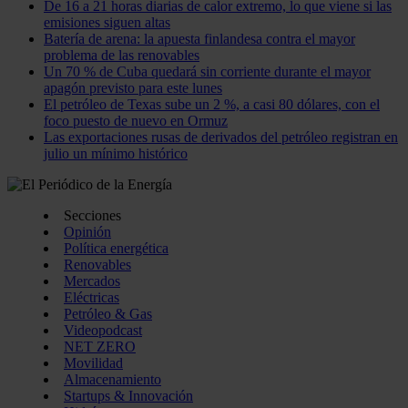
De 16 a 21 horas diarias de calor extremo, lo que viene si las
emisiones siguen altas
Batería de arena: la apuesta finlandesa contra el mayor
problema de las renovables
Un 70 % de Cuba quedará sin corriente durante el mayor
apagón previsto para este lunes
El petróleo de Texas sube un 2 %, a casi 80 dólares, con el
foco puesto de nuevo en Ormuz
Las exportaciones rusas de derivados del petróleo registran en
julio un mínimo histórico
Secciones
Opinión
Política energética
Renovables
Mercados
Eléctricas
Petróleo & Gas
Videopodcast
NET ZERO
Movilidad
Almacenamiento
Startups & Innovación