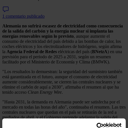
1 comentario publicado
Alemania no sufrirá escasez de electricidad como consecuencia
de la salida del carbón y la energía nuclear si implanta las
energías renovables según lo previsto
, aunque aumente el
consumo de electricidad del país debido a las bombas de calor, los
coches eléctricos y los electrolizadores de hidrógeno, según afirma
la
Agencia Federal de Redes
eléctricas del país (
BNetzA
) en una
previsión para el periodo de 2025 a 2031, según un resumen
facilitado por el Ministerio de Economía y Clima (BMWK).
"Los resultados lo demuestran: la seguridad del suministro también
está garantizada en el futuro, aunque el consumo de electricidad
aumente considerablemente, se cierren las centrales nucleares y se
elimine el carbón de aquí a 2030", afirmaba el resumen al que ha
tenido acceso
Clean Energy Wire
.
"Hasta 2031, la demanda en Alemania puede ser satisfecha por el
mercado en todas las horas del año", continuaba el resumen. Las tres
centrales nucleares que quedan en el país se retirarán de la red a
mediados de abril, y el Gobierno pretende adelantar la salida del
carbón de la fecha acordada de 2038, "idealmente" a 2030.