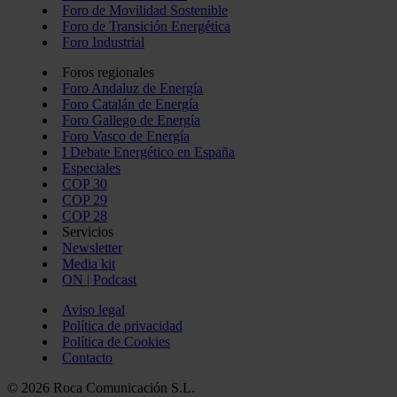
Foro de Movilidad Sostenible
Foro de Transición Energética
Foro Industrial
Foros regionales
Foro Andaluz de Energía
Foro Catalán de Energía
Foro Gallego de Energía
Foro Vasco de Energía
I Debate Energético en España
Especiales
COP 30
COP 29
COP 28
Servicios
Newsletter
Media kit
ON | Podcast
Aviso legal
Política de privacidad
Política de Cookies
Contacto
© 2026 Roca Comunicación S.L.