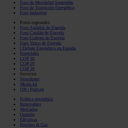
Foro de Movilidad Sostenible
Foro de Transición Energética
Foro Industrial
Foros regionales
Foro Andaluz de Energía
Foro Catalán de Energía
Foro Gallego de Energía
Foro Vasco de Energía
I Debate Energético en España
Especiales
COP 30
COP 29
COP 28
Servicios
Newsletter
Media kit
ON | Podcast
Política energética
Renovables
Mercados
Opinión
Eléctricas
Petróleo & Gas