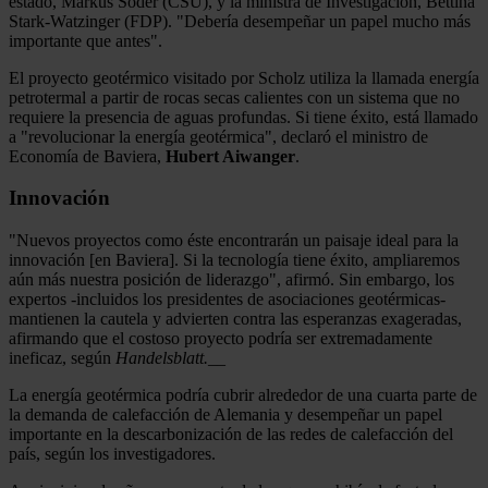
estado, Markus Söder (CSU), y la ministra de Investigación, Bettina
Stark-Watzinger (FDP). "Debería desempeñar un papel mucho más
importante que antes".
El proyecto geotérmico visitado por Scholz utiliza la llamada energía
petrotermal a partir de rocas secas calientes con un sistema que no
requiere la presencia de aguas profundas. Si tiene éxito, está llamado
a "revolucionar la energía geotérmica", declaró el ministro de
Economía de Baviera,
Hubert Aiwanger
.
Innovación
"Nuevos proyectos como éste encontrarán un paisaje ideal para la
innovación [en Baviera]. Si la tecnología tiene éxito, ampliaremos
aún más nuestra posición de liderazgo", afirmó. Sin embargo, los
expertos -incluidos los presidentes de asociaciones geotérmicas-
mantienen la cautela y advierten contra las esperanzas exageradas,
afirmando que el costoso proyecto podría ser extremadamente
ineficaz, según
Handelsblatt.
__
La energía geotérmica podría cubrir alrededor de una cuarta parte de
la demanda de calefacción de Alemania y desempeñar un papel
importante en la descarbonización de las redes de calefacción del
país, según los investigadores.