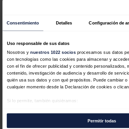
nuclear del mundo
José A. Roca
31/07/2026
Consentimiento
Detalles
Configuración de a
No hay comentarios
Deja tu comentario
Uso responsable de sus datos
Tu dirección de correo electrónico no será publicada. Todos los
campos son obligatorios
Nosotros y
nuestros 1022 socios
procesamos sus datos pers
con tecnologías como las cookies para almacenar y acceder 
con el fin de ofrecer publicidad y contenido personalizados, 
contenido, investigación de audiencia y desarrollo de servici
Este sitio web está protegido por reCAPTCHA y la
Política de
quién usa sus datos y con qué propósitos. Puede cambiar o r
privacidad
y
Términos de servicio
de Google aplican.
cualquier momento desde la Declaración de cookies o clican
Enviar comentario
Si lo permite, también quisiéramos:
Síguenos en redes sociales
Recopilar información sobre su ubicación geográfica 
varios metros
Permitir todas
Identificar su dispositivo analizándolo activamente p