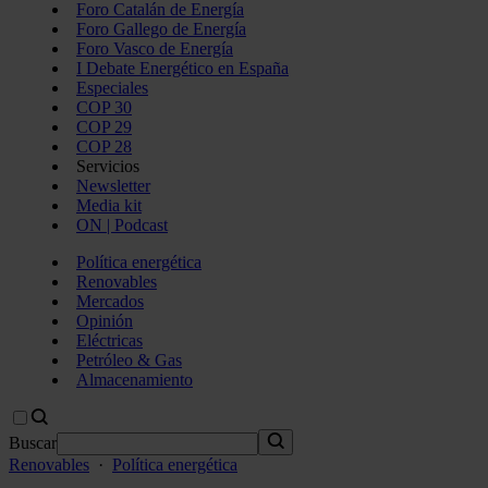
Foro Catalán de Energía
Foro Gallego de Energía
Foro Vasco de Energía
I Debate Energético en España
Especiales
COP 30
COP 29
COP 28
Servicios
Newsletter
Media kit
ON | Podcast
Política energética
Renovables
Mercados
Opinión
Eléctricas
Petróleo & Gas
Almacenamiento
Buscar
Renovables
·
Política energética