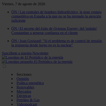
Viernes, 7 de agosto de 2026
ÓN | Las centrales de bombeo hidroeléctrico, la gran ventaja
competitiva en España a la que no se ha prestado la atención
suficiente
ÓN | El secreto del éxito de Octopus Energy: del 'pulpito'
Constantine a generar confianza en el cliente
ÓN | Joan Groizard: "Si el problema es de control de tensión,
la respuesta desde luego no es la nuclear"
Suscríbete a nuestra Newsletter
Secciones
Opinión
Política energética
Renovables
Mercados
Eléctricas
Petróleo & Gas
Videopodcast