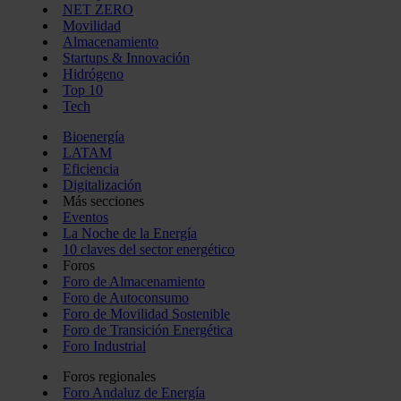
NET ZERO
Movilidad
Almacenamiento
Startups & Innovación
Hidrógeno
Top 10
Tech
Bioenergía
LATAM
Eficiencia
Digitalización
Más secciones
Eventos
La Noche de la Energía
10 claves del sector energético
Foros
Foro de Almacenamiento
Foro de Autoconsumo
Foro de Movilidad Sostenible
Foro de Transición Energética
Foro Industrial
Foros regionales
Foro Andaluz de Energía