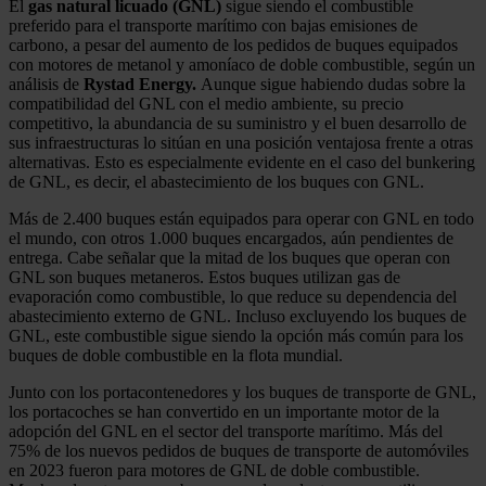
El
gas natural licuado (GNL)
sigue siendo el combustible
preferido para el transporte marítimo con bajas emisiones de
carbono, a pesar del aumento de los pedidos de buques equipados
con motores de metanol y amoníaco de doble combustible, según un
análisis de
Rystad Energy.
Aunque sigue habiendo dudas sobre la
compatibilidad del GNL con el medio ambiente, su precio
competitivo, la abundancia de su suministro y el buen desarrollo de
sus infraestructuras lo sitúan en una posición ventajosa frente a otras
alternativas. Esto es especialmente evidente en el caso del bunkering
de GNL, es decir, el abastecimiento de los buques con GNL.
Más de 2.400 buques están equipados para operar con GNL en todo
el mundo, con otros 1.000 buques encargados, aún pendientes de
entrega. Cabe señalar que la mitad de los buques que operan con
GNL son buques metaneros. Estos buques utilizan gas de
evaporación como combustible, lo que reduce su dependencia del
abastecimiento externo de GNL. Incluso excluyendo los buques de
GNL, este combustible sigue siendo la opción más común para los
buques de doble combustible en la flota mundial.
Junto con los portacontenedores y los buques de transporte de GNL,
los portacoches se han convertido en un importante motor de la
adopción del GNL en el sector del transporte marítimo. Más del
75% de los nuevos pedidos de buques de transporte de automóviles
en 2023 fueron para motores de GNL de doble combustible.