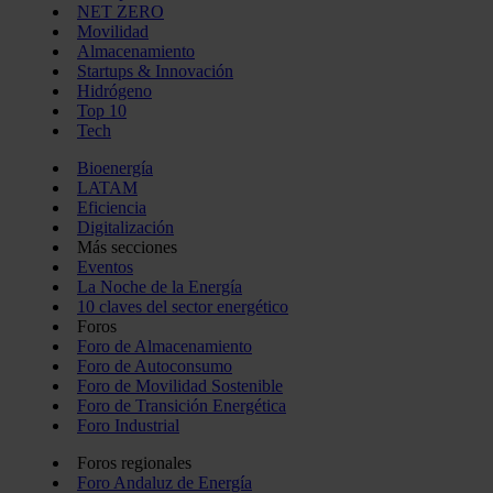
NET ZERO
Movilidad
Almacenamiento
Startups & Innovación
Hidrógeno
Top 10
Tech
Bioenergía
LATAM
Eficiencia
Digitalización
Más secciones
Eventos
La Noche de la Energía
10 claves del sector energético
Foros
Foro de Almacenamiento
Foro de Autoconsumo
Foro de Movilidad Sostenible
Foro de Transición Energética
Foro Industrial
Foros regionales
Foro Andaluz de Energía