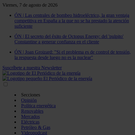
Viernes, 7 de agosto de 2026
ÓN | Las centrales de bombeo hidroeléctrico, la gran ventaja
competitiva en España a la que no se ha prestado la atención
suficiente
ÓN | El secreto del éxito de Octopus Energy: del 'pulpito'
Constantine a generar confianza en el cliente
ÓN | Joan Groizard: "Si el problema es de control de tensión,
la respuesta desde luego no es la nuclear"
Suscríbete a nuestra Newsletter
Secciones
Opinión
Política energética
Renovables
Mercados
Eléctricas
Petróleo & Gas
Videopodcast