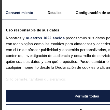
2025
José A. Roca
21/07/2026
Consentimiento
Detalles
Configuración de a
Uso responsable de sus datos
Nosotros y
nuestros 1022 socios
procesamos sus datos pers
con tecnologías como las cookies para almacenar y acceder 
con el fin de ofrecer publicidad y contenido personalizados, 
contenido, investigación de audiencia y desarrollo de servici
quién usa sus datos y con qué propósitos. Puede cambiar o r
cualquier momento desde la Declaración de cookies o clican
Si lo permite, también quisiéramos:
Recopilar información sobre su ubicación geográfica 
varios metros
Permitir todas
Identificar su dispositivo analizándolo activamente p
Venezuela podría aumentar la
específicas (huellas digitales)
producción de petróleo un 17% para