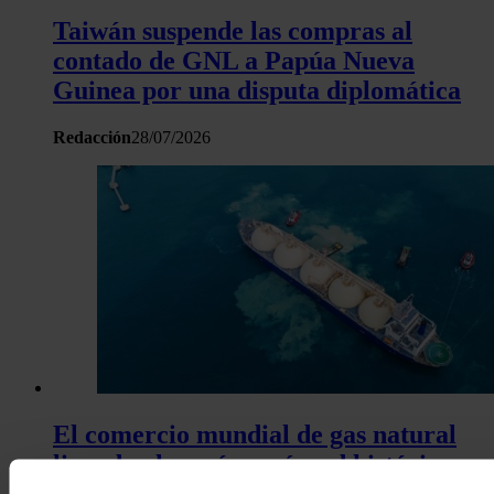
Taiwán suspende las compras al
contado de GNL a Papúa Nueva
Guinea por una disputa diplomática
Redacción
28/07/2026
El comercio mundial de gas natural
licuado alcanzó un récord histórico en