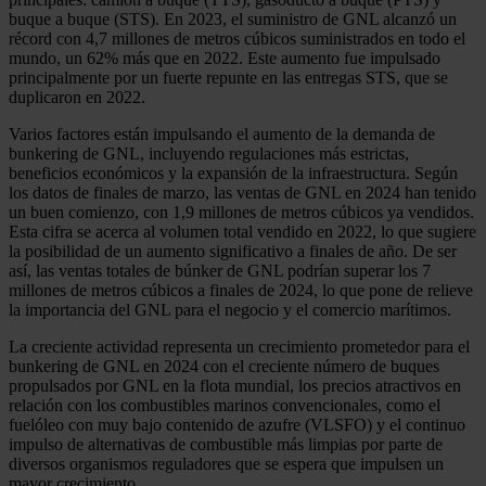
buque a buque (STS). En 2023, el suministro de GNL alcanzó un
récord con 4,7 millones de metros cúbicos suministrados en todo el
mundo, un 62% más que en 2022. Este aumento fue impulsado
principalmente por un fuerte repunte en las entregas STS, que se
duplicaron en 2022.
Varios factores están impulsando el aumento de la demanda de
bunkering de GNL, incluyendo regulaciones más estrictas,
beneficios económicos y la expansión de la infraestructura. Según
los datos de finales de marzo, las ventas de GNL en 2024 han tenido
un buen comienzo, con 1,9 millones de metros cúbicos ya vendidos.
Esta cifra se acerca al volumen total vendido en 2022, lo que sugiere
la posibilidad de un aumento significativo a finales de año. De ser
así, las ventas totales de búnker de GNL podrían superar los 7
millones de metros cúbicos a finales de 2024, lo que pone de relieve
la importancia del GNL para el negocio y el comercio marítimos.
La creciente actividad representa un crecimiento prometedor para el
bunkering de GNL en 2024 con el creciente número de buques
propulsados por GNL en la flota mundial, los precios atractivos en
relación con los combustibles marinos convencionales, como el
fuelóleo con muy bajo contenido de azufre (VLSFO) y el continuo
impulso de alternativas de combustible más limpias por parte de
diversos organismos reguladores que se espera que impulsen un
mayor crecimiento.