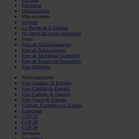
Eficiencia
Digitalización
Más secciones
Eventos
La Noche de la Energía
10 claves del sector energético
Foros
Foro de Almacenamiento
Foro de Autoconsumo
Foro de Movilidad Sostenible
Foro de Transición Energética
Foro Industrial
Foros regionales
Foro Andaluz de Energía
Foro Catalán de Energía
Foro Gallego de Energía
Foro Vasco de Energía
I Debate Energético en España
Especiales
COP 30
COP 29
COP 28
Servicios
Newsletter