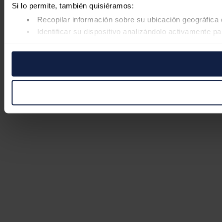
Si lo permite, también quisiéramos:
Recopilar información sobre su ubicación geográfica 
Identificar su dispositivo analizándolo activamente pa
Obtenga más información sobre cómo se procesan sus datos
retirar su consentimiento en cualquier momento en la Declar
Las cookies de este sitio web se usan para personalizar el co
Además, compartimos información sobre el uso que haga del s
pueden combinarla con otra información que les haya proporc