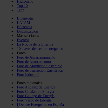
Hidrógeno
Top 10
Tech
Bioenergía
LATAM
Eficiencia
Digitalización
Más secciones
Eventos
La Noche de la Energía
10 claves del sector energético
Foros
Foro de Almacenamiento
Foro de Autoconsumo
Foro de Movilidad Sostenible
Foro de Transición Energética
Foro Industrial
Foros regionales
Foro Andaluz de Energía
Foro Catalán de Energía
Foro Gallego de Energía
Foro Vasco de Energía
I Debate Energético en España