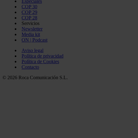
Especiales
COP 30
COP 29
COP 28
Servicios
Newsletter
Media kit
ON | Podcast
Aviso legal
Política de privacidad
Política de Cookies
Contacto
© 2026 Roca Comunicación S.L.