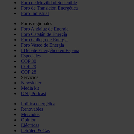
Foro de Movilidad Sostenible
Foro de Transición Energética
Foro Industrial
Foros regionales
Foro Andaluz de Energía
Foro Catalán de Energía
Foro Gallego de Energía
Foro Vasco de Energía
I Debate Energético en España
Especiales
COP 30
COP 29
COP 28
Servicios
Newsletter
Media kit
ON | Podcast
Política energética
Renovables
Mercados
Opinión
Eléctricas
Petróleo & Gas