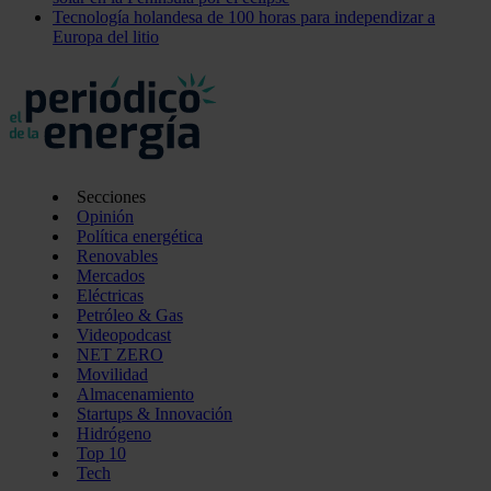
Tecnología holandesa de 100 horas para independizar a
Europa del litio
Secciones
Opinión
Política energética
Renovables
Mercados
Eléctricas
Petróleo & Gas
Videopodcast
NET ZERO
Movilidad
Almacenamiento
Startups & Innovación
Hidrógeno
Top 10
Tech