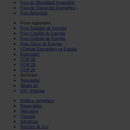
Foro de Movilidad Sostenible
Foro de Transición Energética
Foro Industrial
Foros regionales
Foro Andaluz de Energía
Foro Catalán de Energía
Foro Gallego de Energía
Foro Vasco de Energía
I Debate Energético en España
Especiales
COP 30
COP 29
COP 28
Servicios
Newsletter
Media kit
ON | Podcast
Política energética
Renovables
Mercados
Opinión
Eléctricas
Petróleo & Gas