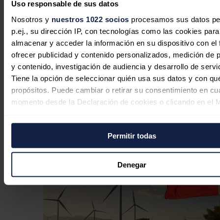
segundo trimestre
Uso responsable de sus datos
Nosotros y
nuestros 1022 socios
procesamos sus datos pe
José A. Roca
03/08/2026
p.ej., su dirección IP, con tecnologías como las cookies para
almacenar y acceder la información en su dispositivo con el 
ofrecer publicidad y contenido personalizados, medición de p
y contenido, investigación de audiencia y desarrollo de servi
La nuclear estadounidense
Tiene la opción de seleccionar quién usa sus datos y con qu
propósitos. Puede cambiar o retirar su consentimiento en cu
Westinghouse registra una solicitud
momento desde la Declaración de cookies o clicando en el 
confidencial para cotizar en Wall
consentimiento.
Street
Permitir todas
Si lo permite, también quisiéramos:
Redacción
31/07/2026
Recopilar información sobre su ubicación geográfica
puede tener una precisión de varios metros
Denegar
Identificar su dispositivo analizándolo activamente p
características específicas (huellas digitales)
Obtenga más información sobre cómo se procesan sus dato
personales y establezca sus preferencias en la
sección de 