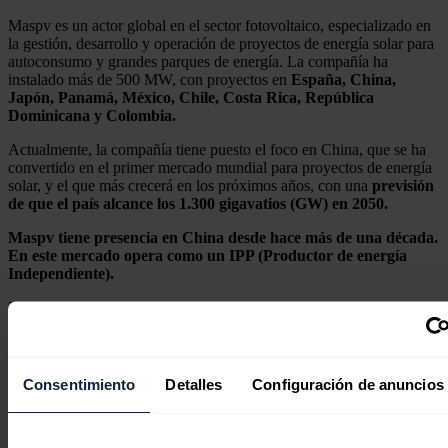
Maspv es un actor global en el sector fotovoltaico, especializado en
la gestión, desarrollo y operación de proyectos de energía solar para
autoconsumo y grandes parques de energía. La compañía ha
instalado más de 500 MW, con proyectos en
España, China,
Japón, Panamá, México, Chile, Costa Rica, República
Dominicana y Colombia.
Actualmente, la compañía tiene puesto el foco en China, que se ha
convertido en el primer mercado mundial para proyectos de energía
solar, y el que más crecerá en los próximos años, con una
previsión
de que el país alcance los 1.300 gigavatios (GW) en 2050.
Maspv tiene presencia en China desde hace más de una década.
En este mercado opera como un IPP (Productor de energía
Independiente).
Noticias relacionadas
Consentimiento
Detalles
Configuración de anuncios
Las importaciones de petróleo crudo
de China cayeron con fuerza en el