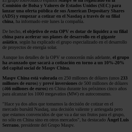
El grupo fotovoltaico español
Maspv se ha registrado en la
Comisión de Bolsa y Valores de Estados Unidos (SEC) para
lanzar una oferta pública de sus American Depositary Shares
(ADS) y empezar a cotizar en el Nasdaq a través de su filial
china
, ha informado este lunes la compañía.
De hecho,
el objetivo de esta OPV es dotar de liquidez a su filial
china para acelerar sus planes de desarrollo en el gigante
asiático
, según ha explicado el grupo especializado en el desarrollo
de proyectos de energía solar.
Aunque los detalles de la OPV se conocerán más adelante,
el grupo
ha avanzado que sacará a cotización en torno a un 10%-20%
del capital social de Maspv China.
Maspv China está valorada
en 250 millones de dólares (unos
233
millones de euros
) y
prevé
inversiones
de 500 millones de dólares
(4
66 millones de euros
) en China durante los próximos cinco años
para alcanzar los 1000 megavatios (MW) en autoconsumo.
"Hace ya dos años que tomamos la decisión de cotizar en el
mercado bursátil Nasdaq, una decisión valiente y arriesgada pero
que estamos convencidos de que va a dar sus frutos para el grupo,
no sólo en China sino en otros mercados", ha destacado
Ángel Luis
Serrano
, presidente del Grupo Maspv.