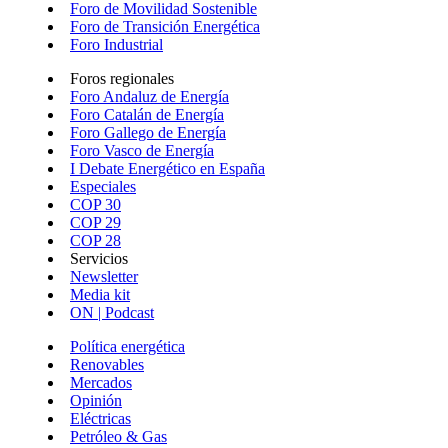
Foro de Movilidad Sostenible
Foro de Transición Energética
Foro Industrial
Foros regionales
Foro Andaluz de Energía
Foro Catalán de Energía
Foro Gallego de Energía
Foro Vasco de Energía
I Debate Energético en España
Especiales
COP 30
COP 29
COP 28
Servicios
Newsletter
Media kit
ON | Podcast
Política energética
Renovables
Mercados
Opinión
Eléctricas
Petróleo & Gas