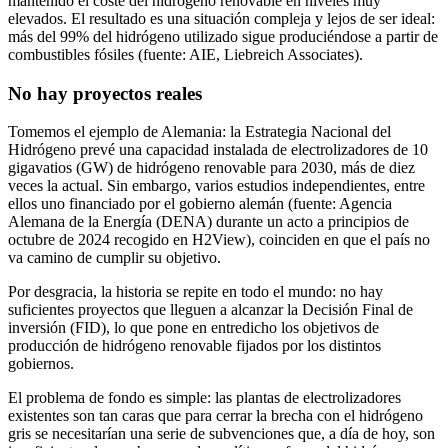
mantenido el coste del hidrógeno renovable en niveles muy
elevados. El resultado es una situación compleja y lejos de ser ideal:
más del 99% del hidrógeno utilizado sigue produciéndose a partir de
combustibles fósiles (fuente: AIE, Liebreich Associates).
No hay proyectos reales
Tomemos el ejemplo de Alemania: la Estrategia Nacional del
Hidrógeno prevé una capacidad instalada de electrolizadores de 10
gigavatios (GW) de hidrógeno renovable para 2030, más de diez
veces la actual. Sin embargo, varios estudios independientes, entre
ellos uno financiado por el gobierno alemán (fuente: Agencia
Alemana de la Energía (DENA) durante un acto a principios de
octubre de 2024 recogido en H2View), coinciden en que el país no
va camino de cumplir su objetivo.
Por desgracia, la historia se repite en todo el mundo: no hay
suficientes proyectos que lleguen a alcanzar la Decisión Final de
inversión (FID), lo que pone en entredicho los objetivos de
producción de hidrógeno renovable fijados por los distintos
gobiernos.
El problema de fondo es simple: las plantas de electrolizadores
existentes son tan caras que para cerrar la brecha con el hidrógeno
gris se necesitarían una serie de subvenciones que, a día de hoy, son