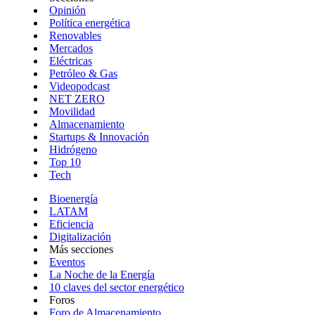
Opinión
Política energética
Renovables
Mercados
Eléctricas
Petróleo & Gas
Videopodcast
NET ZERO
Movilidad
Almacenamiento
Startups & Innovación
Hidrógeno
Top 10
Tech
Bioenergía
LATAM
Eficiencia
Digitalización
Más secciones
Eventos
La Noche de la Energía
10 claves del sector energético
Foros
Foro de Almacenamiento