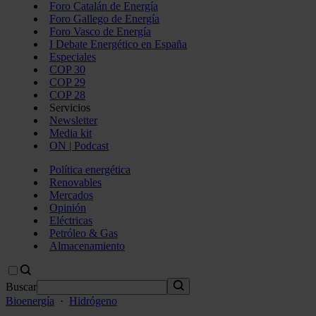
Foro Catalán de Energía
Foro Gallego de Energía
Foro Vasco de Energía
I Debate Energético en España
Especiales
COP 30
COP 29
COP 28
Servicios
Newsletter
Media kit
ON | Podcast
Política energética
Renovables
Mercados
Opinión
Eléctricas
Petróleo & Gas
Almacenamiento
Buscar
Bioenergía
·
Hidrógeno