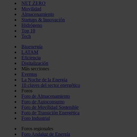
NET ZERO
Movilidad
Almacenamiento
Startups & Innovación
Hidrógeno
Top 10
Tech
Bioenergía
LATAM
Eficiencia
Digitalización
Más secciones
Eventos
La Noche de la Energía
10 claves del sector energético
Foros
Foro de Almacenamiento
Foro de Autoconsumo
Foro de Movilidad Sostenible
Foro de Transición Energética
Foro Industrial
Foros regionales
Foro Andaluz de Energía