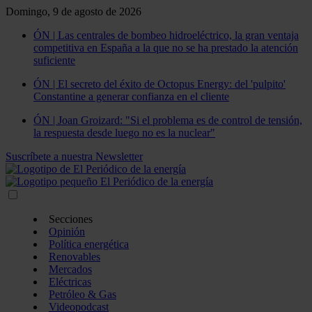
Domingo, 9 de agosto de 2026
ÓN | Las centrales de bombeo hidroeléctrico, la gran ventaja
competitiva en España a la que no se ha prestado la atención
suficiente
ÓN | El secreto del éxito de Octopus Energy: del 'pulpito'
Constantine a generar confianza en el cliente
ÓN | Joan Groizard: "Si el problema es de control de tensión,
la respuesta desde luego no es la nuclear"
Suscríbete a nuestra Newsletter
Secciones
Opinión
Política energética
Renovables
Mercados
Eléctricas
Petróleo & Gas
Videopodcast