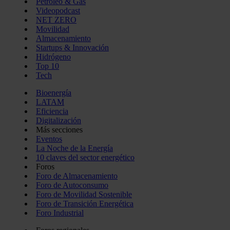
Petróleo & Gas
Videopodcast
NET ZERO
Movilidad
Almacenamiento
Startups & Innovación
Hidrógeno
Top 10
Tech
Bioenergía
LATAM
Eficiencia
Digitalización
Más secciones
Eventos
La Noche de la Energía
10 claves del sector energético
Foros
Foro de Almacenamiento
Foro de Autoconsumo
Foro de Movilidad Sostenible
Foro de Transición Energética
Foro Industrial