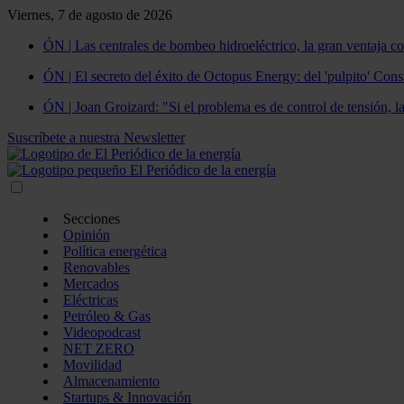
Viernes, 7 de agosto de 2026
ÓN | Las centrales de bombeo hidroeléctrico, la gran ventaja co
ÓN | El secreto del éxito de Octopus Energy: del 'pulpito' Const
ÓN | Joan Groizard: "Si el problema es de control de tensión, l
Suscríbete a nuestra Newsletter
Secciones
Opinión
Política energética
Renovables
Mercados
Eléctricas
Petróleo & Gas
Videopodcast
NET ZERO
Movilidad
Almacenamiento
Startups & Innovación