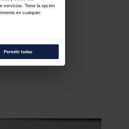
e servicios. Tiene la opción
imiento en cualquier
e varios metros
icas (huellas digitales)
Permitir todas
eferencias en la
sección de
e cookies.
 funciones de redes sociales
con nuestros partners de
ue les haya proporcionado o