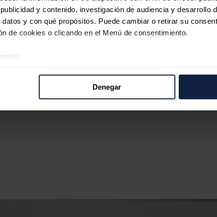
ublicidad y contenido, investigación de audiencia y desarrollo d
 datos y con qué propósitos. Puede cambiar o retirar su consent
n de cookies o clicando en el Menú de consentimiento.
éramos:
 sobre su ubicación geográfica que puede tener una precisión d
tivo analizándolo activamente para buscar características específ
Denegar
re cómo se procesan sus datos personales y establezca sus pr
rar su consentimiento en cualquier momento en la Declaración d
b se usan para personalizar el contenido y los anuncios, ofrecer
s, compartimos información sobre el uso que haga del sitio web 
 análisis web, quienes pueden combinarla con otra información q
r del uso que haya hecho de sus servicios.