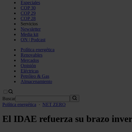
Especiales
COP 30
COP 29
COP 28
Servicios
Newsletter
Media kit
ON | Podcast
Política energética
Renovables
Mercados
Opinión
Eléctricas
Petróleo & Gas
Almacenamiento
Buscar
Política energética
·
NET ZERO
El IDAE refuerza su brazo inver