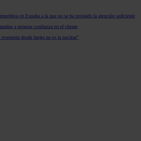
mpetitiva en España a la que no se ha prestado la atención suficiente
antine a generar confianza en el cliente
a respuesta desde luego no es la nuclear"