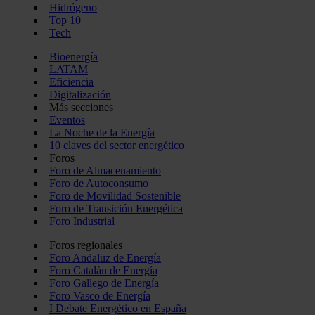
Hidrógeno
Top 10
Tech
Bioenergía
LATAM
Eficiencia
Digitalización
Más secciones
Eventos
La Noche de la Energía
10 claves del sector energético
Foros
Foro de Almacenamiento
Foro de Autoconsumo
Foro de Movilidad Sostenible
Foro de Transición Energética
Foro Industrial
Foros regionales
Foro Andaluz de Energía
Foro Catalán de Energía
Foro Gallego de Energía
Foro Vasco de Energía
I Debate Energético en España