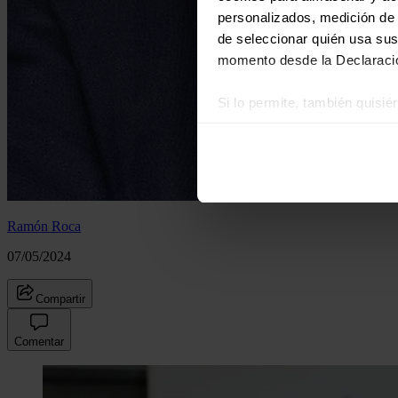
personalizados, medición de p
de seleccionar quién usa sus
momento desde la Declaració
Si lo permite, también quisi
Recopilar información
Identificar su disposi
Obtenga más información sob
datos
. Puede cambiar o reti
Ramón Roca
Las cookies de este sitio we
07/05/2024
y analizar el tráfico. Ademá
redes sociales, publicidad y
Compartir
que hayan recopilado a parti
Comentar