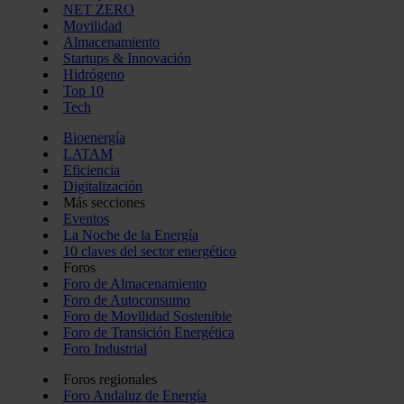
NET ZERO
Movilidad
Almacenamiento
Startups & Innovación
Hidrógeno
Top 10
Tech
Bioenergía
LATAM
Eficiencia
Digitalización
Más secciones
Eventos
La Noche de la Energía
10 claves del sector energético
Foros
Foro de Almacenamiento
Foro de Autoconsumo
Foro de Movilidad Sostenible
Foro de Transición Energética
Foro Industrial
Foros regionales
Foro Andaluz de Energía