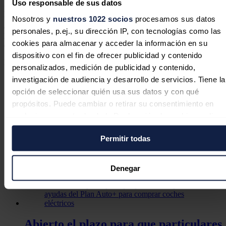
Uso responsable de sus datos
Por último, se han adjudicado 250.000 euros para la instalación de
una microhidráulica de 275 watios en el cauce del rio Asaja-Besaya,
Nosotros y
nuestros 1022 socios
procesamos sus datos
en Torrelavega. “Proyecto con tecnología nacional que cumple con
personales, p.ej., su dirección IP, con tecnologías como las
la protección del medioambiente y no daña la biodiversidad”, ha
cookies para almacenar y acceder la información en su
destacado Marcos.
dispositivo con el fin de ofrecer publicidad y contenido
Noticias relacionadas
personalizados, medición de publicidad y contenido,
investigación de audiencia y desarrollo de servicios. Tiene la
opción de seleccionar quién usa sus datos y con qué
propósitos. Puede cambiar o retirar su consentimiento en
cualquier momento desde la Declaración de cookies o clica
El Gobierno asigna 433 millones en
en el Menú de consentimiento.
ayudas del Plan de Recuperación a
Permitir todas
proyectos de renovables innovadoras
Si lo permite, también quisiéramos:
Recopilar información sobre su ubicación geográfica
Redacción
04/08/2026
Denegar
puede tener una precisión de varios metros
Identificar su dispositivo analizándolo activamente pa
buscar características específicas (huellas digitales)
Obtenga más información sobre cómo se procesan sus dato
Abierto el plazo para que particulares