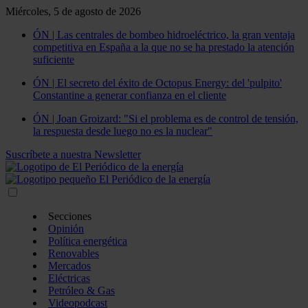
Miércoles, 5 de agosto de 2026
ÓN | Las centrales de bombeo hidroeléctrico, la gran ventaja
competitiva en España a la que no se ha prestado la atención
suficiente
ÓN | El secreto del éxito de Octopus Energy: del 'pulpito'
Constantine a generar confianza en el cliente
ÓN | Joan Groizard: "Si el problema es de control de tensión,
la respuesta desde luego no es la nuclear"
Suscríbete a nuestra Newsletter
Secciones
Opinión
Política energética
Renovables
Mercados
Eléctricas
Petróleo & Gas
Videopodcast