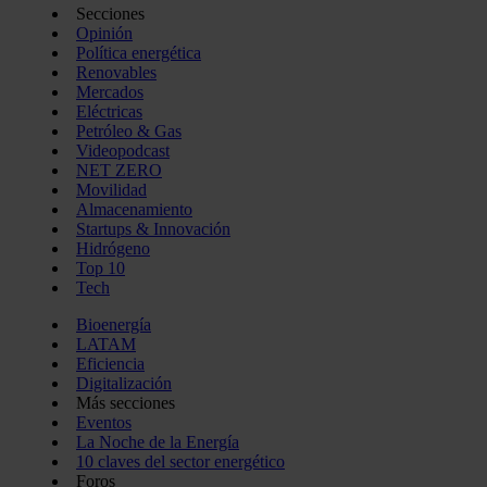
Secciones
Opinión
Política energética
Renovables
Mercados
Eléctricas
Petróleo & Gas
Videopodcast
NET ZERO
Movilidad
Almacenamiento
Startups & Innovación
Hidrógeno
Top 10
Tech
Bioenergía
LATAM
Eficiencia
Digitalización
Más secciones
Eventos
La Noche de la Energía
10 claves del sector energético
Foros