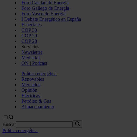
Foro Catalán de Energía
Foro Gallego de Energía
Foro Vasco de Energía
I Debate Energético en España
Especiales
COP 30
COP 29
COP 28
Servicios
Newsletter
Media kit
ON | Podcast
Política energética
Renovables
Mercados
Opinión
Eléctricas
Petróleo & Gas
Almacenamiento
Buscar
Política energética