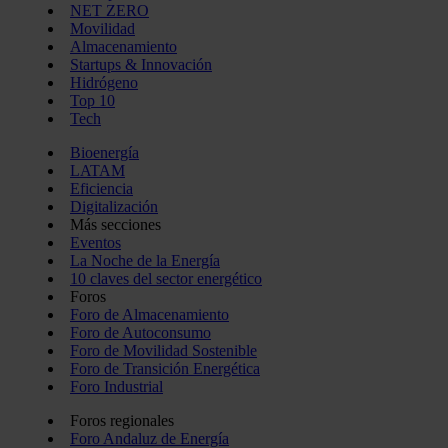
NET ZERO
Movilidad
Almacenamiento
Startups & Innovación
Hidrógeno
Top 10
Tech
Bioenergía
LATAM
Eficiencia
Digitalización
Más secciones
Eventos
La Noche de la Energía
10 claves del sector energético
Foros
Foro de Almacenamiento
Foro de Autoconsumo
Foro de Movilidad Sostenible
Foro de Transición Energética
Foro Industrial
Foros regionales
Foro Andaluz de Energía