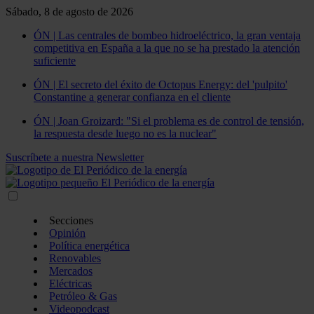
Sábado, 8 de agosto de 2026
ÓN | Las centrales de bombeo hidroeléctrico, la gran ventaja
competitiva en España a la que no se ha prestado la atención
suficiente
ÓN | El secreto del éxito de Octopus Energy: del 'pulpito'
Constantine a generar confianza en el cliente
ÓN | Joan Groizard: "Si el problema es de control de tensión,
la respuesta desde luego no es la nuclear"
Suscríbete a nuestra Newsletter
Secciones
Opinión
Política energética
Renovables
Mercados
Eléctricas
Petróleo & Gas
Videopodcast