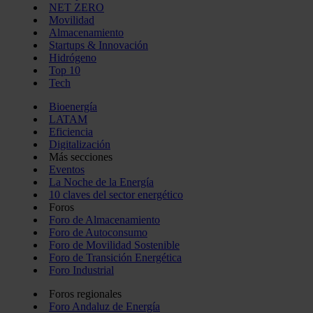
NET ZERO
Movilidad
Almacenamiento
Startups & Innovación
Hidrógeno
Top 10
Tech
Bioenergía
LATAM
Eficiencia
Digitalización
Más secciones
Eventos
La Noche de la Energía
10 claves del sector energético
Foros
Foro de Almacenamiento
Foro de Autoconsumo
Foro de Movilidad Sostenible
Foro de Transición Energética
Foro Industrial
Foros regionales
Foro Andaluz de Energía