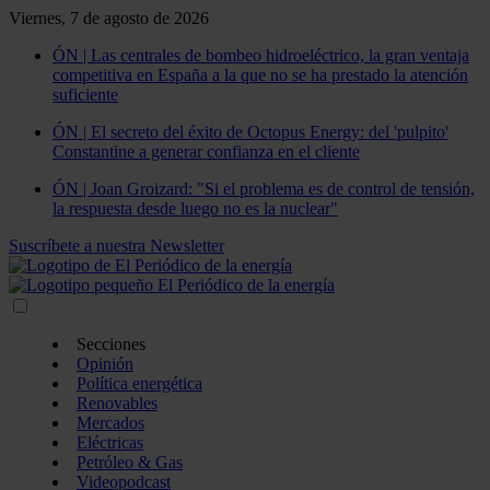
Viernes, 7 de agosto de 2026
ÓN | Las centrales de bombeo hidroeléctrico, la gran ventaja
competitiva en España a la que no se ha prestado la atención
suficiente
ÓN | El secreto del éxito de Octopus Energy: del 'pulpito'
Constantine a generar confianza en el cliente
ÓN | Joan Groizard: "Si el problema es de control de tensión,
la respuesta desde luego no es la nuclear"
Suscríbete a nuestra Newsletter
Secciones
Opinión
Política energética
Renovables
Mercados
Eléctricas
Petróleo & Gas
Videopodcast