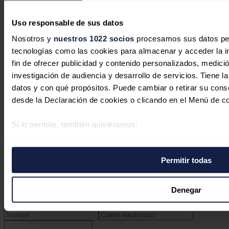
Uso responsable de sus datos
Nosotros y
nuestros 1022 socios
procesamos sus datos pers
tecnologías como las cookies para almacenar y acceder la in
fin de ofrecer publicidad y contenido personalizados, medició
Más demanda, misma red eléctrica:
investigación de audiencia y desarrollo de servicios. Tiene l
la apuesta por el acceso flexible en
datos y con qué propósitos. Puede cambiar o retirar su con
España toma forma con la nueva
desde la Declaración de cookies o clicando en el Menú de c
resolución de la CNMC
Si lo permite, también quisiéramos:
Carlota Clemente
20/04/2026
Recopilar información sobre su ubicación geográfica 
varios metros
No hay comentarios
Permitir todas
Identificar su dispositivo analizándolo activamente p
Deja tu comentario
específicas (huellas digitales)
Tu dirección de correo electrónico no será publicada. Todos los
Obtenga más información sobre cómo se procesan sus datos
Denegar
campos son obligatorios
preferencias en la
sección de datos
. Puede cambiar o retira
momento en la Declaración de cookies.