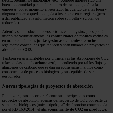
(AGE, organismos autónomos, etc.). Aunque hubiese sido una
buena oportunidad para incluir dentro de esta obligación a las
empresas, por el momento el legislador ha querido dejarlas fuera y
ninguna empresa queda obligada a inscribirse en el registro (pero sí
a dar publicidad a la información sobre su huella y su plan de
reducción).
Además, se introducen nuevos actores en el registro, pues podrán
inscribirse voluntariamente las
comunidades de montes vecinales
en mano común o las
juntas gestoras de montes de socios
legalmente constituidas que realicen y sean titulares de proyectos de
absorción de CO2.
También serán inscribibles por primera vez las absorciones de CO2
relacionadas con el
carbono azul
, entendiendo por tal los flujos y
almacenes de carbono que se dan en ecosistemas marinos como
consecuencia de procesos biológicos y susceptibles de ser
gestionados.
Nuevas tipologías de proyectos de absorción
El nuevo registro incorporará entre sus inscripciones como
proyectos de absorción, además del secuestro de CO2 por parte de
sumideros biológicos (única “tipología” de absorción contemplada
por el RD 163/2014), el
almacenamiento de CO2 en productos
.