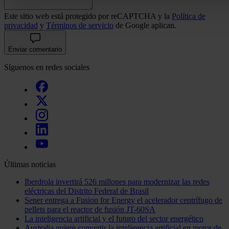
Las cookies de este sitio web se usan para personalizar el c
Este sitio web está protegido por reCAPTCHA y la
Política de
funciones de redes sociales y analizar el tráfico. Además, 
privacidad
y
Términos de servicio
de Google aplican.
que haga del sitio web con nuestros partners de redes social
quienes pueden combinarla con otra información que les ha
Enviar comentario
recopilado a partir del uso que haya hecho de sus servicios.
Síguenos en redes sociales
Últimas noticias
Iberdrola invertirá 526 millones para modernizar las redes
eléctricas del Distrito Federal de Brasil
Sener entrega a Fusion for Energy el acelerador centrífugo de
pellets para el reactor de fusión JT-60SA
La inteligencia artificial y el futuro del sector energético
Australia quiere convertir la inteligencia artificial en motor de